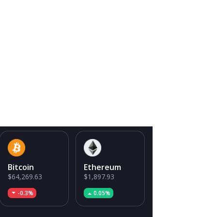
Bitcoin
Ethereum
$64,269.63
$1,897.93
-0.3%
0.05%