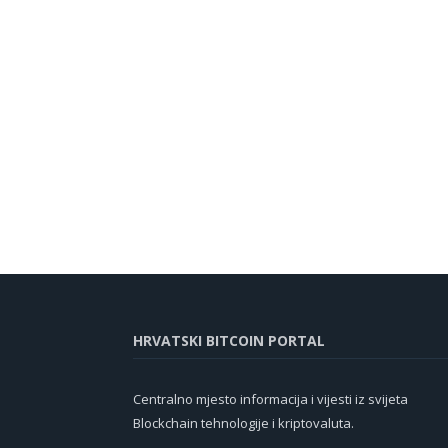
HRVATSKI BITCOIN PORTAL
Centralno mjesto informacija i vijesti iz svijeta
Blockchain tehnologije i kriptovaluta.