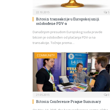
22.10.2015
5
Bitcoin transakcije u Europskoj uniji
oslobođene PDV-a
Današnjom presudom Europskog suda pravde
bitcoin je oslobođen od plaćanja PDV-a na
transakcije. Točnije prema…
COMMUNITY
21.05.2015
0
Bitcoin Conference Prague Summary
On May 14, 2015, the best conference centre of the