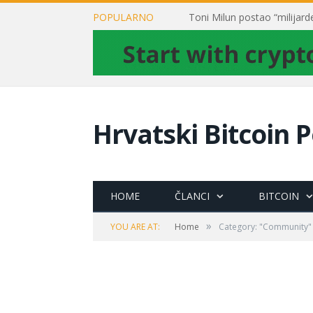
POPULARNO
Hrvatski Bitcoin P
HOME
ČLANCI
BITCOIN
»
YOU ARE AT:
Home
Category: "Community"