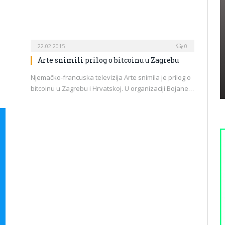
22.02.2015
0
Arte snimili prilog o bitcoinu u Zagrebu
Njemačko-francuska televizija Arte snimila je prilog o
bitcoinu u Zagrebu i Hrvatskoj. U organizaciji Bojane…