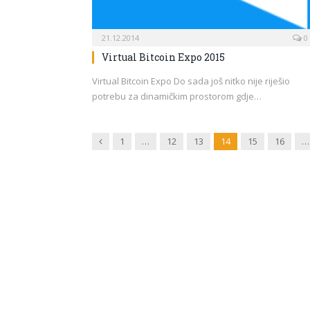
21.12.2014
0
Virtual Bitcoin Expo 2015
Virtual Bitcoin Expo Do sada još nitko nije riješio
potrebu za dinamičkim prostorom gdje…
Previous
1
…
12
13
14
15
16
…