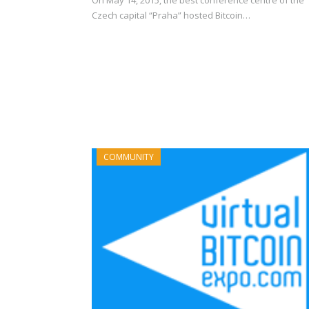
Czech capital “Praha” hosted Bitcoin…
COMMUNITY