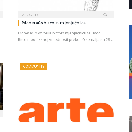
29.06.2015
1
MonetaGo bitcoin mjenjačnica
MonetaGo otvorila bitcoin mjenjačnicu te uvodi
Bitcoin po fiksnoj vrijednosti preko 40 zemalja sa 28…
COMMUNITY