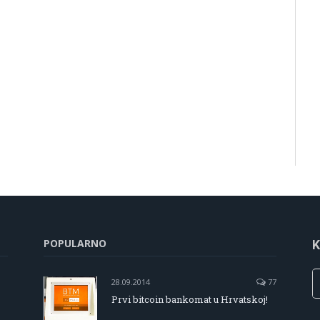
POPULARNO
K
28.09.2014
77
Prvi bitcoin bankomat u Hrvatskoj!