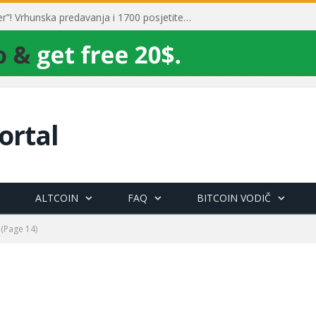
Toni Milun postao “milijarder”! Vrhunska predavanja i 1700 posjetitelja obilježili su mjesec financijske pismenosti
ortal
ALTCOIN
FAQ
BITCOIN VODIČ
(Page 14)