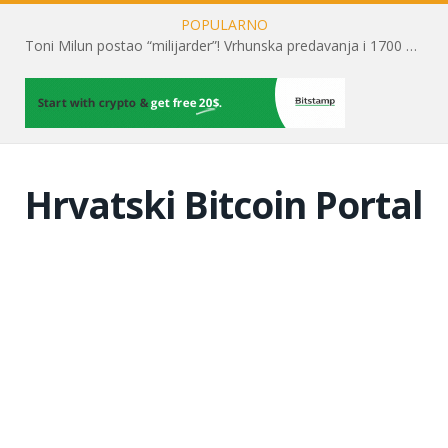
POPULARNO
Toni Milun postao “milijarder”! Vrhunska predavanja i 1700 posjetitelja obilježili su mjesec financijske pismenosti
Hrvatski Bitcoin Portal