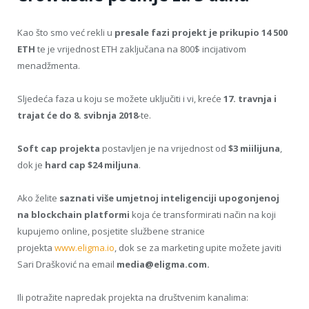
Kao što smo već rekli u
presale fazi projekt je prikupio 14 500
ETH
te je vrijednost ETH zaključana na 800$ incijativom
menadžmenta.
Sljedeća faza u koju se možete uključiti i vi, kreće
17. travnja i
trajat će do 8. svibnja 2018
-te.
Soft cap projekta
postavljen je na vrijednost od
$3 miilijuna
,
dok je
hard cap $24 miljuna
.
Ako želite
saznati više umjetnoj inteligenciji upogonjenoj
na blockchain platformi
koja će transformirati način na koji
kupujemo online, posjetite službene stranice
projekta
www.eligma.io
, dok se za marketing upite možete javiti
Sari Drašković na email
media@eligma.com.
Ili potražite napredak projekta na društvenim kanalima: