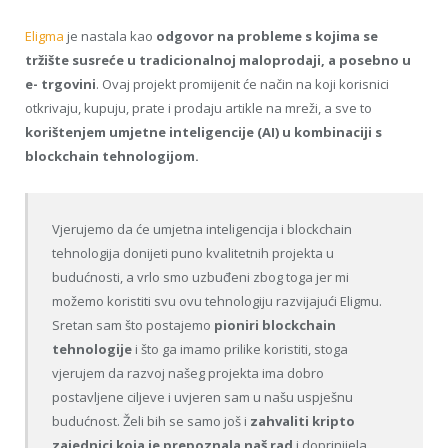
Eligma
je nastala kao
odgovor na probleme s kojima se
tržište susreće u tradicionalnoj maloprodaji, a posebno u
e- trgovini
. Ovaj projekt promijenit će način na koji korisnici
otkrivaju, kupuju, prate i prodaju artikle na mreži, a sve to
korištenjem umjetne inteligencije (AI) u kombinaciji s
blockchain tehnologijom.
Vjerujemo da će umjetna inteligencija i blockchain
tehnologija donijeti puno kvalitetnih projekta u
budućnosti, a vrlo smo uzbuđeni zbog toga jer mi
možemo koristiti svu ovu tehnologiju razvijajući Eligmu.
Sretan sam što postajemo
pioniri blockchain
tehnologije
i što ga imamo prilike koristiti, stoga
vjerujem da razvoj našeg projekta ima dobro
postavljene ciljeve i uvjeren sam u našu uspješnu
budućnost. Želi bih se samo još i
zahvaliti kripto
zajednici koja je prepoznala naš rad
i doprinijela