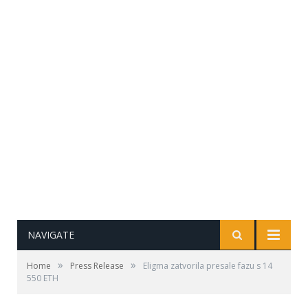
NAVIGATE
»
»
Home
Press Release
Eligma zatvorila presale fazu s 14
550 ETH