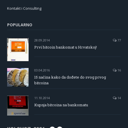
Kontakt i Consulting
POPULARNO
28.09.2014
77
Prvi bitcoin bankomat u Hrvatskoj!
03.04.2016
16
15 načina kako da dođete do svog prvog
bitcoina
11.10.2014
14
Kupnja bitcoina na bankomatu