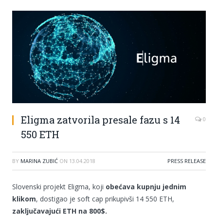
Eligma zatvorila presale fazu s 14
0
550 ETH
BY
MARINA ZUBIĆ
ON
13.04.2018
PRESS RELEASE
Slovenski projekt Eligma, koji
obećava kupnju jednim
klikom
, dostigao je soft cap prikupivši 14 550 ETH,
zaključavajući ETH na 800$.