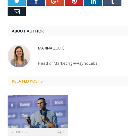
Twitter
Facebook
Google+
Pinterest
LinkedIn
Tumblr
Email
ABOUT AUTHOR
MARINA ZUBIĆ
Head of Marketing @Async Labs
RELATED POSTS
20.08.2023
0