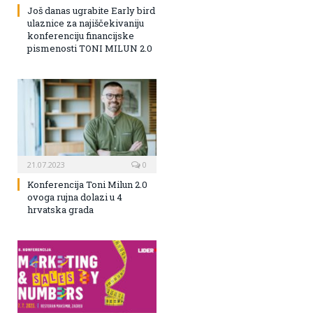
Još danas ugrabite Early bird
ulaznice za najiščekivaniju
konferenciju financijske
pismenosti TONI MILUN 2.0
21.07.2023
0
Konferencija Toni Milun 2.0
ovoga rujna dolazi u 4
hrvatska grada