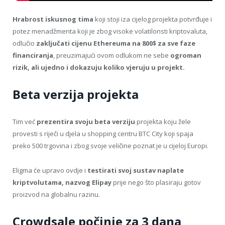
Hrabrost iskusnog tima
koji stoji iza cijelog projekta potvrđuje i
potez menadžmenta koji je zbog visoke volatilonsti kriptovaluta,
odlučio
zaključati cijenu Ethereuma na 800$ za sve faze
financiranja
, preuzimajući ovom odlukom ne sebe
ogroman
rizik, ali ujedno i dokazuju koliko vjeruju u projekt.
Beta verzija projekta
Tim već
prezentira svoju beta verziju
projekta koju žele
provesti s riječi u djela u shopping centru BTC City koji spaja
preko 500 trgovina i zbog svoje veličine poznat je u cijeloj Europi.
Eligma će upravo ovdje i
testirati svoj sustav naplate
kriptvolutama, nazvog Elipay
prije nego što plasiraju gotov
proizvod na globalnu razinu.
Crowdsale počinje za 3 dana