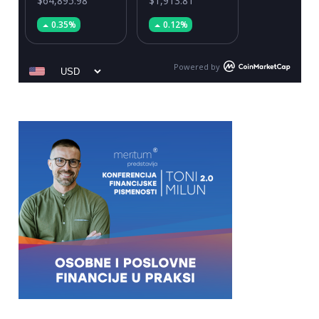
$64,895.98
$1,913.81
0.35%
0.12%
Powered by