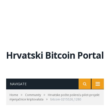
Hrvatski Bitcoin Portal
NAVIGATE
»
»
Home
Community
Hrvatske pošte pokreću pilot-projekt
»
mjenjačnice kriptovaluta
bitcoin-3215526_1280