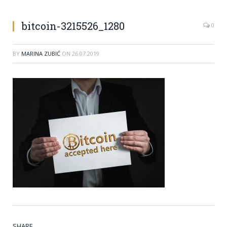
bitcoin-3215526_1280
0
BY
MARINA ZUBIĆ
ON
26.07.2019
SHARE.