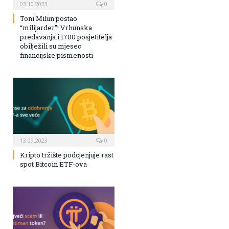
03.10.2023
0
Toni Milun postao
“milijarder”! Vrhunska
predavanja i 1700 posjetitelja
obilježili su mjesec
financijske pismenosti
13.09.2023
0
Kripto tržište podcjenjuje rast
spot Bitcoin ETF-ova