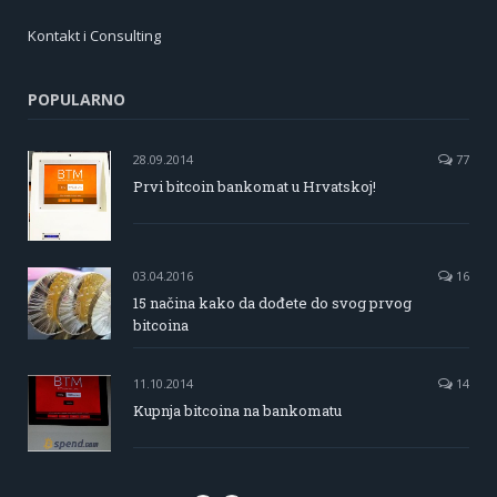
Kontakt i Consulting
POPULARNO
28.09.2014
77
Prvi bitcoin bankomat u Hrvatskoj!
03.04.2016
16
15 načina kako da dođete do svog prvog
bitcoina
11.10.2014
14
Kupnja bitcoina na bankomatu