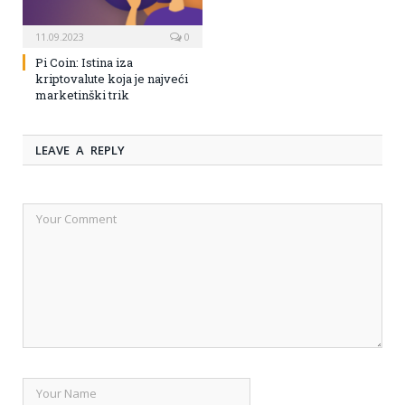
11.09.2023
0
Pi Coin: Istina iza
kriptovalute koja je najveći
marketinški trik
LEAVE A REPLY