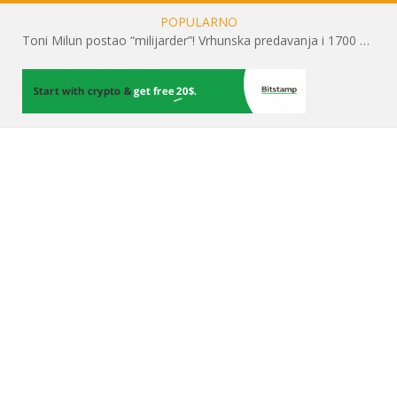
POPULARNO
Toni Milun postao “milijarder”! Vrhunska predavanja i 1700 posjetitelja obilježili su mjesec financijske pismenosti