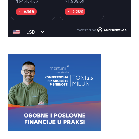
$64,464.67
$1,908.69
-0.36%
-0.28%
Powered by