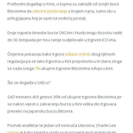
Prethodni događaji iz Kine, u kojima su zatražili od svojih burzi
Bitcoinima da
zatvore poslovanje
s krajem rujna, samo idu u
prilog Japanu koji je opet na vodećoj poziciji.
Dvije najveće kineske burze OKCoin i Huobi imaju dozvolu raditi
do 30. listopada jer nisu ranije sudjelovale u trgovini ICO-ima.
Činjenice pokazuju kako trgovci
odlaze iz Kine
zbog njihovih
regulacija pa se tako trgovina u Kini prepolovila u tri dana stoga
se sada svega
7%
ukupne trgovine Bitcoinima odvija u Kini.
Što se događa u SAD-u?
SAD trenutno drži gotovo 30% od ukupne trgovine Bitcoinima jer
se nakon vijesti o zatvaranju burza u Kini velika dio trgovaca
preselio na Japansku burzu Bitcoina.
Poznati analitičar te jedan od osnivača Litecoina, Charlie Lee
izjavio
je kako kineska vlada ovaj put neće moći manipulirati