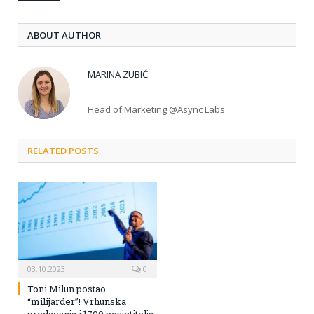
ABOUT AUTHOR
MARINA ZUBIĆ
Head of Marketing @Async Labs
RELATED POSTS
03.10.2023
0
Toni Milun postao
“milijarder”! Vrhunska
predavanja i 1700 posjetitelja