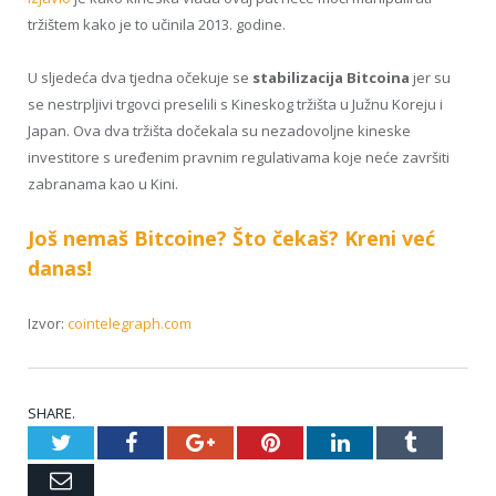
tržištem kako je to učinila 2013. godine.
U sljedeća dva tjedna očekuje se
stabilizacija Bitcoina
jer su
se nestrpljivi trgovci preselili s Kineskog tržišta u Južnu Koreju i
Japan. Ova dva tržišta dočekala su nezadovoljne kineske
investitore s uređenim pravnim regulativama koje neće završiti
zabranama kao u Kini.
Još nemaš Bitcoine? Što čekaš? Kreni već
danas!
Izvor:
cointelegraph.com
SHARE.
Twitter
Facebook
Google+
Pinterest
LinkedIn
Tumblr
Email