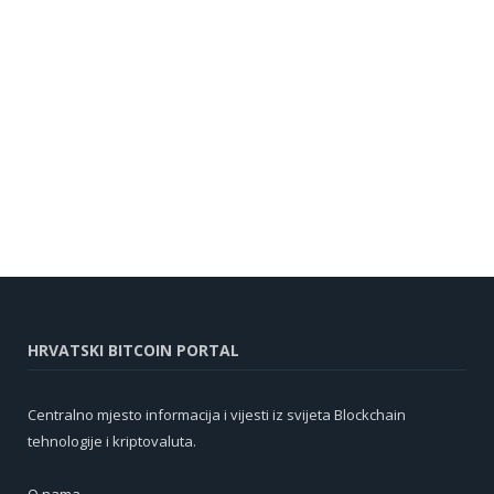
HRVATSKI BITCOIN PORTAL
Centralno mjesto informacija i vijesti iz svijeta Blockchain
tehnologije i kriptovaluta.
O nama