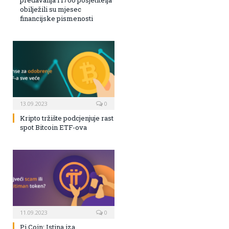
obilježili su mjesec
financijske pismenosti
13.09.2023
0
Kripto tržište podcjenjuje rast
spot Bitcoin ETF-ova
11.09.2023
0
Pi Coin: Istina iza