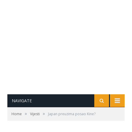
NAVIGATE
»
»
Home
Vijesti
Japan preuzima posao Kine?