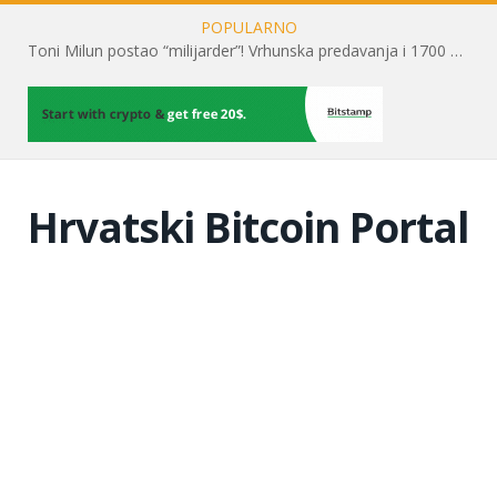
POPULARNO
Toni Milun postao “milijarder”! Vrhunska predavanja i 1700 posjetitelja obilježili su mjesec financijske pismenosti
Hrvatski Bitcoin Portal