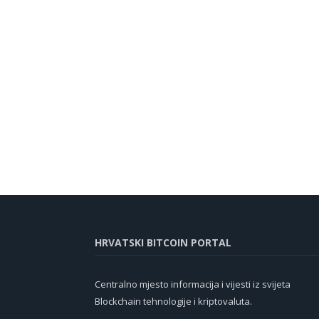
HRVATSKI BITCOIN PORTAL
Centralno mjesto informacija i vijesti iz svijeta
Blockchain tehnologije i kriptovaluta.