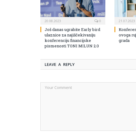
20.08.2023
0
21.07.2023
Još danas ugrabite Early bird
Konferen
ulaznice za najiščekivaniju
ovoga ruj
konferenciju financijske
grada
pismenosti TONI MILUN 2.0
LEAVE A REPLY