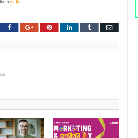
klikom
ovdje
.
tter
Facebook
Google+
Pinterest
LinkedIn
Tumblr
Email
abs