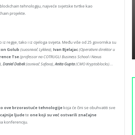
u blockchain tehnologiju, najveće svjetske tvrtke kao
chain projekte.
 regije, tako i iz cijeloga svijeta. Među više od 25 govornika su
ton Golub
(suosnivač Lykkea)
,
Ivan Bjelajac
(Operativni direktor u
rence Tse
(professor na COTRUGLI Business School i Nexus
),
Daniel Dabek
(osnivač Safexa),
Anita Gupta
(CMO Kryptoblocks)
…
ko ove brzorastuće tehnologije
koja će čini se obuhvatiti sve
ajnije ljude
te
one koji su već ostvarili značajne
ia konferenciju.