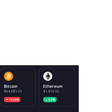
Bitcoin
Ethereum
$64,683.09
$1,910.92
-0.03%
0.3%