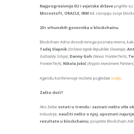
Najprogresivnije EU i svjetske države
prigrlile s
Microstoft, ORACLE, IBM
itd. razvijaju svoje block
25+ vrhunskih govornika o blockchainu
Blockchain Adria dovodi mnoga poznata imena, kako iz
Tadej Slapnik
(Državni tajnik Republike Slovenije)
,
An
GoDaddy Srbija)
,
Danny Goh
(Nexus FrontierTech)
,
Te
FrontierTech)
,
Nikola Jokić
(Krypto Investment Partners
Agendu konferencije možete pogledati
ovdje
.
Zašto doći?
Ako želite
ostati u trendu
i
saznati nešto više o
industrije,
naučiti nešto o njoj
,
upoznati najutjec
rezultate u blockchainu
, posjetite Blockchain Adr