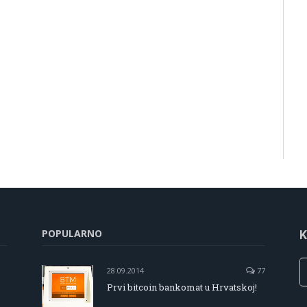
POPULARNO
K
28.09.2014
77
Prvi bitcoin bankomat u Hrvatskoj!