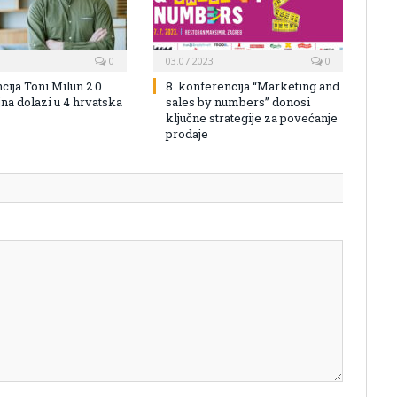
0
03.07.2023
0
cija Toni Milun 2.0
8. konferencija “Marketing and
na dolazi u 4 hrvatska
sales by numbers” donosi
ključne strategije za povećanje
prodaje