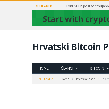
POPULARNO
Hrvatski Bitcoin P
HOME
ČLANCI
BITCOIN
»
»
YOU ARE AT:
Home
Press Release
Još m