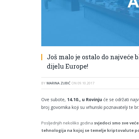
Još malo je ostalo do najveće
dijelu Europe!
BY
MARINA ZUBIĆ
ON
09.10.2017
Ove subote,
14.10., u Rovinju
će se održati najve
broj govornika koji su vrhunski poznavatelji te b
Posljednjih nekoliko godina
svjedoci smo sve veće
tehnologija na kojoj se temelje kriptovalute 