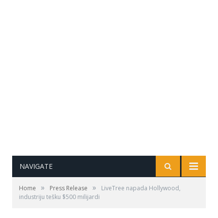
NAVIGATE
»
»
Home
Press Release
LiveTree napada Hollywood,
industriju tešku $500 milijardi