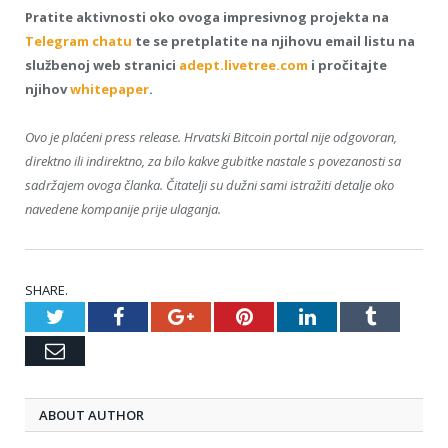
Pratite aktivnosti oko ovoga impresivnog projekta na
Telegram chatu
te se pretplatite na njihovu email listu na
službenoj web stranici
adept.livetree.com
i pročitajte
njihov
whitepaper
.
Ovo je plaćeni press release. Hrvatski Bitcoin portal nije odgovoran,
direktno ili indirektno, za bilo kakve gubitke nastale s povezanosti sa
sadržajem ovoga članka. Čitatelji su dužni sami istražiti detalje oko
navedene kompanije prije ulaganja.
SHARE.
Twitter
Facebook
Google+
Pinterest
LinkedIn
Tumblr
Email
ABOUT AUTHOR