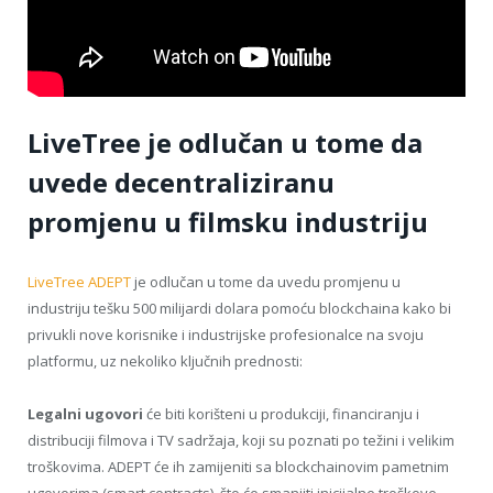
LiveTree je odlučan u tome da
uvede decentraliziranu
promjenu u filmsku industriju
LiveTree ADEPT
je odlučan u tome da uvedu promjenu u
industriju tešku 500 milijardi dolara pomoću blockchaina kako bi
privukli nove korisnike i industrijske profesionalce na svoju
platformu, uz nekoliko ključnih prednosti:
Legalni ugovori
će biti korišteni u produkciji, financiranju i
distribuciji filmova i TV sadržaja, koji su poznati po težini i velikim
troškovima. ADEPT će ih zamijeniti sa blockchainovim pametnim
ugovorima (smart contracts), što će smanjiti inicijalne troškove.