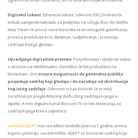
Digitalni tokeni:
Ethereum tokeni, odnosno ERC20 tokeni bi
trebali zamijeniti naknadu za pretplatu na uslugu (kao što Netflix
ima). Token će privući nove korisnike te im omogućiti gamifikaciju
procesa produkcije kroz dijeljenje, sudjelovanje i promociju
sadržaja kojega gledaju.
Upravljanje digitalnim pravima
: Posjedovanje i dijeljenje videa
s obzirom na intelektualno vlasništvo će biti prebačeno na
blockchain. Ovo
otvara mogućnosti da generalna publika
posjeduje sadržaj koji gledaju i da zarađuje od distribucije
tog istog sadržaja
. Odnosno vi kao korisnik će te moći
zarađivati po pregledima koji dođu zbog sadržaja kojega vi
dijelite. A novi digitalni kanal Blossom TV će biti destinacija za
sadržaj kojega kreira zajednica.
LiveTree ADEPT
ima razrađeni strateški plan na 5 godina, prema
kojemu planiraju zauzeti tržište. ADEPT će licencirati sadržaj koje