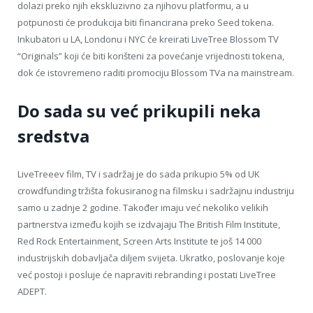
dolazi preko njih ekskluzivno za njihovu platformu, a u
potpunosti će produkcija biti financirana preko Seed tokena.
Inkubatori u LA, Londonu i NYC će kreirati LiveTree Blossom TV
“Originals” koji će biti korišteni za povećanje vrijednosti tokena,
dok će istovremeno raditi promociju Blossom TVa na mainstream.
Do sada su već prikupili neka
sredstva
LiveTreeev film, TV i sadržaj je do sada prikupio 5% od UK
crowdfunding tržišta fokusiranog na filmsku i sadržajnu industriju
samo u zadnje 2 godine. Također imaju već nekoliko velikih
partnerstva između kojih se izdvajaju The British Film Institute,
Red Rock Entertainment, Screen Arts Institute te još 14 000
industrijskih dobavljača diljem svijeta. Ukratko, poslovanje koje
već postoji i posluje će napraviti rebranding i postati LiveTree
ADEPT.