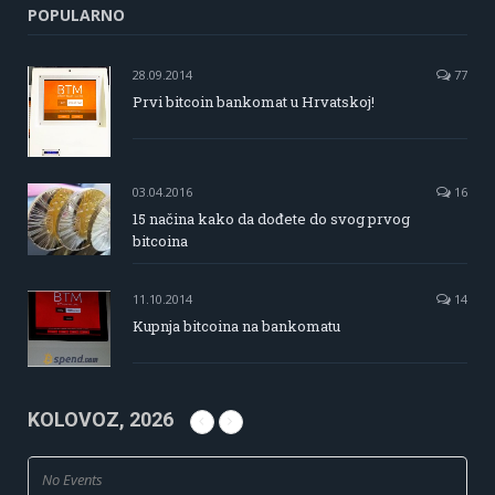
POPULARNO
28.09.2014
77
Prvi bitcoin bankomat u Hrvatskoj!
03.04.2016
16
15 načina kako da dođete do svog prvog
bitcoina
11.10.2014
14
Kupnja bitcoina na bankomatu
KOLOVOZ, 2026
No Events