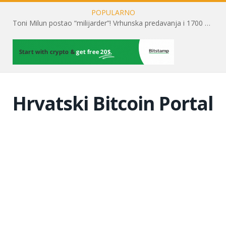
POPULARNO
Toni Milun postao “milijarder”! Vrhunska predavanja i 1700 posjetitelja obilježili su mjesec financijske pismenosti
Hrvatski Bitcoin Portal