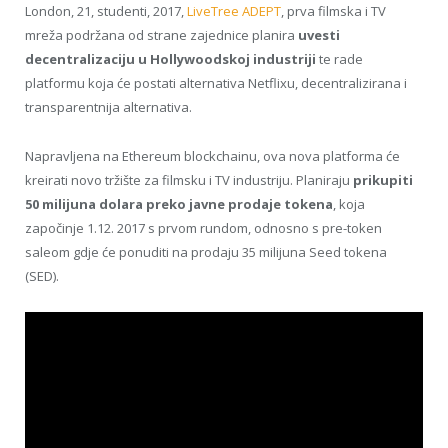
London, 21, studenti, 2017,
LiveTree ADEPT
, prva filmska i TV
mreža podržana od strane zajednice planira
uvesti
decentralizaciju u Hollywoodskoj industriji
te rade
platformu koja će postati alternativa Netflixu, decentralizirana i
transparentnija alternativa.
Napravljena na Ethereum blockchainu, ova nova platforma će
kreirati novo tržište za filmsku i TV industriju. Planiraju
prikupiti
50 milijuna dolara preko javne prodaje tokena
, koja
započinje 1.12. 2017 s prvom rundom, odnosno s pre-token
saleom gdje će ponuditi na prodaju 35 milijuna Seed tokena
(SED).