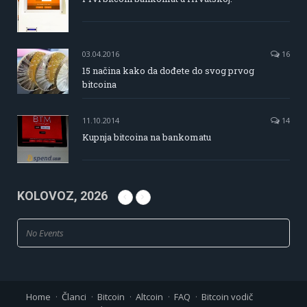
03.04.2016
16
15 načina kako da dođete do svog prvog
bitcoina
11.10.2014
14
Kupnja bitcoina na bankomatu
KOLOVOZ, 2026
No Events
Home
Članci
Bitcoin
Altcoin
FAQ
Bitcoin vodič