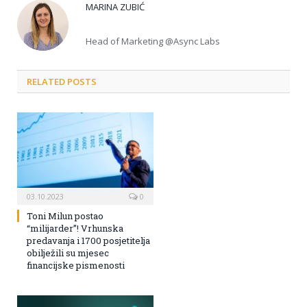
MARINA ZUBIĆ
Head of Marketing @Async Labs
RELATED POSTS
03.10.2023
0
Toni Milun postao
“milijarder”! Vrhunska
predavanja i 1700 posjetitelja
obilježili su mjesec
financijske pismenosti