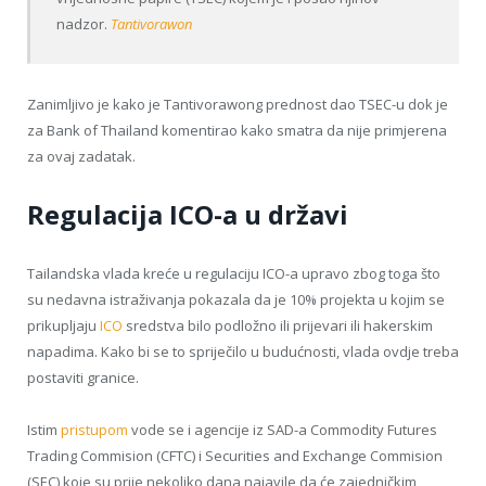
nadzor.
Tantivorawon
Zanimljivo je kako je Tantivorawong prednost dao TSEC-u dok je
za Bank of Thailand komentirao kako smatra da nije primjerena
za ovaj zadatak.
Regulacija ICO-a u državi
Tailandska vlada kreće u regulaciju ICO-a upravo zbog toga što
su nedavna istraživanja pokazala da je 10% projekta u kojim se
prikupljaju
ICO
sredstva bilo podložno ili prijevari ili hakerskim
napadima. Kako bi se to spriječilo u budućnosti, vlada ovdje treba
postaviti granice.
Istim
pristupom
vode se i agencije iz SAD-a Commodity Futures
Trading Commision (CFTC) i Securities and Exchange Commision
(SEC) koje su prije nekoliko dana najavile da će zajedničkim