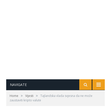
NAVIGATE
»
»
Home
Vijesti
Tajlandska vlada svjesna da ne može
zaustaviti kripto valute