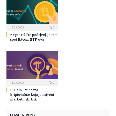
13.09.2023
0
Kripto tržište podcjenjuje rast
spot Bitcoin ETF-ova
11.09.2023
0
Pi Coin: Istina iza
kriptovalute koja je najveći
marketinški trik
LEAVE A REPLY