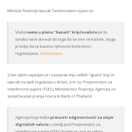
Ministar financije Apisak Tantivorawon izjavio je:
Vlada
nema u planu “banati” kriptovalute
jer to
ionako neće dovesti do toga da se one ne koriste, stoga
je bolje da se bavimo njihovom kontrolom i
regulacijama.
Tantivorawon
S tim ciljem najavljen je i sastanak triju velikih “igrača” koji će
utjecati na tijek regulacija u državi, a to su: Povjerenstvo za
vrijednosne papire (TSEC), Ministarstvo financija, Agencija za
spriječavanje pranja novca te Bank of Thailand.
Agencija koja treba
preuzeti odgovornosti za smjer
digitalnih valuta
u zemlji jest Povjerenstvo za
vrijednosne papire (TSEC) kojem je i posao njihov