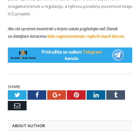
snagama krenuti u regulaciju, a njihovu posebnu pozornost imaju
ICO projekti.
Ako ste spremni investirati u kripto valute pogledajte naš članak
sa detaljnim koracima
kako najjednostavnije i najbrže kupiti Bitcoin
.
SHARE.
Twitter
Facebook
Google+
Pinterest
LinkedIn
Tumblr
Email
ABOUT AUTHOR