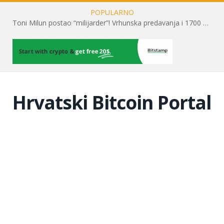
POPULARNO
Toni Milun postao “milijarder”! Vrhunska predavanja i 1700 posjetitelja obilježili su mjesec financijske pismenosti
Hrvatski Bitcoin Portal