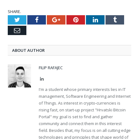
SHARE.
Twitter
Facebook
Google+
Pinterest
LinkedIn
Tumblr
Email
ABOUT AUTHOR
FILIP RAFAJEC
LinkedIn
I'm a student whose primary interests lies in IT
management, Software Engineering and Internet
of Things. As interest in crypto-currencies is
rising fast, on start-up project "Hrvatski Bitcoin
Portal" my goal is set to find and gather
community and connect them in this interest
field. Besides that, my focus is on all cutting edge
technologies and principles that shape world of