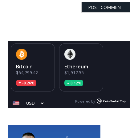
Bitcoin
Ethereum
$64,799.42
$1,917.55
-0.26%
0.12%
Powered by