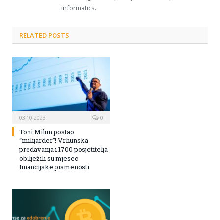
informatics.
RELATED POSTS
03.10.2023
0
Toni Milun postao
“milijarder”! Vrhunska
predavanja i 1700 posjetitelja
obilježili su mjesec
financijske pismenosti