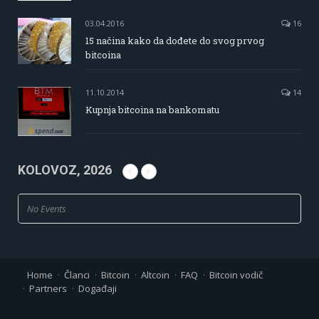
03.04.2016
16
15 načina kako da dođete do svog prvog
bitcoina
11.10.2014
14
Kupnja bitcoina na bankomatu
KOLOVOZ, 2026
No Events
Home
Članci
Bitcoin
Altcoin
FAQ
Bitcoin vodič
Partners
Događaji