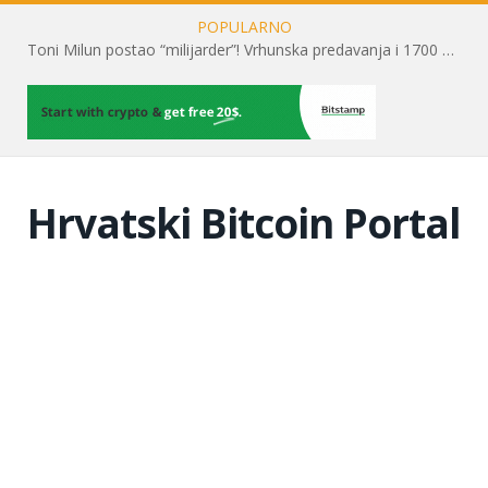
POPULARNO
Toni Milun postao “milijarder”! Vrhunska predavanja i 1700 posjetitelja obilježili su mjesec financijske pismenosti
Hrvatski Bitcoin Portal