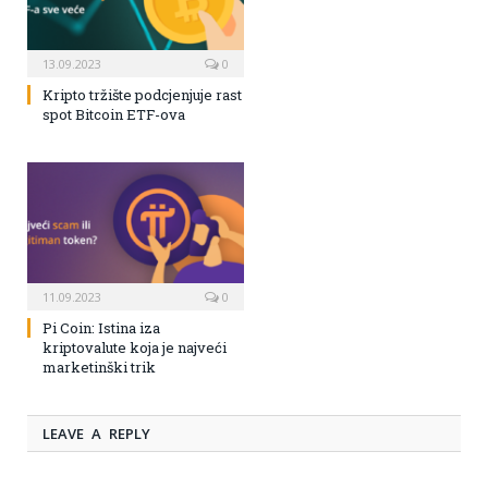
13.09.2023
0
Kripto tržište podcjenjuje rast
spot Bitcoin ETF-ova
11.09.2023
0
Pi Coin: Istina iza
kriptovalute koja je najveći
marketinški trik
LEAVE A REPLY