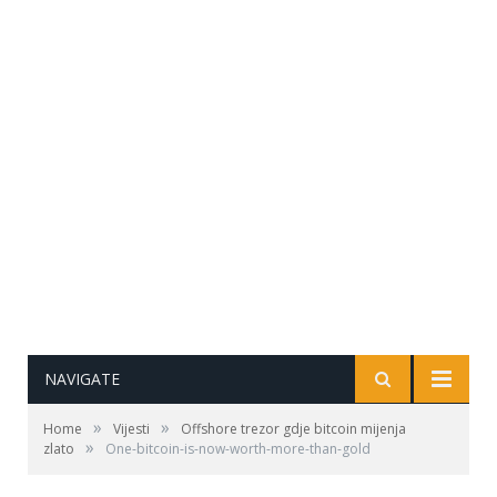
NAVIGATE
»
»
Home
Vijesti
Offshore trezor gdje bitcoin mijenja
»
zlato
One-bitcoin-is-now-worth-more-than-gold