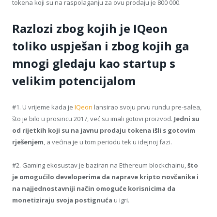
tokena koji su na raspolaganju za ovu prodaju je 800 000.
Razlozi zbog kojih je IQeon
toliko uspješan i zbog kojih ga
mnogi gledaju kao startup s
velikim potencijalom
#1. U vrijeme kada je
IQeon
lansirao svoju prvu rundu pre-salea,
što je bilo u prosincu 2017, već su imali gotovi proizvod.
Jedni su
od rijetkih koji su na javnu prodaju tokena išli s gotovim
rješenjem
, a većina je u tom periodu tek u idejnoj fazi.
#2. Gaming ekosustav je baziran na Ethereum blockchainu,
što
je omogućilo developerima da naprave kripto novčanike i
na najjednostavniji način omoguće korisnicima da
monetiziraju svoja postignuća
u igri.