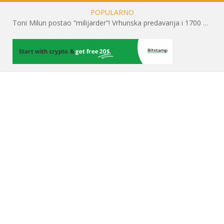
POPULARNO
Toni Milun postao “milijarder”! Vrhunska predavanja i 1700 posjetitelja obilježili su mjesec financijske pismenosti