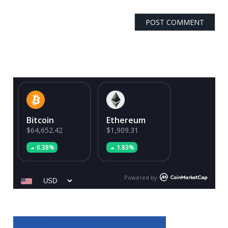
Bitcoin
Ethereum
$64,652.42
$1,909.31
0.38%
1.83%
Powered by