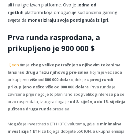
ali i na igre izvan platforme. Ovo je
jedna od
rijetkih
platformi koja omogućuje sudionicima gaming
svijeta da
monetiziraju svoja postignuća iz igri
.
Prva runda rasprodana, a
prikupljeno je 900 000 $
IQeon
tim je
zbog velike potražnje za njihovim tokenima
lansirao drugu fazu njihovog pre-salea
, kojim je već sada
prikupljeno
više od 800 000 dolara
, dok je u
prvoj rundi
prikupljeno nešto više od 900 000 dolara
. Prva runda je
završena prije nego je to planirano zbog velikog interesa pa se
brzo rasprodala, iz tog razloga je
od 8. siječnja do 15. siječnja
puštena druga runda
presalea.
Moguće je investirati s ETH i BTC valutama, gdje je
minimalna
investicija 1 ETH
za kojega dobijete 550 IQN, a ukupna emisija