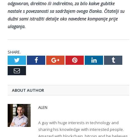
odgovoran, direktno ili indirektno, za bilo kakve gubitke
nastale s povezanosti sa sadržajem ovoga članka. Čitatelji su
dužni sami istražiti detalje oko navedene kompanije prije
ulaganja.
SHARE.
Twitter
Facebook
Google+
Pinterest
LinkedIn
Tumblr
Email
ABOUT AUTHOR
ALEN
A guy with huge interests in technology and
sharing his knowledge with interested people.
Amazed with blockchain, bitcoin and he believes