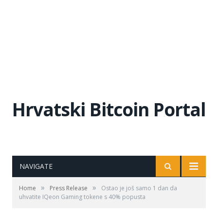
Hrvatski Bitcoin Portal
NAVIGATE
»
»
Home
Press Release
Ostao je još samo 1 dan da
uhvatite IQeon Gaming tokene s 40% popusta