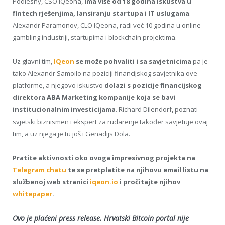
Podlesny, CSO IQeona,
ima više od 18 godina iskustva u
fintech rješenjima, lansiranju startupa i IT uslugama
.
Alexandr Paramonov, CLO IQeona, radi već 10 godina u online-
gambling industriji, startupima i blockchain projektima.
Uz glavni tim,
IQeon
se može pohvaliti i sa savjetnicima
pa je
tako Alexandr Samoilo na poziciji financijskog savjetnika ove
platforme, a njegovo iskustvo
dolazi s pozicije financijskog
direktora ABA Marketing kompanije koja se bavi
institucionalnim investicijama
. Richard Dilendorf, poznati
svjetski biznismen i ekspert za rudarenje također savjetuje ovaj
tim, a uz njega je tu još i Genadijs Dola.
Pratite aktivnosti oko ovoga impresivnog projekta na
Telegram chatu
te se pretplatite na njihovu email listu na
službenoj web stranici
iqeon.io
i pročitajte njihov
whitepaper
.
Ovo je plaćeni press release. Hrvatski Bitcoin portal nije