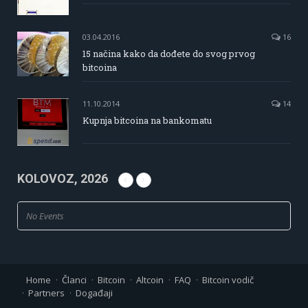
03.04.2016
16
15 načina kako da dođete do svog prvog
bitcoina
11.10.2014
14
Kupnja bitcoina na bankomatu
KOLOVOZ, 2026
No Events
Home
Članci
Bitcoin
Altcoin
FAQ
Bitcoin vodič
Partners
Događaji