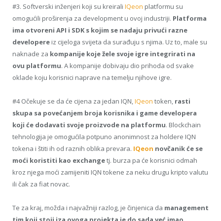
#3. Softverski inženjeri koji su kreirali
IQeon
platformu su
omogućili proširenja za development u ovoj industriji.
Platforma
ima otvoreni API i SDK s kojim se nadaju privući razne
developere
iz cijeloga svijeta da surađuju s njima. Uz to, male su
naknade za
kompanije koje žele svoje igre integrirati na
ovu platformu
. A kompanije dobivaju dio prihoda od svake
oklade koju korisnici naprave na temelju njihove igre.
#4 Očekuje se da će cijena za jedan IQN,
IQeon
token,
rasti
skupa sa povećanjem broja korisnika i game developera
koji će dodavati svoje proizvode na platformu
. Blockchain
tehnologija je omogućila potpuno anonimnost za holdere IQN
tokena i štiti ih od raznih oblika prevara.
IQeon
novčanik će se
moći koristiti kao exchange
tj. burza pa će korisnici odmah
kroz njega moći zamijeniti IQN tokene za neku drugu kripto valutu
ili čak za fiat novac.
Te za kraj, možda i najvažniji razlog, je činjenica da
management
tim koji stoji iza ovoga projekta je do sada već imao