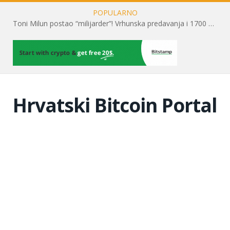
POPULARNO
Toni Milun postao “milijarder”! Vrhunska predavanja i 1700 posjetitelja obilježili su mjesec financijske pismenosti
Hrvatski Bitcoin Portal