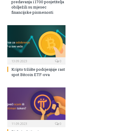
predavanja i 1700 posjetitelja
obilježili su mjesec
financijske pismenosti
13.09.2023
0
Kripto tržište podcjenjuje rast
spot Bitcoin ETF-ova
11.09.2023
0