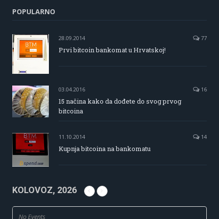
POPULARNO
28.09.2014
77
Prvi bitcoin bankomat u Hrvatskoj!
03.04.2016
16
15 načina kako da dođete do svog prvog
bitcoina
11.10.2014
14
Kupnja bitcoina na bankomatu
KOLOVOZ, 2026
No Events