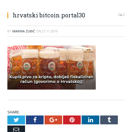
hrvatski bitcoin portal30
0
BY
MARINA ZUBIĆ
ON
27.11.2019
SHARE.
Twitter
Facebook
Google+
Pinterest
LinkedIn
Tumblr
Email