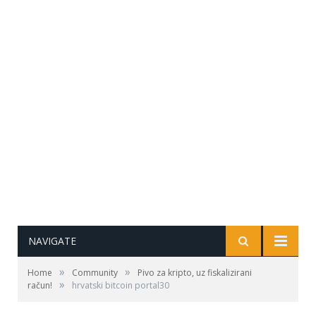
NAVIGATE
»
»
Home
Community
Pivo za kripto, uz fiskalizirani
»
račun!
hrvatski bitcoin portal30