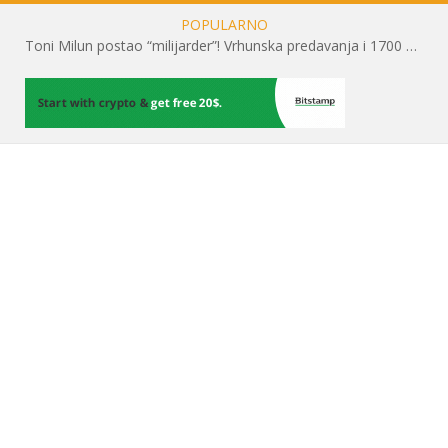
POPULARNO
Toni Milun postao “milijarder”! Vrhunska predavanja i 1700 posjetitelja obilježili su mjesec financijske pismenosti