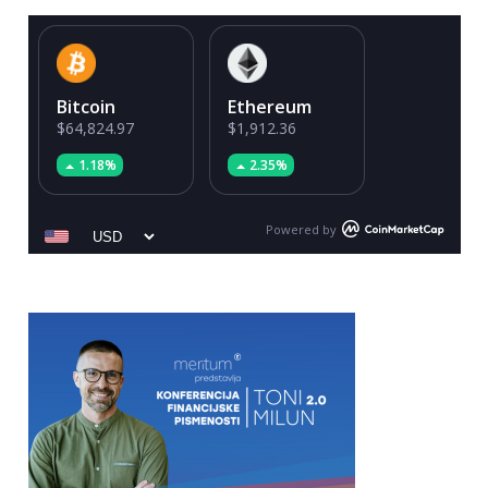
Bitcoin
Ethereum
$64,824.97
$1,912.36
1.18%
2.35%
Powered by