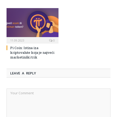
11.09.2023
0
Pi Coin: Istina iza
kriptovalute koja je najveći
marketinški trik
LEAVE A REPLY