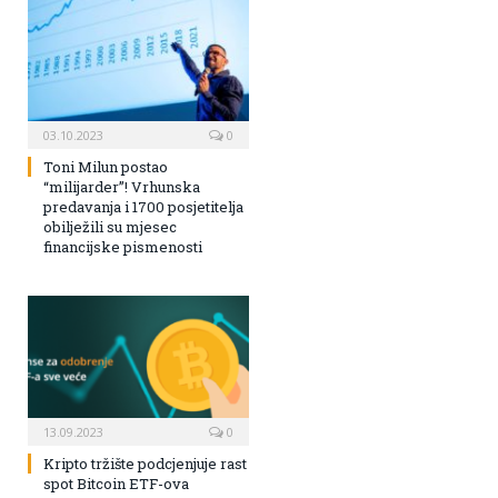
03.10.2023
0
Toni Milun postao
“milijarder”! Vrhunska
predavanja i 1700 posjetitelja
obilježili su mjesec
financijske pismenosti
13.09.2023
0
Kripto tržište podcjenjuje rast
spot Bitcoin ETF-ova