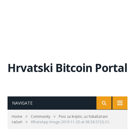
Hrvatski Bitcoin Portal
NAVIGATE
»
»
Home
Community
Pivo za kripto, uz fiskalizirani
»
račun!
WhatsApp Image 2019-11-20 at 08.58.57(3) (1)