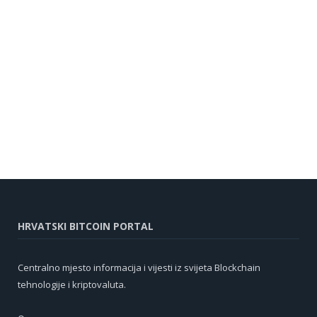
HRVATSKI BITCOIN PORTAL
Centralno mjesto informacija i vijesti iz svijeta Blockchain
tehnologije i kriptovaluta.