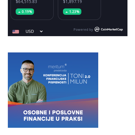
$64,515.83
$1,897.19
0.19%
1.23%
Powered by