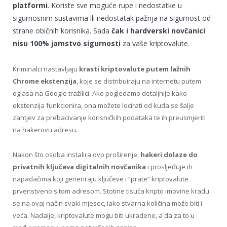
platformi
. Koriste sve moguće rupe i nedostatke u
sigurnosnim sustavima ili nedostatak pažnja na sigurnost od
strane običnih korisnika. Sada
čak i hardverski novčanici
nisu 100% jamstvo sigurnosti
za vaše kriptovalute.
Kriminalci nastavljaju
krasti kriptovalute putem lažnih
Chrome ekstenzija
, koje se distribuiraju na internetu putem
oglasa na Google tražilici. Ako pogledamo detaljnije kako
ekstenzija funkcionira, ona možete locirati od kuda se šalje
zahtjev za prebacivanje korisničkih podataka te ih preusmjeriti
na hakerovu adresu.
Nakon što osoba instalira ovo proširenje,
hakeri dolaze do
privatnih ključeva digitalnih novčanika
i prosljeđuje ih
napadačima koji generiraju ključeve i “prate” kriptovalute
prvenstveno s tom adresom. Stotine tisuća kripto imovine kradu
se na ovaj način svaki mjesec, iako stvarna količina može biti i
veća. Nadalje, kriptovalute mogu biti ukradene, a da za to u