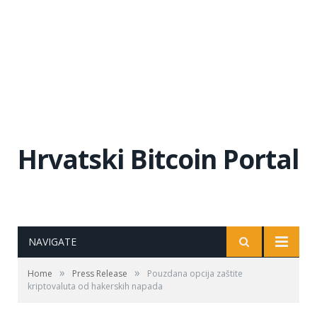
Hrvatski Bitcoin Portal
NAVIGATE
»
»
Home
Press Release
Pouzdana opcija zaštite
kriptovaluta od hakerskih napada