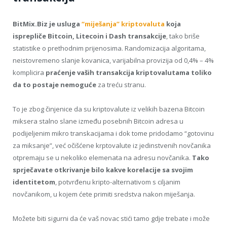
BitMix.Biz je usluga
“miješanja” kriptovaluta
koja
isprepliče Bitcoin, Litecoin i Dash transakcije
, tako briše
statistike o prethodnim prijenosima. Randomizacija algoritama,
neistovremeno slanje kovanica, varijabilna provizija od 0,4% – 4%
komplicira
praćenje vaših transakcija kriptovalutama toliko
da to postaje nemoguće
za treću stranu.
To je zbog činjenice da su kriptovalute iz velikih bazena Bitcoin
miksera stalno slane između posebnih Bitcoin adresa u
podijeljenim mikro transkacijama i dok tome pridodamo “gotovinu
za miksanje”, već očišćene krptovalute iz jedinstvenih novčanika
otpremaju se u nekoliko elemenata na adresu novčanika.
Tako
sprječavate otkrivanje bilo kakve korelacije sa svojim
identitetom
, potvrđenu kripto-alternativom s ciljanim
novčanikom, u kojem ćete primiti sredstva nakon miješanja.
Možete biti sigurni da će vaš novac stići tamo gdje trebate i može