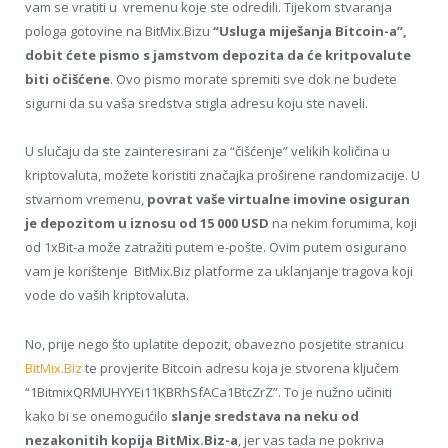
vam se vratiti u vremenu koje ste odredili. Tijekom stvaranja
pologa gotovine na BitMix.Bizu
“Usluga miješanja Bitcoin-a”,
dobit ćete pismo s jamstvom depozita da će kritpovalute
biti očišćene
. Ovo pismo morate spremiti sve dok ne budete
sigurni da su vaša sredstva stigla adresu koju ste naveli.
U slučaju da ste zainteresirani za “čišćenje” velikih količina u
kriptovaluta, možete koristiti značajka proširene randomizacije. U
stvarnom vremenu,
povrat vaše virtualne imovine osiguran
je depozitom u iznosu od 15 000 USD
na nekim forumima, koji
od 1xBit-a može zatražiti putem e-pošte. Ovim putem osigurano
vam je korištenje BitMix.Biz platforme za uklanjanje tragova koji
vode do vaših kriptovaluta.
No, prije nego što uplatite depozit, obavezno posjetite stranicu
BitMix.Biz
te provjerite Bitcoin adresu koja je stvorena ključem
“1BitmixQRMUHYYEi11KBRhSfACa1BtcZrZ”. To je nužno učiniti
kako bi se onemogućilo
slanje sredstava na neku od
nezakonitih kopija BitMix.Biz-a
, jer vas tada ne pokriva