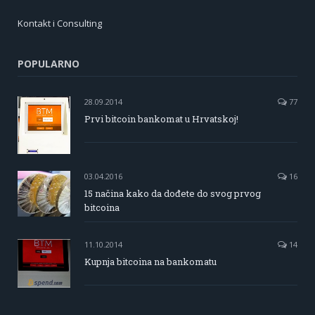
Kontakt i Consulting
POPULARNO
28.09.2014
77
Prvi bitcoin bankomat u Hrvatskoj!
03.04.2016
16
15 načina kako da dođete do svog prvog
bitcoina
11.10.2014
14
Kupnja bitcoina na bankomatu