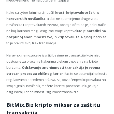
međuvremenu nema potvrđenih zapisa.
Kako su cyber-kriminalci naučili
krasti kriptovalute čak i s
hardverskih novčanika
, a da i ne spominjemo druge vrste
novčanika i kriptovalutnih trezora, postaje očito da je jedini način
na koji korisnici mogu osigurati svoje kriptovalute je
poraditi na
potpunoj anonimnosti svojih kriptovaluta.
Najbolji način za
to je prikiriti svoj tijek transkacija.
Naravno, nemoguće je izvršiti bezimene transakcije koje nisu
dostupne za praćenje hakerima tijekom trgovanja na kripto
burzama.
Održavanje anonimnosti transakcija je veoma
stresan proces za običnog korisnika
, te se potencijalno kosi s
regulativama određenih država. Ali, povlačenjem kriptovaluta na
svoj digitalni novčanik, možete koristiti posebne usluge koje
osiguravaju anonimnost i sigurnost transakcija.
BitMix.Biz kripto mikser za zaštitu
transakcija