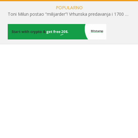
POPULARNO
Toni Milun postao “milijarder”! Vrhunska predavanja i 1700 posjetitelja obilježili su mjesec financijske pismenosti