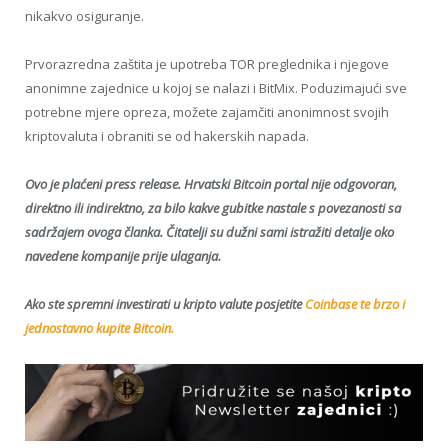
nikakvo osiguranje.
Prvorazredna zaštita je upotreba TOR preglednika i njegove
anonimne zajednice u kojoj se nalazi i BitMix. Poduzimajući sve
potrebne mjere opreza, možete zajamčiti anonimnost svojih
kriptovaluta i obraniti se od hakerskih napada.
Ovo je plaćeni press release. Hrvatski Bitcoin portal nije odgovoran,
direktno ili indirektno, za bilo kakve gubitke nastale s povezanosti sa
sadržajem ovoga članka. Čitatelji su dužni sami istražiti detalje oko
navedene kompanije prije ulaganja.
Ako ste spremni investirati u kripto valute posjetite
Coinbase te brzo i
jednostavno kupite Bitcoin.