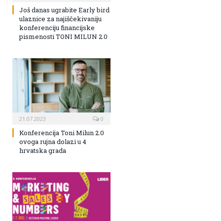
Još danas ugrabite Early bird
ulaznice za najiščekivaniju
konferenciju financijske
pismenosti TONI MILUN 2.0
21.07.2023
0
Konferencija Toni Milun 2.0
ovoga rujna dolazi u 4
hrvatska grada