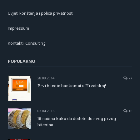
Uvjeti korištenja i polica privatnosti
Impressum
Kontakt i Consulting
POPULARNO
28.09.2014
77
Prvi bitcoin bankomat u Hrvatskoj!
03.04.2016
16
15 načina kako da dođete do svog prvog
bitcoina