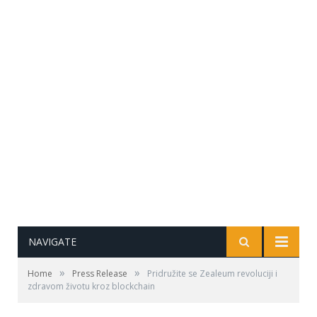
NAVIGATE
»
»
Home
Press Release
Pridružite se Zealeum revoluciji i
zdravom životu kroz blockchain