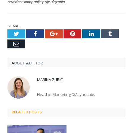
navedene kompanije prije ulaganja.
SHARE.
Twitter
Facebook
Google+
Pinterest
LinkedIn
Tumblr
Email
ABOUT AUTHOR
MARINA ZUBIĆ
Head of Marketing @Async Labs
RELATED POSTS