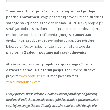
Transparentnost je načelo kojem ovaj projekt pridaje
posebnu pozornost
stoga posjetite njihove službene stranice i
saznajte na koji način su se članovi tima uključili u ovaj projekt jer
stručnjaci dolaze s različitih područja od trenera do developera.
Ime koje se posebeno ističe među njima jest
Suman Das
,
direktor koji iza sebe ima razvoj jedne od najvećih indijskih
kriptoburzi. No, svi zajedno teže k jednom cilju, a to je da
platforma Zealeum postane naša svakodnevnica.
Ako želite saznati više o
projektu koji vas nagrađuje da
ostanete zdravi i u fit formi posjetite
službene stranice
projekta
www.zealeum.life
ili im se javite na mail
zealeum@outlook.com
.
Ovo je plaćeni press release. Hrvatski Bitcoin portal nije odgovoran,
direktno ili indirektno, za bilo kakve gubitke nastale s povezanosti sa
sadržajem ovoga članka. Čitatelji su dužni sami istražiti detalje oko