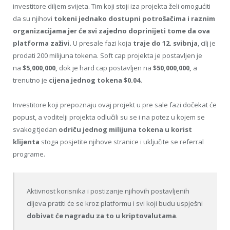
investitore diljem svijeta. Tim koji stoji iza projekta želi omogućiti
da su njihovi
tokeni jednako dostupni potrošačima i raznim
organizacijama jer će svi zajedno doprinijeti tome da ova
platforma zaživi.
U presale fazi koja
traje do 12. svibnja
, cilj je
prodati 200 milijuna tokena.
Soft cap projekta je postavljen je
na
$
5,000,000,
dok je
hard cap postavljen na
$
50,000,000,
a
trenutno je
cijena jednog tokena
$
0.04.
Investitore koji prepoznaju ovaj projekt u pre sale fazi dočekat će
popust, a voditelji projekta odlučili su se i na potez u kojem se
svakog tjedan
odriču jednog milijuna tokena u korist
klijenta
stoga posjetite njihove stranice i uključite se referral
programe.
Aktivnost korisnika i postizanje njihovih postavljenih
ciljeva pratiti će se kroz platformu i svi koji budu uspješni
dobivat će nagradu za to u kriptovalutama
.