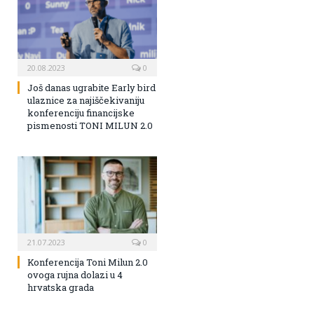
20.08.2023
0
Još danas ugrabite Early bird
ulaznice za najiščekivaniju
konferenciju financijske
pismenosti TONI MILUN 2.0
21.07.2023
0
Konferencija Toni Milun 2.0
ovoga rujna dolazi u 4
hrvatska grada