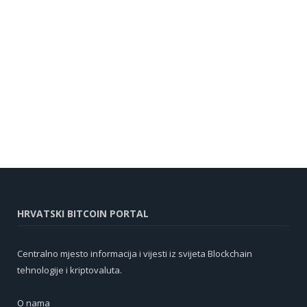
HRVATSKI BITCOIN PORTAL
Centralno mjesto informacija i vijesti iz svijeta Blockchain
tehnologije i kriptovaluta.
O nama