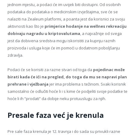
jednom mjestu, a podaci će im uvijek biti dostupni. Od osobnih
podataka do podataka o medicinskim izvještajima, sve će se
nalaziti na Zealeum platformi, a poanta jest da korisnici za svoju
aktivnosti kao što je
primjerice hodanje na wellnes rekreaciju
dobivaju nagradu u kriptovalutama
, a najvažnije od svega
jest da dobivena sredstva mogu iskoristiti za kupnju raznih
proizvoda i usluga koje će im pomoći u dodatnom poboljšanju
zdravlja.
Podaci će se korisiti za razne stvari od toga da
pojedinac može
birati kada će ići na pregled, do toga da mu se napravi plan
prehrane i vježbanja
jer ima problema s težinom. Svaki korisnik
samostalno će odlučiti hoće li i s kime će podjeliti svoje podatke te
hoće li ih “prodati” da dobije neku protuuslugu za njih.
Presale faza već je krenula
Pre sale faza krenula je 12. travnja i do sada su privukli razne