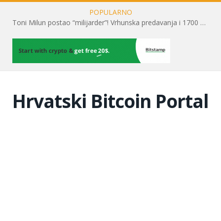
POPULARNO
Toni Milun postao “milijarder”! Vrhunska predavanja i 1700 posjetitelja obilježili su mjesec financijske pismenosti
Hrvatski Bitcoin Portal