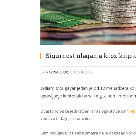
Sigurnost ulaganja kroz kript
BY
MARINA ZUBIĆ
ON
06.10.2017
William Mougayar jedan je od 12 menadžera koji s
upravljanje kriptovalutama i digitalnom imovinom
Ovaj fond bit će jedinstven iz razloga što će sam
Mo
vodstvo u daljnjim koracima.
Sam Mougayar za sebe smatra da je dokazao koliko je