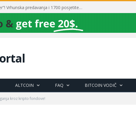
Toni Milun postao “milijarder”! Vrhunska predavanja i 1700 posjetitelja obilježili su mjesec financijske pismenosti
ortal
ALTCOIN
FAQ
BITCOIN VODIČ
aganja kroz kripto fondove!