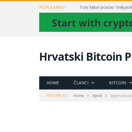
POPULARNO
Hrvatski Bitcoin P
HOME
ČLANCI
BITCOIN
»
»
YOU ARE AT:
Home
Vijesti
Sigurnost ul