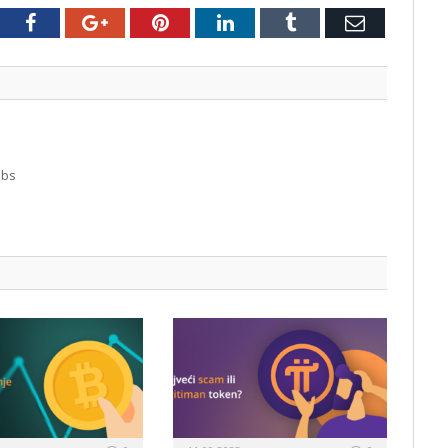
tter
Facebook
Google+
Pinterest
LinkedIn
Tumblr
Email
abs