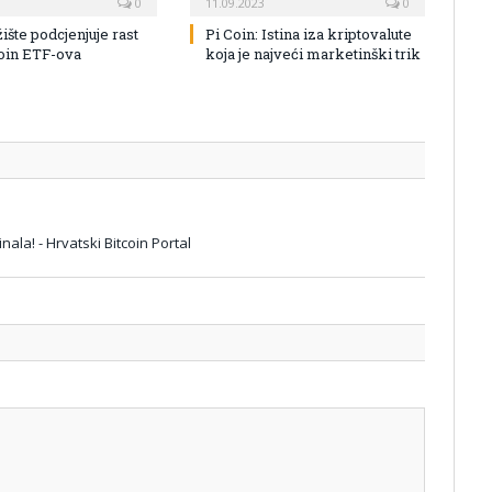
0
11.09.2023
0
žište podcjenjuje rast
Pi Coin: Istina iza kriptovalute
coin ETF-ova
koja je najveći marketinški trik
nala! - Hrvatski Bitcoin Portal