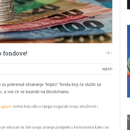
o fondove!
1
VIJESTI
u pokrenuli otvaranje “kripto” fonda koji će služiti za
, a sve će se bazirati na blockchainu.
ugayar
svima koji uđu u njega osigurati svoju stručnost i
 iskusan te želi svoje znanje podijeliti s korisnicima kako se