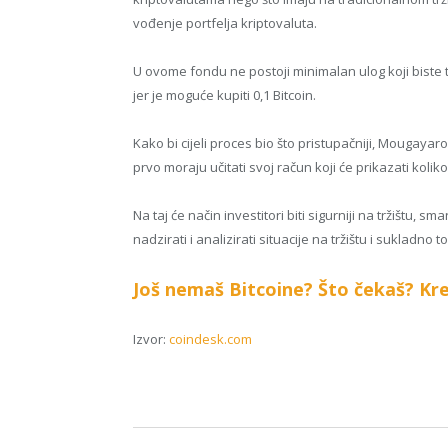
vođenje portfelja kriptovaluta.
U ovome fondu ne postoji minimalan ulog koji biste tre
jer je moguće kupiti 0,1 Bitcoin.
Kako bi cijeli proces bio što pristupačniji, Mougaya
prvo moraju učitati svoj račun koji će prikazati koli
Na taj će način investitori biti sigurniji na tržištu, 
nadzirati i analizirati situacije na tržištu i sukladno 
Još nemaš Bitcoine? Što čekaš? Kre
Izvor:
coindesk.com