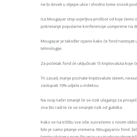
ne bi doveli u slijepe ulice i shodno tome snosili po
Iza Mougayar stoji uvjerljiva prošlost od koje ćemo i
pokretanje popularne konferencije usmjerene na di
Mougayar je također izjavio kako će fond nastojati ul
tehnologije.
Za početak fond će uključivati 15 kriptovaluta koje
Tri zasad, manje poznate kriptovalute steem, nexium 
zastupati 10% udjela u indeksu.
Na ovaj način smanjit će se rizik ulaganja za prosje
zna što radi te će se smanjiti rizik od gubitka.
Kako se na tržištu sve više susrećemo s novim obli
bilo je samo pitanje vremena. Mougayarov fond žel
kriptovalutama nego što imaju na tradicionalnom t