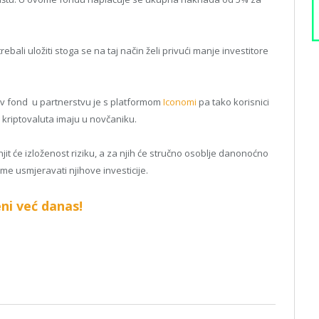
bali uložiti stoga se na taj način želi privući manje investitore
rov fond u partnerstvu je s platformom
Iconomi
pa tako korisnici
ko kriptovaluta imaju u novčaniku.
smanjit će izloženost riziku, a za njih će stručno osoblje danonoćno
tome usmjeravati njihove investicije.
ni već danas!