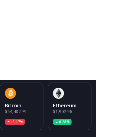
Bitcoin
Ethereum
$64,402.79
$1,902.96
-0.17%
0.28%