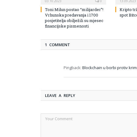
03.10.2023
0
13.09.2023
Toni Milun postao “milijarder”!
Kripto tr
Vrhunska predavanja i 1700
spot Bit
posjetitelja obilježili su mjesec
financijske pismenosti
1 COMMENT
Pingback:
Blockchain u borbi protiv krimi
LEAVE A REPLY