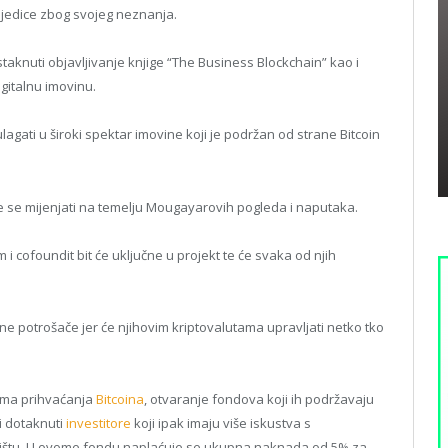
sljedice zbog svojeg neznanja.
staknuti objavljivanje knjige “The Business Blockchain” kao i
gitalnu imovinu.
agati u široki spektar imovine koji je podržan od strane Bitcoin
 će se mijenjati na temelju Mougayarovih pogleda i naputaka.
i cofoundit bit će uključne u projekt te će svaka od njih
čne potrošače jer će njihovim kriptovalutama upravljati netko tko
cima prihvaćanja
Bitcoina
, otvaranje fondova koji ih podržavaju
i dotaknuti
investitore
koji ipak imaju više iskustva s
ržištu. U ovome fondu naplaćuje se ukupna naknada od 5% za