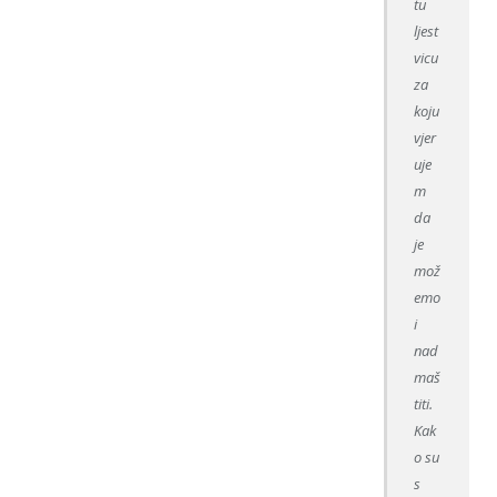
tu
ljest
vicu
za
koju
vjer
uje
m
da
je
mož
emo
i
nad
maš
titi.
Kak
o su
s