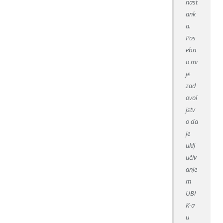
nast
ank
a.
Pos
ebn
o mi
je
zad
ovol
jstv
o da
je
uklj
učiv
anje
m
UBI
K-a
u