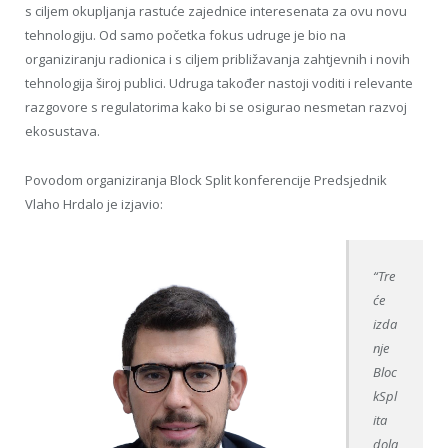
s ciljem okupljanja rastuće zajednice interesenata za ovu novu
tehnologiju. Od samo početka fokus udruge je bio na
organiziranju radionica i s ciljem približavanja zahtjevnih i novih
tehnologija široj publici. Udruga također nastoji voditi i relevante
razgovore s regulatorima kako bi se osigurao nesmetan razvoj
ekosustava.
Povodom organiziranja Block Split konferencije Predsjednik
Vlaho Hrdalo je izjavio:
“Tre
će
izda
nje
Bloc
kSpl
ita
dola