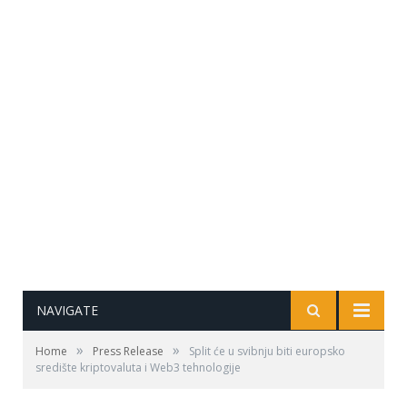
NAVIGATE
»
»
Home
Press Release
Split će u svibnju biti europsko
središte kriptovaluta i Web3 tehnologije