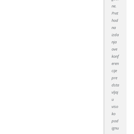
ne.
Pret
hod
na
izda
nja
ove
konf
eren
cije
pre
dsta
vljaj
u
viso
ko
pod
ignu