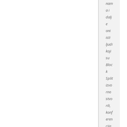
nam
a i
dalj
e
oni
isti
ljudi
koji
su
Bloc
k
Split
izvo
rno
stvo
rili,
konf
eren
cija