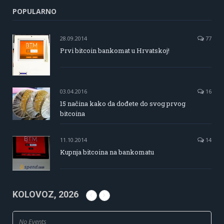
POPULARNO
28.09.2014
77
Prvi bitcoin bankomat u Hrvatskoj!
03.04.2016
16
15 načina kako da dođete do svog prvog
bitcoina
11.10.2014
14
Kupnja bitcoina na bankomatu
KOLOVOZ, 2026
No Events