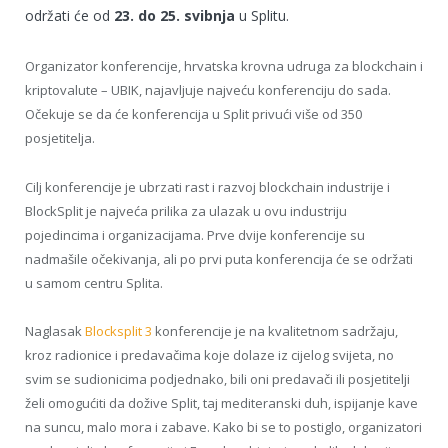
održati će od
23. do 25. svibnja
u Splitu.
Organizator konferencije, hrvatska krovna udruga za blockchain i
kriptovalute – UBIK, najavljuje najveću konferenciju do sada.
Očekuje se da će konferencija u Split privući više od 350
posjetitelja.
Cilj konferencije je ubrzati rast i razvoj blockchain industrije i
BlockSplit je najveća prilika za ulazak u ovu industriju
pojedincima i organizacijama. Prve dvije konferencije su
nadmašile očekivanja, ali po prvi puta konferencija će se održati
u samom centru Splita.
Naglasak
Blocksplit 3
konferencije je na kvalitetnom sadržaju,
kroz radionice i predavačima koje dolaze iz cijelog svijeta, no
svim se sudionicima podjednako, bili oni predavači ili posjetitelji
želi omogućiti da dožive Split, taj mediteranski duh, ispijanje kave
na suncu, malo mora i zabave. Kako bi se to postiglo, organizatori