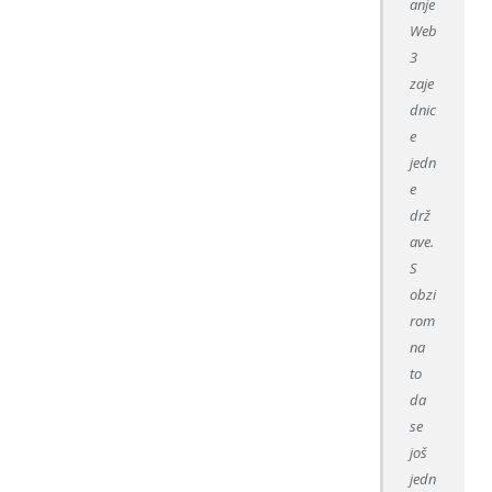
anje
Web
3
zaje
dnic
e
jedn
e
drž
ave.
S
obzi
rom
na
to
da
se
još
jedn