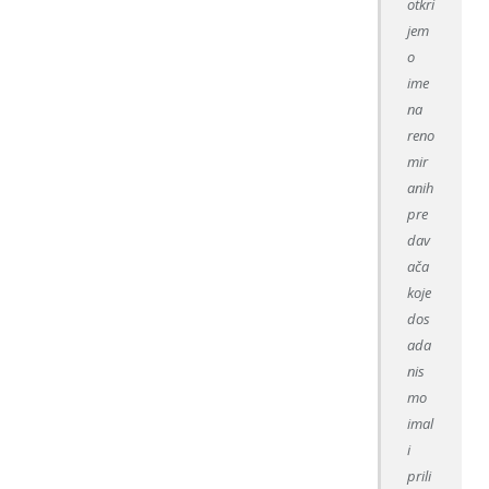
otkri
jem
o
ime
na
reno
mir
anih
pre
dav
ača
koje
dos
ada
nis
mo
imal
i
prili