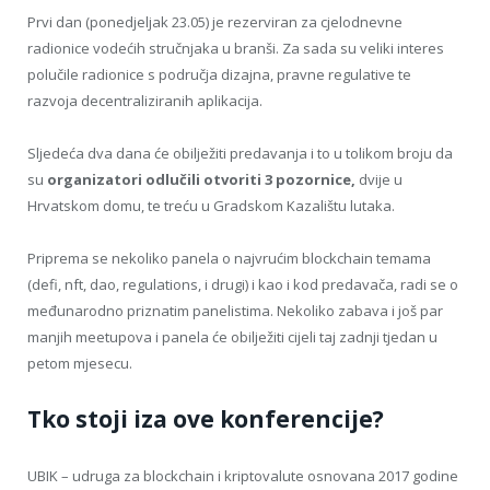
Prvi dan (ponedjeljak 23.05) je rezerviran za cjelodnevne
radionice vodećih stručnjaka u branši. Za sada su veliki interes
polučile radionice s područja dizajna, pravne regulative te
razvoja decentraliziranih aplikacija.
Sljedeća dva dana će obilježiti predavanja i to u tolikom broju da
su
organizatori odlučili otvoriti 3 pozornice,
dvije u
Hrvatskom domu, te treću u Gradskom Kazalištu lutaka.
Priprema se nekoliko panela o najvrućim blockchain temama
(defi, nft, dao, regulations, i drugi) i kao i kod predavača, radi se o
međunarodno priznatim panelistima. Nekoliko zabava i još par
manjih meetupova i panela će obilježiti cijeli taj zadnji tjedan u
petom mjesecu.
Tko stoji iza ove konferencije?
UBIK – udruga za blockchain i kriptovalute osnovana 2017 godine