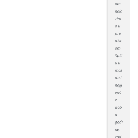
om
nala
zim
o u
pre
divn
om
Split
u u
mož
da i
najlj
epš
e
dob
a
godi
ne,
zad