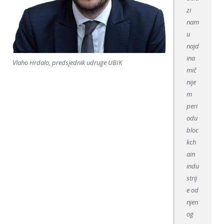
zi
nam
u
najd
ina
Vlaho Hrdalo, predsjednik udruge UBIK
mič
nije
m
peri
odu
bloc
kch
ain
indu
strij
e od
njen
og