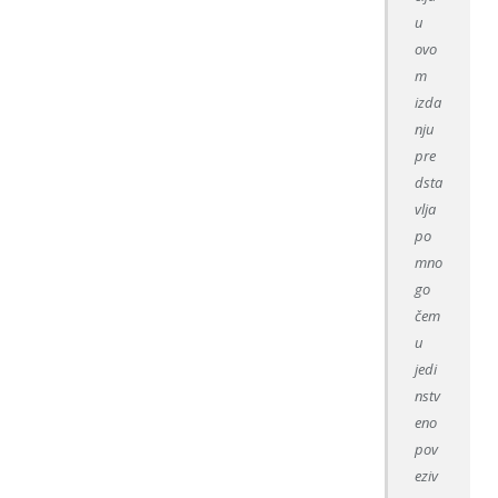
u
ovo
m
izda
nju
pre
dsta
vlja
po
mno
go
čem
u
jedi
nstv
eno
pov
eziv