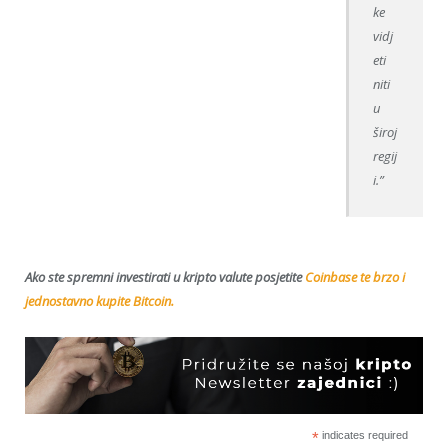
ke
vidj
eti
niti
u
široj
regij
i.”
Ako ste spremni investirati u kripto valute posjetite
Coinbase te brzo i
jednostavno kupite Bitcoin.
*
indicates required