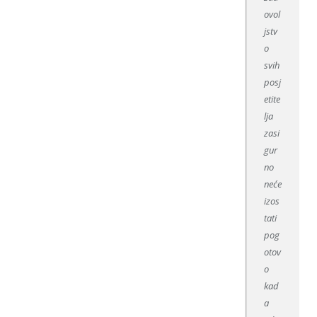
ovol
jstv
o
svih
posj
etite
lja
zasi
gur
no
neće
izos
tati
pog
otov
o
kad
a