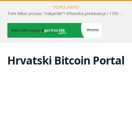
POPULARNO
Toni Milun postao “milijarder”! Vrhunska predavanja i 1700 posjetitelja obilježili su mjesec financijske pismenosti
Hrvatski Bitcoin Portal