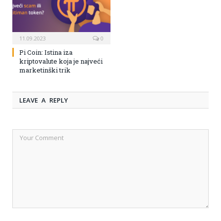
11.09.2023
0
Pi Coin: Istina iza
kriptovalute koja je najveći
marketinški trik
LEAVE A REPLY