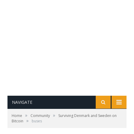
NAVIGATE
»
»
Home
Community
Surviving Denmark and Sweden on
»
Bitcoin
buses
Public transport in front of the airport, no BTC
accepted