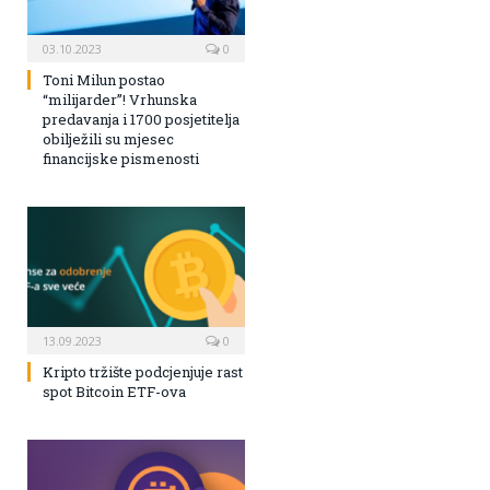
03.10.2023
0
Toni Milun postao
“milijarder”! Vrhunska
predavanja i 1700 posjetitelja
obilježili su mjesec
financijske pismenosti
13.09.2023
0
Kripto tržište podcjenjuje rast
spot Bitcoin ETF-ova