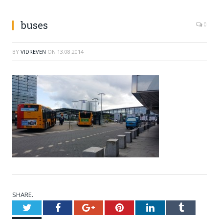
buses
0
BY
VIDREVEN
ON
13.08.2014
SHARE.
Twitter
Facebook
Google+
Pinterest
LinkedIn
Tumblr