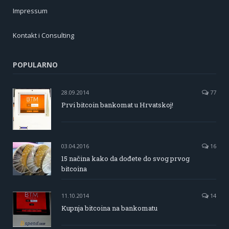
Impressum
Kontakt i Consulting
POPULARNO
28.09.2014
77
Prvi bitcoin bankomat u Hrvatskoj!
03.04.2016
16
15 načina kako da dođete do svog prvog
bitcoina
11.10.2014
14
Kupnja bitcoina na bankomatu