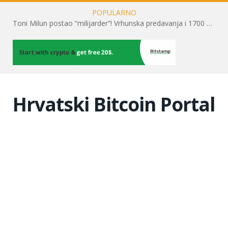
POPULARNO
Toni Milun postao “milijarder”! Vrhunska predavanja i 1700 posjetitelja obilježili su mjesec financijske pismenosti
Hrvatski Bitcoin Portal