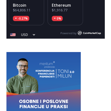
Bitcoin
Ethereum
$64,806.11
$1,916.77
-0.27%
0%
Powered by