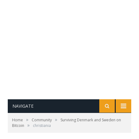
NAVIGATE
»
»
Home
Community
Surviving Denmark and Sweden on
»
Bitcoin
christiania
Bitcoin in Christiania