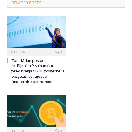
RELATED POSTS
03.10.2023
0
Toni Milun postao
“milijarder”! Vrhunska
predavanja i 1700 posjetitelja
obilježili su mjesec
financijske pismenosti
13.09.2023
0