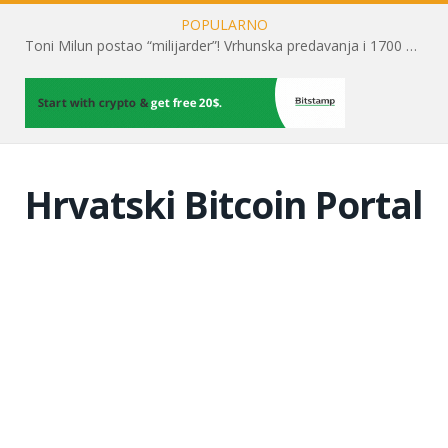
POPULARNO
Toni Milun postao “milijarder”! Vrhunska predavanja i 1700 posjetitelja obilježili su mjesec financijske pismenosti
Hrvatski Bitcoin Portal