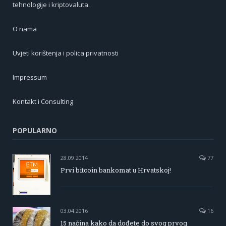
tehnologije i kriptovaluta.
O nama
Uvjeti korištenja i polica privatnosti
Impressum
Kontakt i Consulting
POPULARNO
28.09.2014
77
Prvi bitcoin bankomat u Hrvatskoj!
03.04.2016
16
15 načina kako da dođete do svog prvog