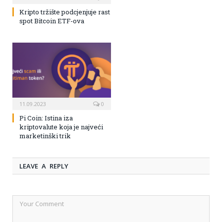
Kripto tržište podcjenjuje rast
spot Bitcoin ETF-ova
11.09.2023
0
Pi Coin: Istina iza
kriptovalute koja je najveći
marketinški trik
LEAVE A REPLY