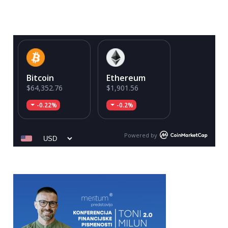
Bitcoin
Ethereum
$64,352.76
$1,901.56
-0.22%
-0.2%
Powered by