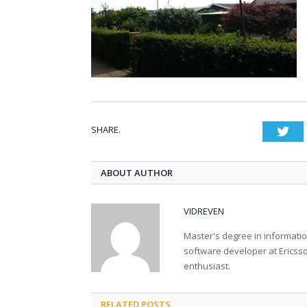
SHARE.
Twi
ABOUT AUTHOR
VIDREVEN
Master's degree in informati
software developer at Ericsson
enthusiast.
RELATED POSTS