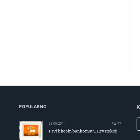
POPULARNO
K
28.09.2014
77
Prvi bitcoin bankomat u Hrvatskoj!