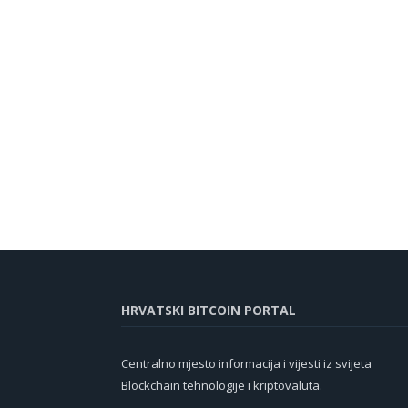
HRVATSKI BITCOIN PORTAL
Centralno mjesto informacija i vijesti iz svijeta
Blockchain tehnologije i kriptovaluta.