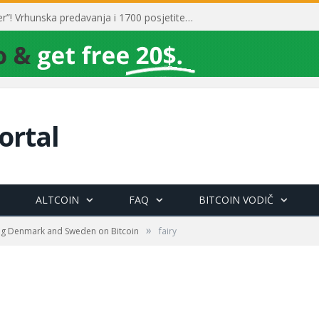
Toni Milun postao “milijarder”! Vrhunska predavanja i 1700 posjetitelja obilježili su mjesec financijske pismenosti
ortal
ALTCOIN
FAQ
BITCOIN VODIČ
»
ing Denmark and Sweden on Bitcoin
fairy