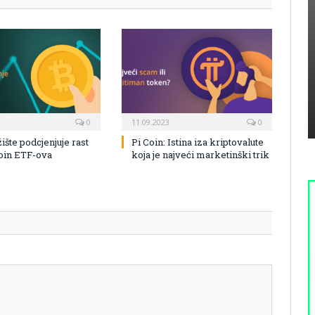
0
11.09.2023
0
žište podcjenjuje rast
Pi Coin: Istina iza kriptovalute
coin ETF-ova
koja je najveći marketinški trik