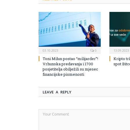
03.10.2023
0
13.09.2023
Toni Milun postao “milijarder”!
Kripto tr
Vrhunska predavanja i 1700
spot Bit
posjetitelja obilježili su mjesec
financijske pismenosti
LEAVE A REPLY