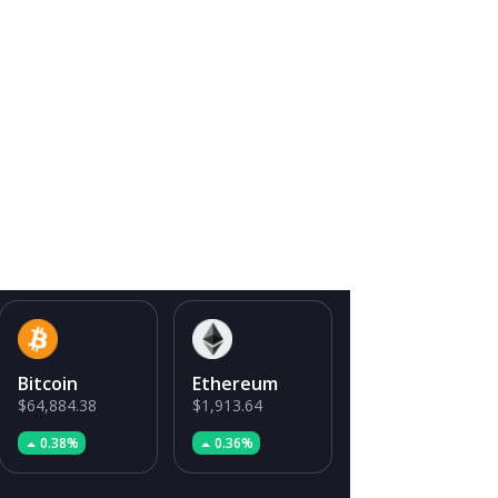
Bitcoin
Ethereum
$64,884.38
$1,913.64
0.38%
0.36%