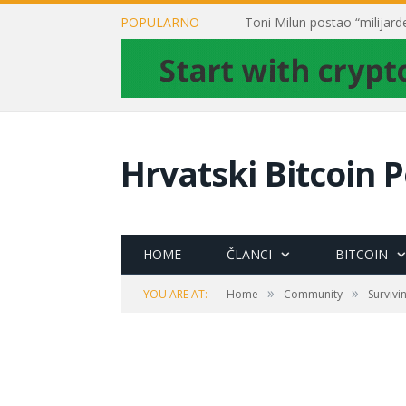
POPULARNO
Hrvatski Bitcoin P
HOME
ČLANCI
BITCOIN
»
»
YOU ARE AT:
Home
Community
Surviv