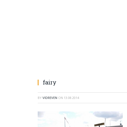
Fairy village
fairy
BY
VIDREVEN
ON
13.08.2014