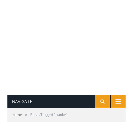
NAVIGATE
»
Home
Posts Tagged "banke"