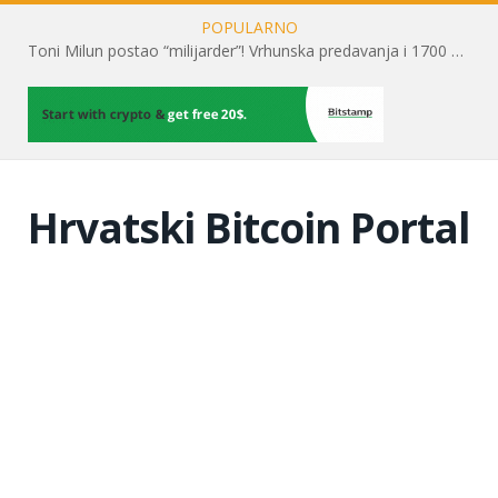
POPULARNO
Toni Milun postao “milijarder”! Vrhunska predavanja i 1700 posjetitelja obilježili su mjesec financijske pismenosti
Hrvatski Bitcoin Portal