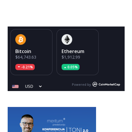
Bitcoin
Ethereum
$64,743.63
$1,912.99
-0.21%
0.05%
Powered by