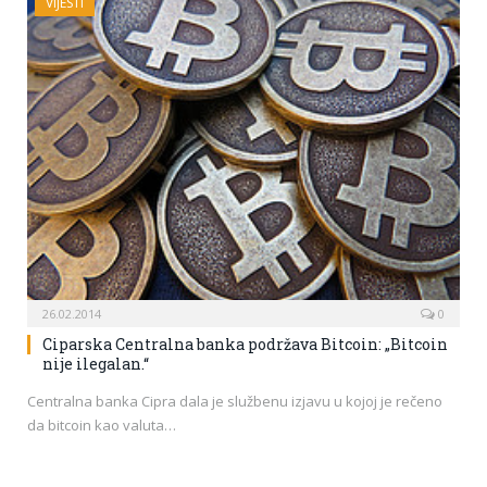
VIJESTI
26.02.2014
0
Ciparska Centralna banka podržava Bitcoin: „Bitcoin
nije ilegalan.“
Centralna banka Cipra dala je službenu izjavu u kojoj je rečeno
da bitcoin kao valuta…