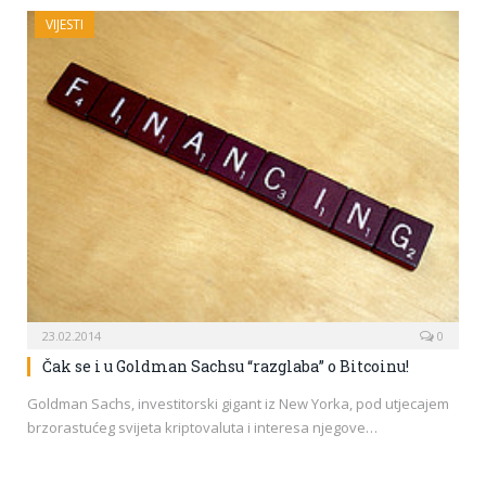
VIJESTI
23.02.2014
0
Čak se i u Goldman Sachsu “razglaba” o Bitcoinu!
Goldman Sachs, investitorski gigant iz New Yorka, pod utjecajem
brzorastućeg svijeta kriptovaluta i interesa njegove…