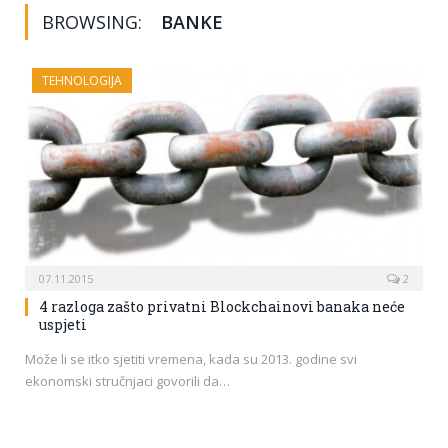
BROWSING:
BANKE
TEHNOLOGIJA
07.11.2015
2
4 razloga zašto privatni Blockchainovi banaka neće
uspjeti
Može li se itko sjetiti vremena, kada su 2013. godine svi
ekonomski stručnjaci govorili da…