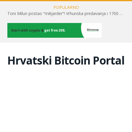
POPULARNO
Toni Milun postao “milijarder”! Vrhunska predavanja i 1700 posjetitelja obilježili su mjesec financijske pismenosti
Hrvatski Bitcoin Portal