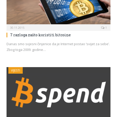
30.11.2015
1
7 razloga zašto koristiti bitcoine
Danas smo svjesni činjenice da je Internet postao ‘svijet za sebe’.
Zbog toga 2009. godine…
VIJESTI