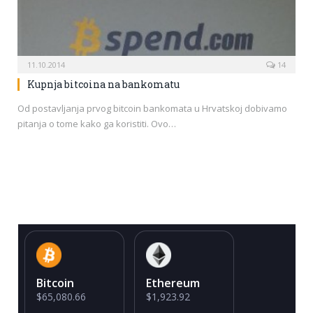
11.10.2014
14
Kupnja bitcoina na bankomatu
Od postavljanja prvog bitcoin bankomata u Hrvatskoj dobivamo
pitanja o tome kako ga koristiti. Ovo…
Bitcoin
Ethereum
$65,080.66
$1,923.92