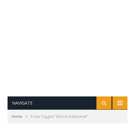
NAVIGATE
»
Home
Posts Tagged "bitcoin bankomat"