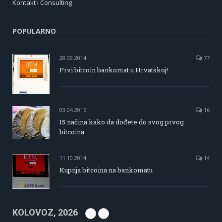
Kontakt i Consulting
POPULARNO
28.09.2014
77
Prvi bitcoin bankomat u Hrvatskoj!
03.04.2016
16
15 načina kako da dođete do svog prvog
bitcoina
11.10.2014
14
Kupnja bitcoina na bankomatu
KOLOVOZ, 2026