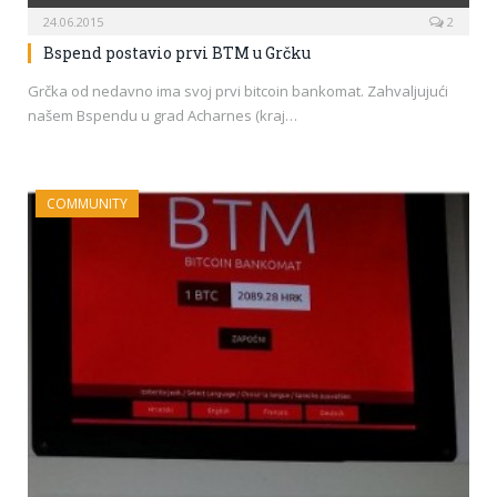
24.06.2015
2
Bspend postavio prvi BTM u Grčku
Grčka od nedavno ima svoj prvi bitcoin bankomat. Zahvaljujući
našem Bspendu u grad Acharnes (kraj…
COMMUNITY