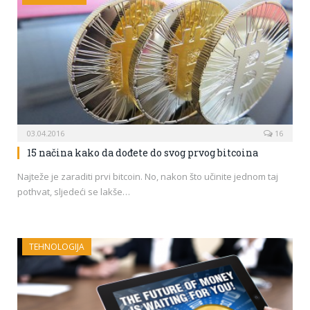
03.04.2016
16
15 načina kako da dođete do svog prvog bitcoina
Najteže je zaraditi prvi bitcoin. No, nakon što učinite jednom taj
pothvat, sljedeći se lakše…
TEHNOLOGIJA