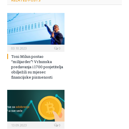
03.10.2023
0
Toni Milun postao
“milijarder”! Vrhunska
predavanja i 1700 posjetitelja
obilježili su mjesec
financijske pismenosti
13.09.2023
0