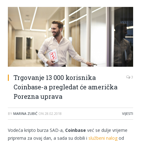
Trgovanje 13 000 korisnika
3
Coinbase-a pregledat će američka
Porezna uprava
BY
MARINA ZUBIĆ
ON
28.02.2018
VIJESTI
Vodeća kripto burza SAD-a,
Coinbase
već se dulje vrijeme
priprema za ovaj dan, a sada su dobili i
službeni nalog
od