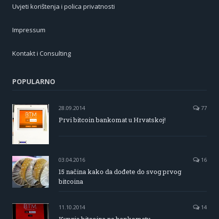
Uvjeti korištenja i polica privatnosti
Impressum
Kontakt i Consulting
POPULARNO
28.09.2014
77
Prvi bitcoin bankomat u Hrvatskoj!
03.04.2016
16
15 načina kako da dođete do svog prvog
bitcoina
11.10.2014
14
Kupnja bitcoina na bankomatu