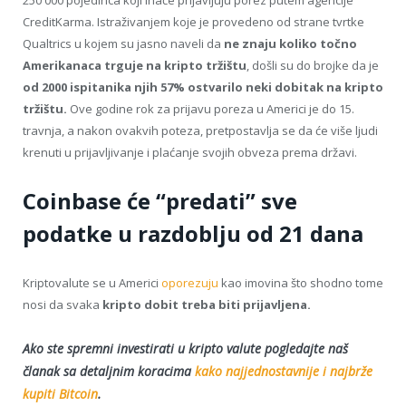
250 000 pojedinca koji inače prijavljuju porez putem agencije
CreditKarma. Istraživanjem koje je provedeno od strane tvrtke
Qualtrics u kojem su jasno naveli da
ne znaju koliko točno
Amerikanaca trguje na kripto tržištu
, došli su do brojke da je
od 2000 ispitanika njih 57% ostvarilo neki dobitak na kripto
tržištu.
Ove godine rok za prijavu poreza u Americi je do 15.
travnja, a nakon ovakvih poteza, pretpostavlja se da će više ljudi
krenuti u prijavljivanje i plaćanje svojih obveza prema državi.
Coinbase će “predati” sve
podatke u razdoblju od 21 dana
Kriptovalute se u Americi
oporezuju
kao imovina što shodno tome
nosi da svaka
kripto dobit treba biti prijavljena.
Ako ste spremni investirati u kripto valute pogledajte naš
članak sa detaljnim koracima
kako najjednostavnije i najbrže
kupiti Bitcoin
.