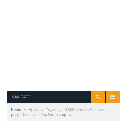
NAVIGATE
»
»
Home
Vijesti
Trgovanje 13 000 korisnika Coinbase-a
pregledat će američka Porezna uprava