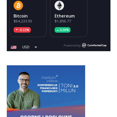
Bitcoin
Ethereum
$64,233.90
$1,896.77
-0.32%
0.08%
Powered by