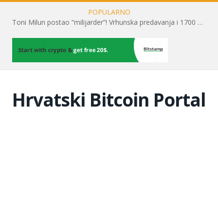
POPULARNO
Toni Milun postao “milijarder”! Vrhunska predavanja i 1700 posjetitelja obilježili su mjesec financijske pismenosti
Hrvatski Bitcoin Portal