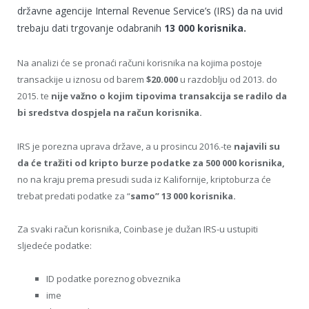
državne agencije Internal Revenue Service’s (IRS) da na uvid
trebaju dati trgovanje odabranih
13 000 korisnika.
Na analizi će se pronaći računi korisnika na kojima postoje
transackije u iznosu od barem
$20.000
u razdoblju od 2013. do
2015. te
nije važno o kojim tipovima transakcija se radilo da
bi sredstva dospjela na račun korisnika.
IRS je porezna uprava države, a u prosincu 2016.-te
najavili su
da će tražiti od kripto burze podatke za 500 000 korisnika,
no na kraju prema presudi suda iz Kalifornije, kriptoburza će
trebat predati podatke za “
samo” 13 000 korisnika.
Za svaki račun korisnika, Coinbase je dužan IRS-u ustupiti
sljedeće podatke:
ID podatke poreznog obveznika
ime