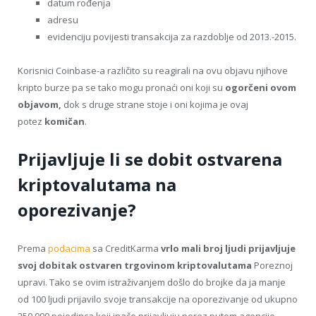
datum rođenja
adresu
evidenciju povijesti transakcija za razdoblje od 2013.-2015.
Korisnici Coinbase-a različito su reagirali na ovu objavu njihove
kripto burze pa se tako mogu pronaći oni koji su
ogorčeni ovom
objavom,
dok s druge strane stoje i oni kojima je ovaj
potez
komičan
.
Prijavljuje li se dobit ostvarena
kriptovalutama na
oporezivanje?
Prema
podacima
sa CreditKarma
vrlo mali broj ljudi prijavljuje
svoj dobitak ostvaren trgovinom kriptovalutama
Poreznoj
upravi. Tako se ovim istraživanjem došlo do brojke da ja manje
od 100 ljudi prijavilo svoje transakcije na oporezivanje od ukupno