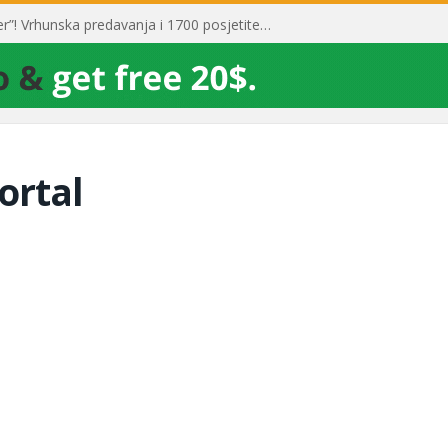
Toni Milun postao “milijarder”! Vrhunska predavanja i 1700 posjetitelja obilježili su mjesec financijske pismenosti
ortal