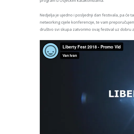
program u Osječkim katakombama.
Nedjelja je ujedno i posljednji dan festivala, pa će t
networking cijele konferencije, te vam preporučujem
društvo svi skupa zatvorimo ovaj festival uz dobru