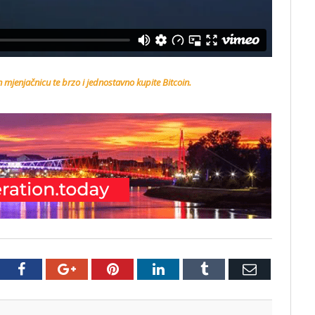
n mjenjačnicu te brzo i jednostavno kupite Bitcoin.
tter
Facebook
Google+
Pinterest
LinkedIn
Tumblr
Email