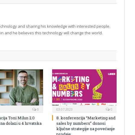
technology and sharing his knowledge with interested people.
in and he believes this technology will change the world.
0
03.07.2023
0
cija Toni Milun 2.0
8. konferencija “Marketing and
na dolazi u 4 hrvatska
sales by numbers” donosi
ključne strategije za povećanje
prodaje