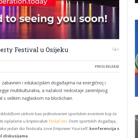
erty Festival u Osijeku
0
PRESS RELEASE
, zabavnim i edukacijskim događajima na energičnoj i
i regije multikulturalna, a nažalost nedostaje zanimljivog
val s velikim naglaskom na blockchain.
iklističkom utrkom kao jedinstvenim sportskim eventom koji će
ti isplaćene u kriptovaluti
TeslaCoin
. Osim sportskih događaja,
e tako jedan dio festivala zove Empower Yourself,
konferencija s
l diskusijama
.