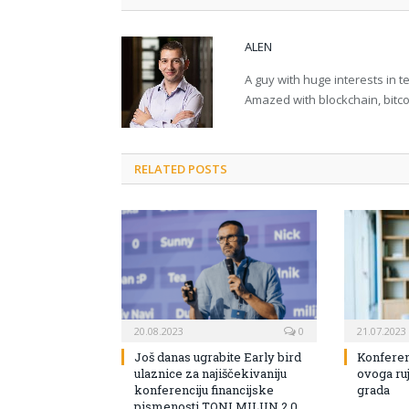
ALEN
A guy with huge interests in 
Amazed with blockchain, bitco
RELATED POSTS
20.08.2023
0
21.07.2023
Još danas ugrabite Early bird
Konferen
ulaznice za najiščekivaniju
ovoga ruj
konferenciju financijske
grada
pismenosti TONI MILUN 2.0