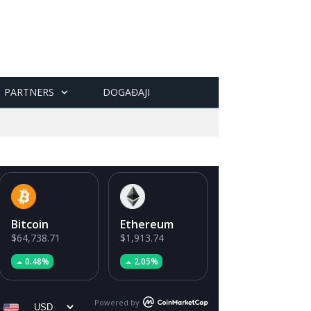
PARTNERS
DOGAĐAJI
Bitcoin
Ethereum
$64,738.71
$1,913.74
0.48%
2.05%
Powered by