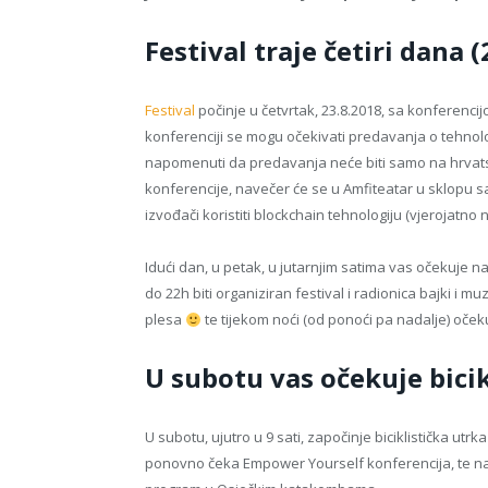
Festival traje četiri dana 
Festival
počinje u četvrtak, 23.8.2018, sa konferen
konferenciji se mogu očekivati predavanja o tehnologi
napomenuti da predavanja neće biti samo na hrvats
konferencije, navečer će se u Amfiteatar u sklopu
izvođači koristiti blockchain tehnologiju (vjerojatno
Idući dan, u petak, u jutarnjim satima vas očekuje
do 22h biti organiziran festival i radionica bajki i m
plesa
te tijekom noći (od ponoći pa nadalje) oče
U subotu vas očekuje bicik
U subotu, ujutro u 9 sati, započinje biciklistička u
ponovno čeka Empower Yourself konferencija, te nav