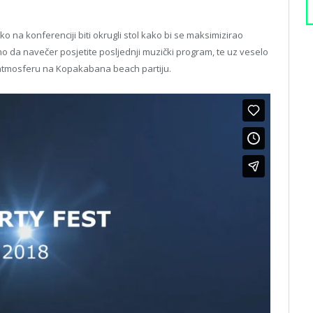
ako na konferenciji biti okrugli stol kako bi se maksimizirao
o da navečer posjetite posljednji muzički program, te uz veselo
 atmosferu na Kopakabana beach partiju.