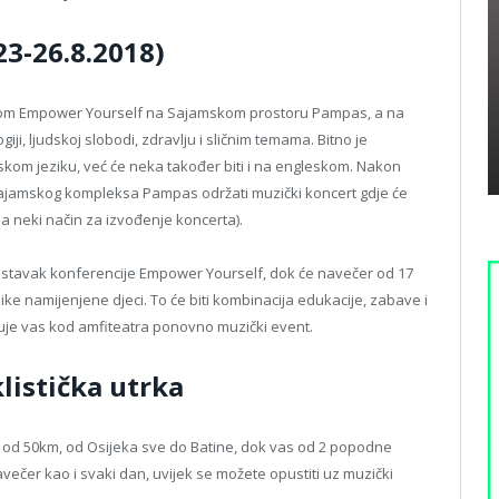
(23-26.8.2018)
cijom Empower Yourself na Sajamskom prostoru Pampas, a na
ji, ljudskoj slobodi, zdravlju i sličnim temama. Bitno je
kom jeziku, već će neka također biti i na engleskom. Nakon
 sajamskog kompleksa Pampas održati muzički koncert gdje će
 na neki način za izvođenje koncerta).
 nastavak konferencije Empower Yourself, dok će navečer od 17
uzike namijenjene djeci. To će biti kombinacija edukacije, zabave i
kuje vas kod amfiteatra ponovno muzički event.
listička utrka
trka od 50km, od Osijeka sve do Batine, dok vas od 2 popodne
ečer kao i svaki dan, uvijek se možete opustiti uz muzički