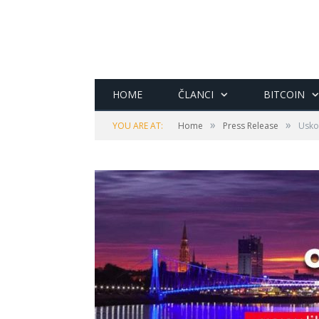
HOME
ČLANCI
BITCOIN
»
»
YOU ARE AT:
Home
Press Release
Uskor