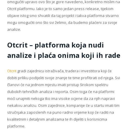
omogućiti upravo ovo što je gore navedeno, konkretno mislim na
Otcrit platformu. Iako je to samo jedan press release, tijekom
objave istog smo shvatili da taj projekt i takva platforma stvarno
mogu omogućiti ono što svi želimo, da budemo plaćeni za svoje
analize.
Otcrit – platforma koja nudi
analize i plaća onima koji ih rade
Otcrit
gradi zajednicu istraživača, tradera i investitora koji će
dobiti priliku podijeliti svoje znanje te time profitirati od njega. Svi
članovi će na jednom mjestu imati pristup širokom spektru
dubokih tehničkih analiza i reporta. Osim toga će na platformi
moći unajmiti nekoga tko ima visoke ocjene da za njih napravi
nekakvu analizu. Osim zajednice, kompanije će u startu imati tim
stručnjaka zaposlenih na puno radno vrijeme koji će raditi na
kvalitetnim i detaljnim analizama te ih dijeliti s korisnicima
platforme.