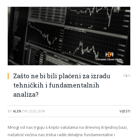
Zašto ne bi bili plaćeni za izradu
0
tehničkih i fundamentalnih
analiza?
BY
ALEN
ON
25.02.2018
VIJESTI
Mnogi od nas trguju s kripto valutama na dnevnoj ili tjednoj bazi,
nažalost većina nas treba raditi detaljne fundamentalne i