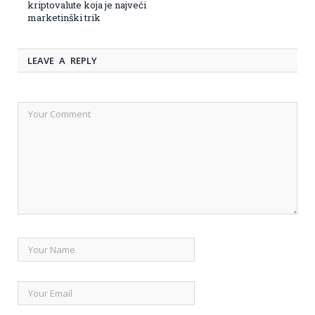
kriptovalute koja je najveći
marketinški trik
LEAVE A REPLY