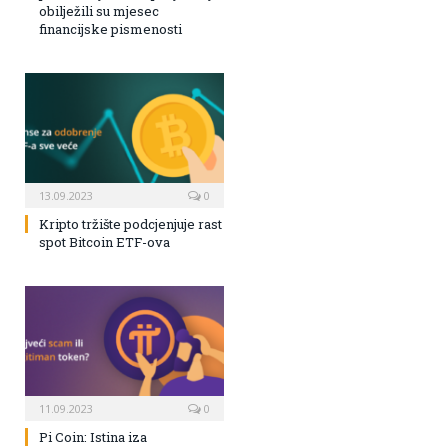
obilježili su mjesec
financijske pismenosti
13.09.2023
0
Kripto tržište podcjenjuje rast
spot Bitcoin ETF-ova
11.09.2023
0
Pi Coin: Istina iza