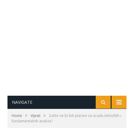
NAVIGATE
»
»
Home
Vijesti
Zašto ne bi bili plaćeni za izradu tehničkih i
fundamentalnih analiza?