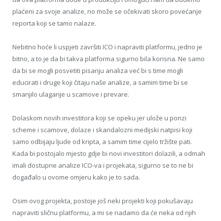
plaćeni za svoje analize, no može se očekivati skoro povećanje
reporta koji se tamo nalaze.
Nebitno hoće li uspjeti završiti ICO i napraviti platformu, jedno je
bitno, a to je da bi takva platforma sigurno bila korisna. Ne samo
da bi se mogli posvetiti pisanju analiza već bi s time mogli
educirati i druge koji čitaju naše analize, a samim time bi se
smanjilo ulaganje u scamove i prevare.
Dolaskom novih investitora koji se opeku jer ulože u ponzi
scheme i scamove, dolaze i skandalozni medijski natpisi koji
samo odbijaju ljude od kripta, a samim time cijelo tržište pati.
Kada bi postojalo mjesto gdje bi novi investitori dolazili, a odmah
imali dostupne analize ICO-va i projekata, sigurno se to ne bi
događalo u ovome omjeru kako je to sada.
Osim ovog projekta, postoje još neki projekti koji pokušavaju
napraviti sličnu platformu, a mi se nadamo da će neka od njih