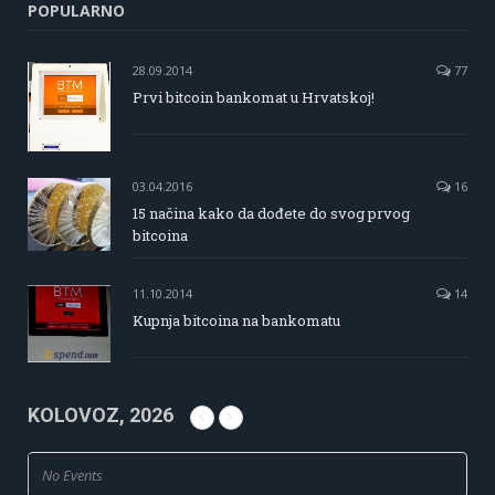
POPULARNO
28.09.2014
77
Prvi bitcoin bankomat u Hrvatskoj!
03.04.2016
16
15 načina kako da dođete do svog prvog
bitcoina
11.10.2014
14
Kupnja bitcoina na bankomatu
KOLOVOZ, 2026
No Events