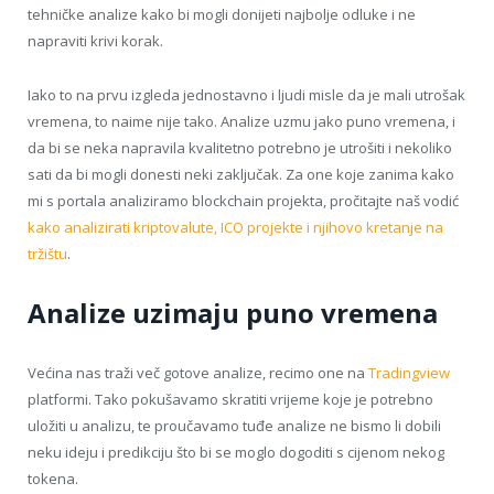
tehničke analize kako bi mogli donijeti najbolje odluke i ne
napraviti krivi korak.
Iako to na prvu izgleda jednostavno i ljudi misle da je mali utrošak
vremena, to naime nije tako. Analize uzmu jako puno vremena, i
da bi se neka napravila kvalitetno potrebno je utrošiti i nekoliko
sati da bi mogli donesti neki zaključak. Za one koje zanima kako
mi s portala analiziramo blockchain projekta, pročitajte naš vodić
kako analizirati kriptovalute, ICO projekte i njihovo kretanje na
tržištu
.
Analize uzimaju puno vremena
Većina nas traži več gotove analize, recimo one na
Tradingview
platformi. Tako pokušavamo skratiti vrijeme koje je potrebno
uložiti u analizu, te proučavamo tuđe analize ne bismo li dobili
neku ideju i predikciju što bi se moglo dogoditi s cijenom nekog
tokena.