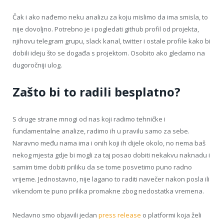
Čak i ako nađemo neku analizu za koju mislimo da ima smisla, to
nije dovoljno. Potrebno je i pogledati github profil od projekta,
njihovu telegram grupu, slack kanal, twitter i ostale profile kako bi
dobili ideju što se događa s projektom. Osobito ako gledamo na
dugoročniji ulog.
Zašto bi to radili besplatno?
S druge strane mnogi od nas koji radimo tehničke i
fundamentalne analize, radimo ih u pravilu samo za sebe.
Naravno među nama ima i onih koji ih dijele okolo, no nema baš
nekog mjesta gdje bi mogli za taj posao dobiti nekakvu naknadu i
samim time dobiti priliku da se tome posvetimo puno radno
vrijeme. Jednostavno, nije lagano to raditi navečer nakon posla ili
vikendom te puno prilika promakne zbog nedostatka vremena.
Nedavno smo objavili jedan
press release
o platformi koja želi