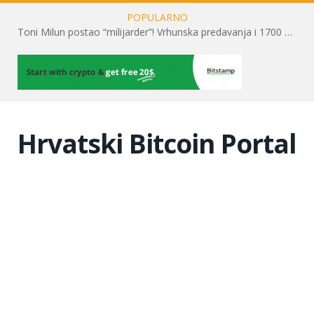
POPULARNO
Toni Milun postao “milijarder”! Vrhunska predavanja i 1700 posjetitelja obilježili su mjesec financijske pismenosti
Hrvatski Bitcoin Portal