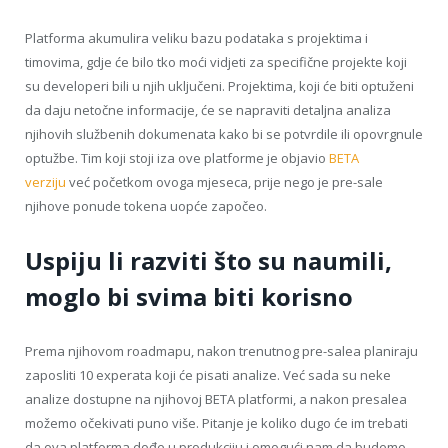
Platforma akumulira veliku bazu podataka s projektima i
timovima, gdje će bilo tko moći vidjeti za specifične projekte koji
su developeri bili u njih uključeni. Projektima, koji će biti optuženi
da daju netočne informacije, će se napraviti detaljna analiza
njihovih službenih dokumenata kako bi se potvrdile ili opovrgnule
optužbe. Tim koji stoji iza ove platforme je objavio
BETA
verziju
već početkom ovoga mjeseca, prije nego je pre-sale
njihove ponude tokena uopće započeo.
Uspiju li razviti što su naumili,
moglo bi svima biti korisno
Prema njihovom roadmapu, nakon trenutnog pre-salea planiraju
zaposliti 10 experata koji će pisati analize. Već sada su neke
analize dostupne na njihovoj BETA platformi, a nakon presalea
možemo očekivati puno više. Pitanje je koliko dugo će im trebati
da ova platforma dođe u produkciju i omogući nam da budemo