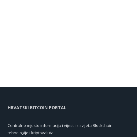
HRVATSKI BITCOIN PORTAL
Centralno mjesto informacija i vijesti iz svijeta Blockchain
tehnologije i kriptovaluta.