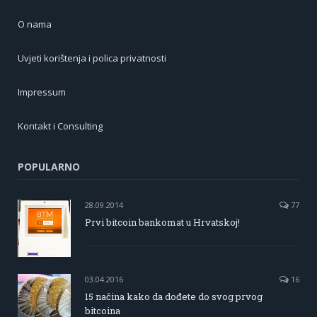
O nama
Uvjeti korištenja i polica privatnosti
Impressum
Kontakt i Consulting
POPULARNO
28.09.2014
77
Prvi bitcoin bankomat u Hrvatskoj!
03.04.2016
16
15 načina kako da dođete do svog prvog
bitcoina