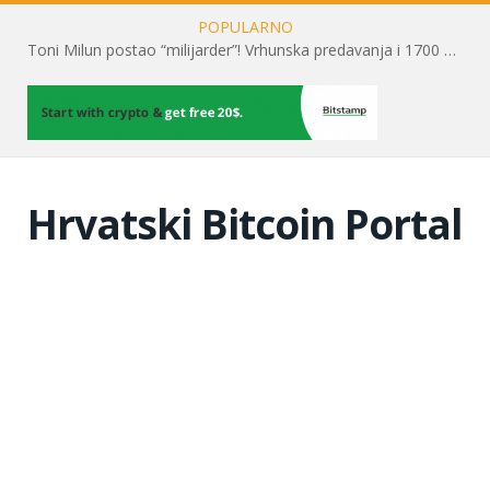
POPULARNO
Toni Milun postao “milijarder”! Vrhunska predavanja i 1700 posjetitelja obilježili su mjesec financijske pismenosti
Hrvatski Bitcoin Portal