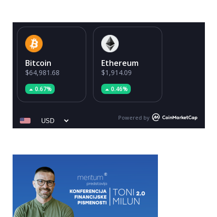
Bitcoin
Ethereum
$64,981.68
$1,914.09
0.67%
0.46%
Powered by