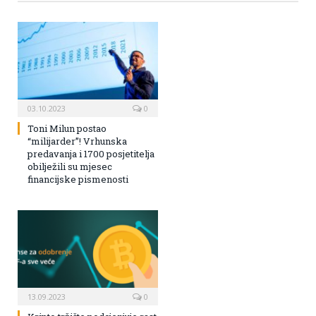
03.10.2023
0
Toni Milun postao
“milijarder”! Vrhunska
predavanja i 1700 posjetitelja
obilježili su mjesec
financijske pismenosti
13.09.2023
0