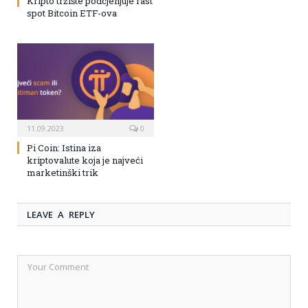
Kripto tržište podcjenjuje rast
spot Bitcoin ETF-ova
11.09.2023
0
Pi Coin: Istina iza
kriptovalute koja je najveći
marketinški trik
LEAVE A REPLY