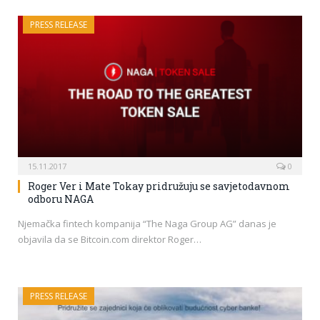
PRESS RELEASE
15.11.2017
0
Roger Ver i Mate Tokay pridružuju se savjetodavnom
odboru NAGA
Njemačka fintech kompanija “The Naga Group AG” danas je
objavila da se Bitcoin.com direktor Roger…
PRESS RELEASE