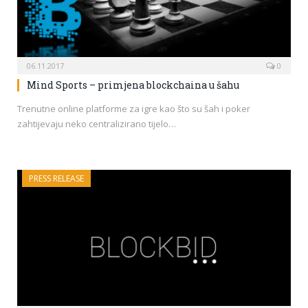
06.11.2017
0
Mind Sports – primjena blockchaina u šahu
Trenutne online platforme za igre kao što su šah i poker
zahtijevaju neko centralizirano tijelo…
PRESS RELEASE