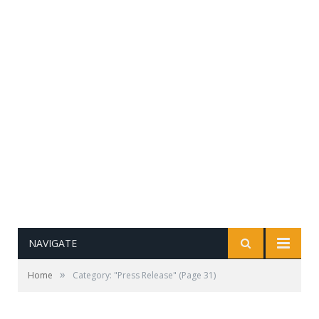
NAVIGATE
»
Home
Category: "Press Release"
(Page 31)