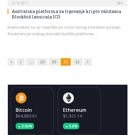
22.10.2017
0
Australska platforma za trgovanje kripto valutama
Blockbid lansirala ICO
Kriptovalute su se raspršile po sceni, mnogi investitori postaju
frustrirani jer trebaju koristiti različite platforme…
Previous
Next
1
…
29
30
31
32
Bitcoin
Ethereum
$64,883.61
$1,921.14
0.86%
0.8%