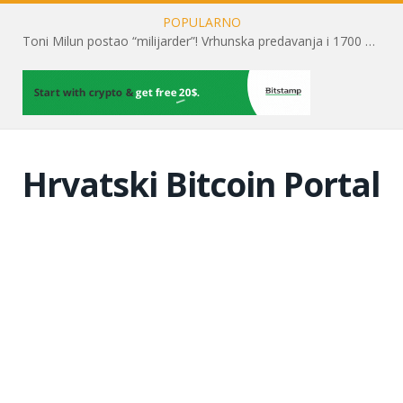
POPULARNO
Toni Milun postao “milijarder”! Vrhunska predavanja i 1700 posjetitelja obilježili su mjesec financijske pismenosti
Hrvatski Bitcoin Portal