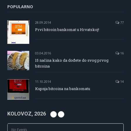
POPULARNO
28.09.2014
77
Prvi bitcoin bankomat u Hrvatskoj!
03.04.2016
16
15 načina kako da dođete do svog prvog
bitcoina
11.10.2014
14
Kupnja bitcoina na bankomatu
KOLOVOZ, 2026
No Events