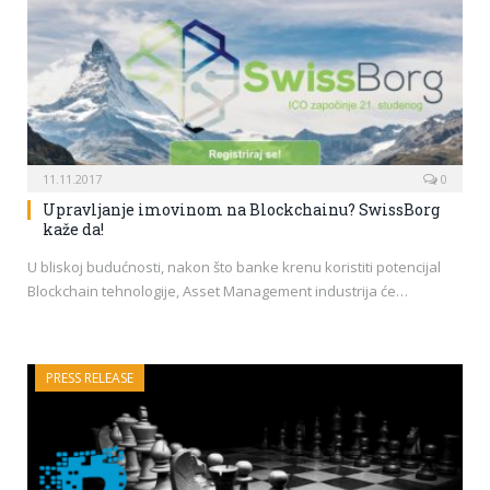
11.11.2017
0
Upravljanje imovinom na Blockchainu? SwissBorg
kaže da!
U bliskoj budućnosti, nakon što banke krenu koristiti potencijal
Blockchain tehnologije, Asset Management industrija će…
PRESS RELEASE