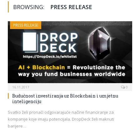
BROWSING:
PRESS RELEASE
PRESS RELEASE
16.11.2017
0
Budućnost investiranja uz Blockchain i umjetnu
inteligenciju
Svatko želi pronaći odgovarajuće načine financiranje za
kompanije koje imaju potencijala. DropDeck želi maknuti
barijere…