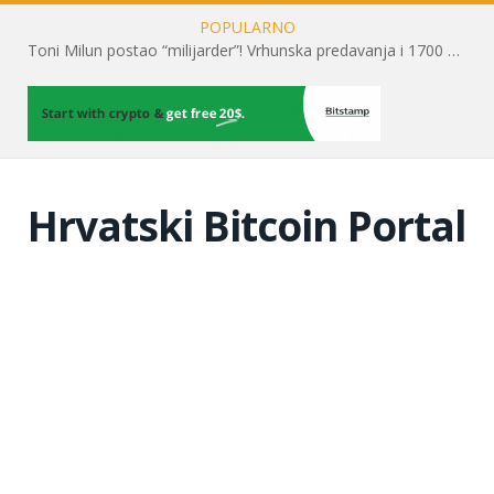
POPULARNO
Toni Milun postao “milijarder”! Vrhunska predavanja i 1700 posjetitelja obilježili su mjesec financijske pismenosti
Hrvatski Bitcoin Portal