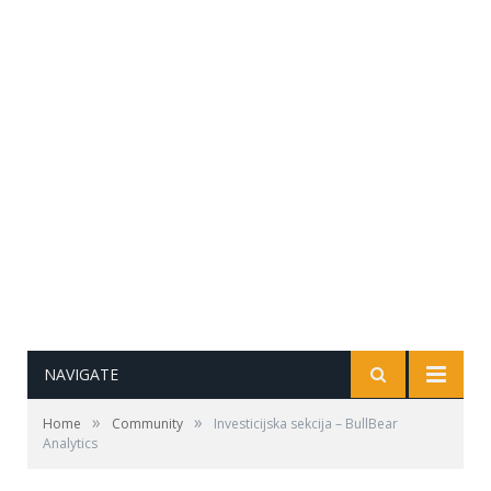
NAVIGATE
»
»
Home
Community
Investicijska sekcija – BullBear
Analytics