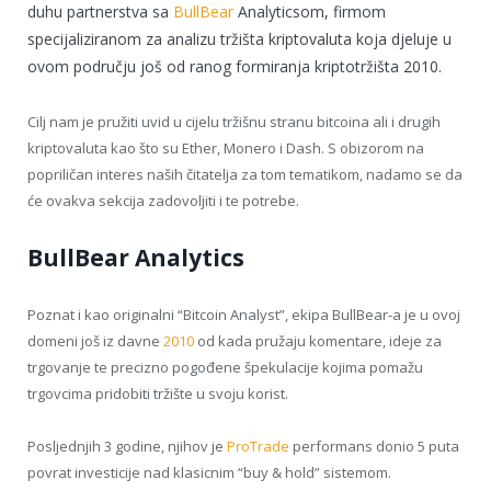
duhu partnerstva sa
BullBear
Analyticsom, firmom
specijaliziranom za analizu tržišta kriptovaluta koja djeluje u
ovom području još od ranog formiranja kriptotržišta 2010.
Cilj nam je pružiti uvid u cijelu tržišnu stranu bitcoina ali i drugih
kriptovaluta kao što su Ether, Monero i Dash. S obizorom na
popriličan interes naših čitatelja za tom tematikom, nadamo se da
će ovakva sekcija zadovoljiti i te potrebe.
BullBear Analytics
Poznat i kao originalni “Bitcoin Analyst”, ekipa BullBear-a je u ovoj
domeni još iz davne
2010
od kada pružaju komentare, ideje za
trgovanje te precizno pogođene špekulacije kojima pomažu
trgovcima pridobiti tržište u svoju korist.
Posljednjih 3 godine, njihov je
ProTrade
performans donio 5 puta
povrat investicije nad klasicnim “buy & hold” sistemom.