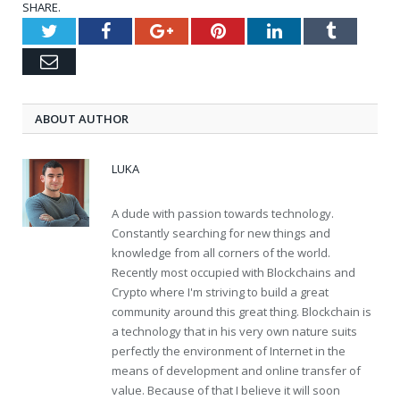
SHARE.
Twitter
Facebook
Google+
Pinterest
LinkedIn
Tumblr
Email
ABOUT AUTHOR
LUKA
A dude with passion towards technology.
Constantly searching for new things and
knowledge from all corners of the world.
Recently most occupied with Blockchains and
Crypto where I'm striving to build a great
community around this great thing. Blockchain is
a technology that in his very own nature suits
perfectly the environment of Internet in the
means of development and online transfer of
value. Because of that I believe it will soon