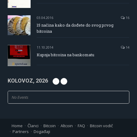
03.04.2016
16
15 načina kako da dođete do svog prvog
bitcoina
11.10.2014
14
Kupnja bitcoina na bankomatu
KOLOVOZ, 2026
No Events
Home
Članci
Bitcoin
Altcoin
FAQ
Bitcoin vodič
Partners
Događaji