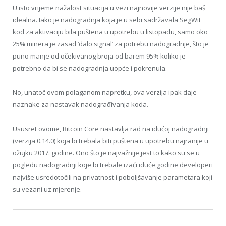
U isto vrijeme nažalost situacija u vezi najnovije verzije nije baš
idealna. Iako je nadogradnja koja je u sebi sadržavala SegWit
kod za aktivaciju bila puštena u upotrebu u listopadu, samo oko
25% minera je zasad ‘dalo signal’ za potrebu nadogradnje, što je
puno manje od očekivanog broja od barem 95% koliko je
potrebno da bi se nadogradnja uopće i pokrenula.
No, unatoč ovom polaganom napretku, ova verzija ipak daje
naznake za nastavak nadograđivanja koda.
Ususret ovome, Bitcoin Core nastavlja rad na idućoj nadogradnji
(verzija 0.14.0) koja bi trebala biti puštena u upotrebu najranije u
ožujku 2017. godine. Ono što je najvažnije jest to kako su se u
pogledu nadogradnji koje bi trebale izaći iduće godine developeri
najviše usredotočili na privatnost i poboljšavanje parametara koji
su vezani uz mjerenje.