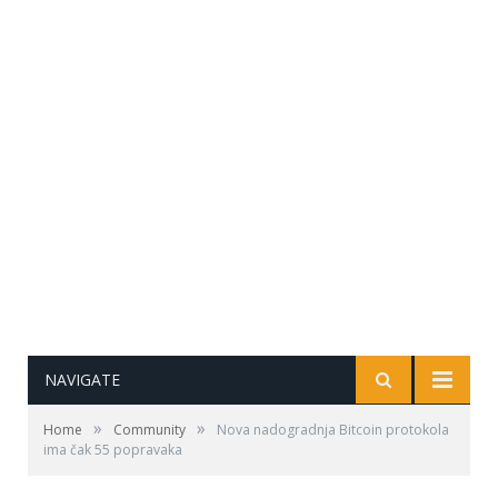
NAVIGATE
»
»
Home
Community
Nova nadogradnja Bitcoin protokola
ima čak 55 popravaka