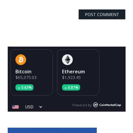
Bitcoin
Ethereum
$65,075.03
$1,923.45
0.63%
0.81%
Powered by