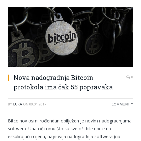
Nova nadogradnja Bitcoin
0
protokola ima čak 55 popravaka
BY
LUKA
ON
09.01.2017
COMMUNITY
Bitcoinov osmi rođendan obilježen je novim nadogradnjama
softwera. Unatoč tomu što su sve oči bile uprte na
eskalirajuću cijenu, najnovija nadogradnja softwera (na