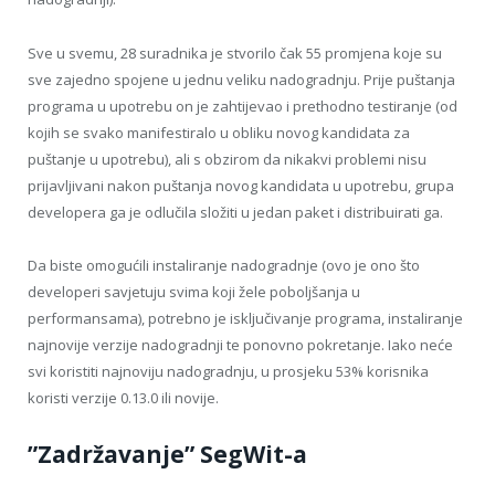
Sve u svemu, 28 suradnika je stvorilo čak 55 promjena koje su
sve zajedno spojene u jednu veliku nadogradnju. Prije puštanja
programa u upotrebu on je zahtijevao i prethodno testiranje (od
kojih se svako manifestiralo u obliku novog kandidata za
puštanje u upotrebu), ali s obzirom da nikakvi problemi nisu
prijavljivani nakon puštanja novog kandidata u upotrebu, grupa
developera ga je odlučila složiti u jedan paket i distribuirati ga.
Da biste omogućili instaliranje nadogradnje (ovo je ono što
developeri savjetuju svima koji žele poboljšanja u
performansama), potrebno je isključivanje programa, instaliranje
najnovije verzije nadogradnji te ponovno pokretanje. Iako neće
svi koristiti najnoviju nadogradnju, u prosjeku 53% korisnika
koristi verzije 0.13.0 ili novije.
”Zadržavanje” SegWit-a