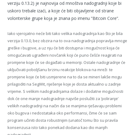
verziju 0.13.2) je najnovija od mnoštva nadogradnji koje bi
uskoro trebale izaći, a koje će biti objavljene od strane
volonterske grupe koja je znana po imenu ”Bitcoin Core”.
Iako vjerojatno neće biti tako velika nadogradnja kao što je bila
verzija 0.13.0, bez obzira na to ova nadogradnja popravlja mnoge
greške i bugove, a uz nju će biti dostupna i mogućnost koja će
omogućavati ugrađeni novčanik koji će puno češće reagirati na
promjene koje će se događati u memoriji. Ostale nadogradnje će
uključivati poboljšanu brzinu reakcije blokova na mreži te
promjene koje će biti usmjerene na to da se mineri lakše mogu
prilagoditi na SegWit, riješenje koje je dosta aktualno u zadnje
vrijeme. S velikim nadogradnjama dolaze i dodatne mogućnosti
dok će one manje nadogradnje najviše poslužiti za ‘poliranje’
velikih nadogradnji na način da se manjima rješavaju problemi
oko bugova i nedostataka oko performansi, čime će se sam
program učiniti dosta robustnijim (unatoč tomu što su pravila
konsenzusa isto tako ponekad dodana kao dio manjih
nadogradnji).