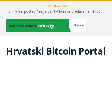
POPULARNO
Toni Milun postao “milijarder”! Vrhunska predavanja i 1700 posjetitelja obilježili su mjesec financijske pismenosti
Hrvatski Bitcoin Portal