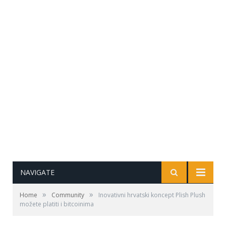
NAVIGATE
»
»
Home
Community
Inovativni hrvatski koncept Plish Plush
možete platiti i bitcoinima