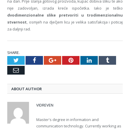
na dan. Prije slanja gotovog proizvoda, kupac dobiva sliku te ako
nije zadovoljan, izrada kreće ispočetka. Iako je teško
dvodimenzionalne slike pretvoriti u trodimenzionalnu
stvarnost
, osmjeh na dječjem licu je velika satisfakcija i poticaj
za daljnji rad.
SHARE.
Twitter
Facebook
Google+
Pinterest
LinkedIn
Tumblr
Email
ABOUT AUTHOR
VIDREVEN
Master's degree in information and
communication technology. Currently working as