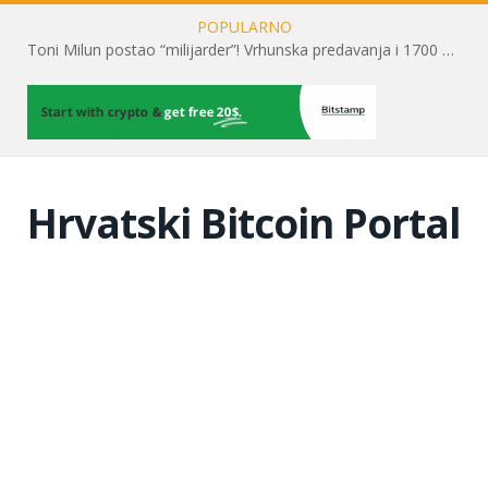
POPULARNO
Toni Milun postao “milijarder”! Vrhunska predavanja i 1700 posjetitelja obilježili su mjesec financijske pismenosti
Hrvatski Bitcoin Portal