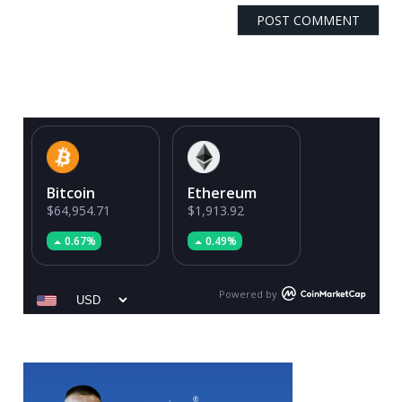
Bitcoin
Ethereum
$64,954.71
$1,913.92
0.67%
0.49%
Powered by