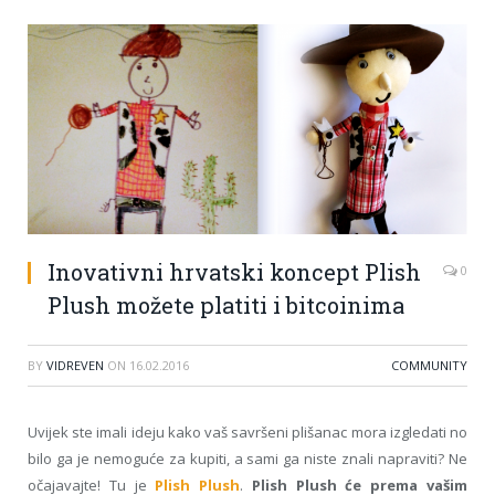
Inovativni hrvatski koncept Plish
0
Plush možete platiti i bitcoinima
BY
VIDREVEN
ON
16.02.2016
COMMUNITY
Uvijek ste imali ideju kako vaš savršeni plišanac mora izgledati no
bilo ga je nemoguće za kupiti, a sami ga niste znali napraviti? Ne
očajavajte! Tu je
Plish Plush
.
Plish Plush će prema vašim