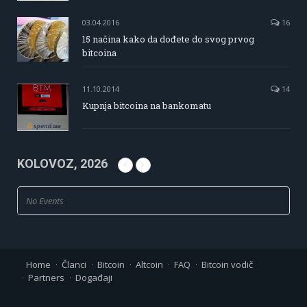
03.04.2016
16
15 načina kako da dođete do svog prvog
bitcoina
11.10.2014
14
Kupnja bitcoina na bankomatu
KOLOVOZ, 2026
No Events
Home
Članci
Bitcoin
Altcoin
FAQ
Bitcoin vodič
Partners
Događaji