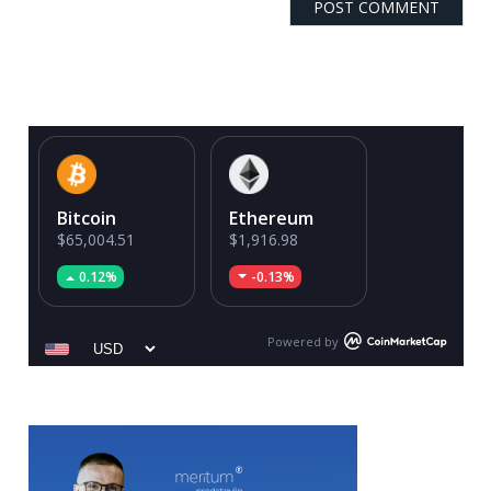
Bitcoin
Ethereum
$65,004.51
$1,916.98
0.12%
-0.13%
Powered by