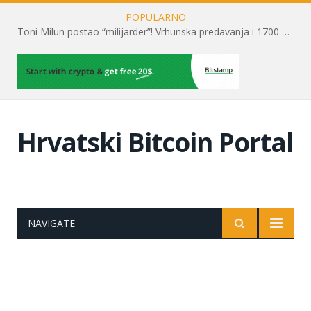
POPULARNO
Toni Milun postao “milijarder”! Vrhunska predavanja i 1700 posjetitelja obilježili su mjesec financijske pismenosti
Hrvatski Bitcoin Portal
NAVIGATE