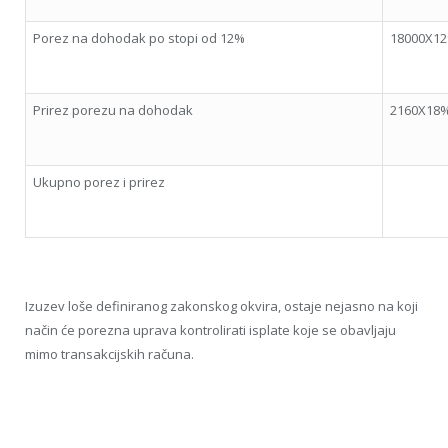
Porez na dohodak po stopi od 12%
18000X1
Prirez porezu na dohodak
2160X18
Ukupno porez i prirez
Izuzev loše definiranog zakonskog okvira, ostaje nejasno na koji
način će porezna uprava kontrolirati isplate koje se obavljaju
mimo transakcijskih računa.