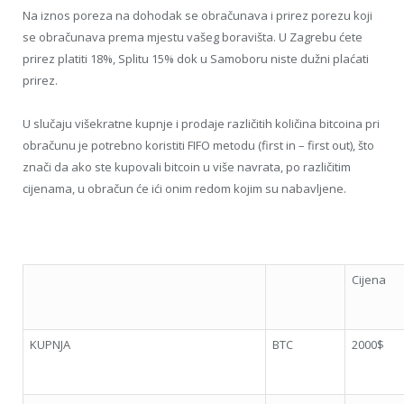
Na iznos poreza na dohodak se obračunava i prirez porezu koji
se obračunava prema mjestu vašeg boravišta. U Zagrebu ćete
prirez platiti 18%, Splitu 15% dok u Samoboru niste dužni plaćati
prirez.
U slučaju višekratne kupnje i prodaje različitih količina bitcoina pri
obračunu je potrebno koristiti FIFO metodu (first in – first out), što
znači da ako ste kupovali bitcoin u više navrata, po različitim
cijenama, u obračun će ići onim redom kojim su nabavljene.
Cijena
KUPNJA
BTC
2000$