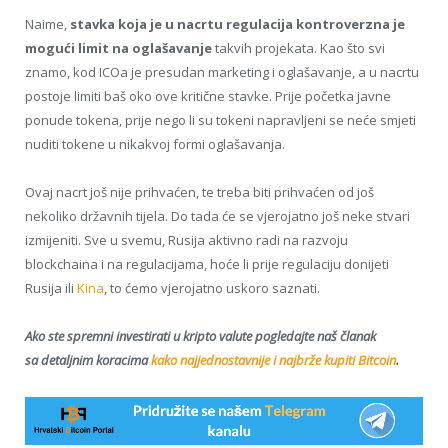
Naime,
stavka koja je u nacrtu regulacija kontroverzna je
mogući limit na oglašavanje
takvih projekata. Kao što svi
znamo, kod ICOa je presudan marketing i oglašavanje, a u nacrtu
postoje limiti baš oko ove kritične stavke. Prije početka javne
ponude tokena, prije nego li su tokeni napravljeni se neće smjeti
nuditi tokene u nikakvoj formi oglašavanja.
Ovaj nacrt još nije prihvaćen, te treba biti prihvaćen od još
nekoliko državnih tijela. Do tada će se vjerojatno još neke stvari
izmijeniti. Sve u svemu, Rusija aktivno radi na razvoju
blockchaina i na regulacijama, hoće li prije regulaciju donijeti
Rusija ili
Kina
, to ćemo vjerojatno uskoro saznati.
Ako ste spremni investirati u kripto valute pogledajte naš članak
sa detaljnim koracima
kako najjednostavnije i najbrže kupiti Bitcoin
.