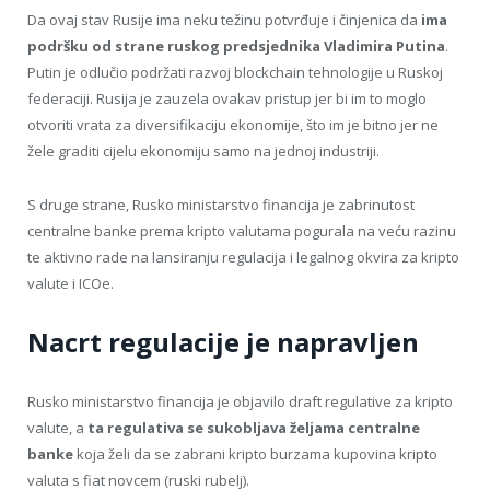
Da ovaj stav Rusije ima neku težinu potvrđuje i činjenica da
ima
podršku od strane ruskog predsjednika Vladimira Putina
.
Putin je odlučio podržati razvoj blockchain tehnologije u Ruskoj
federaciji. Rusija je zauzela ovakav pristup jer bi im to moglo
otvoriti vrata za diversifikaciju ekonomije, što im je bitno jer ne
žele graditi cijelu ekonomiju samo na jednoj industriji.
S druge strane, Rusko ministarstvo financija je zabrinutost
centralne banke prema kripto valutama pogurala na veću razinu
te aktivno rade na lansiranju regulacija i legalnog okvira za kripto
valute i ICOe.
Nacrt regulacije je napravljen
Rusko ministarstvo financija je objavilo draft regulative za kripto
valute, a
ta regulativa se sukobljava željama centralne
banke
koja želi da se zabrani kripto burzama kupovina kripto
valuta s fiat novcem (ruski rubelj).