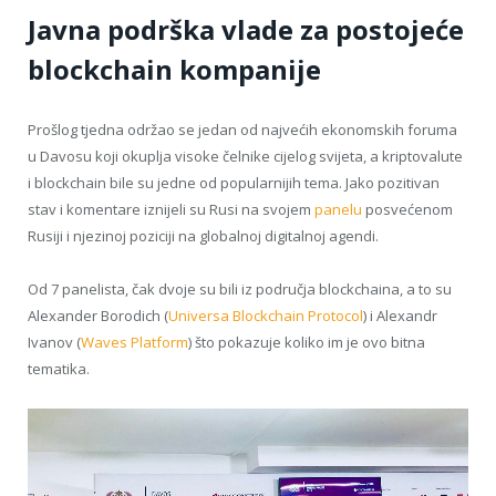
Javna podrška vlade za postojeće
blockchain kompanije
Prošlog tjedna održao se jedan od najvećih ekonomskih foruma
u Davosu koji okuplja visoke čelnike cijelog svijeta, a kriptovalute
i blockchain bile su jedne od popularnijih tema. Jako pozitivan
stav i komentare iznijeli su Rusi na svojem
panelu
posvećenom
Rusiji i njezinoj poziciji na globalnoj digitalnoj agendi.
Od 7 panelista, čak dvoje su bili iz područja blockchaina, a to su
Alexander Borodich (
Universa Blockchain Protocol
) i Alexandr
Ivanov (
Waves Platform
) što pokazuje koliko im je ovo bitna
tematika.