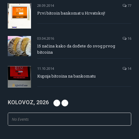
28.09.2014
77
Prvi bitcoin bankomat u Hrvatskoj!
03.04.2016
16
15 načina kako da dođete do svog prvog
bitcoina
11.10.2014
14
Kupnja bitcoina na bankomatu
KOLOVOZ, 2026
No Events