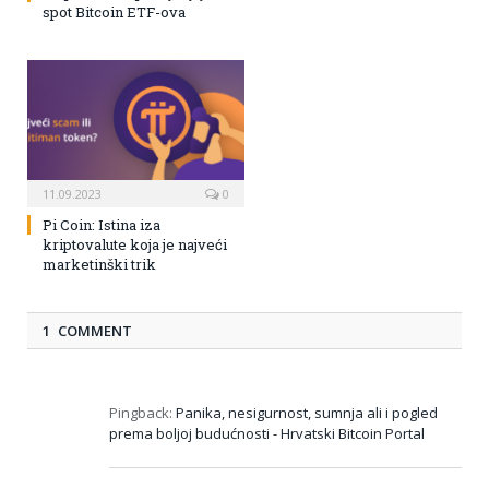
spot Bitcoin ETF-ova
11.09.2023
0
Pi Coin: Istina iza
kriptovalute koja je najveći
marketinški trik
1 COMMENT
Pingback:
Panika, nesigurnost, sumnja ali i pogled
prema boljoj budućnosti - Hrvatski Bitcoin Portal