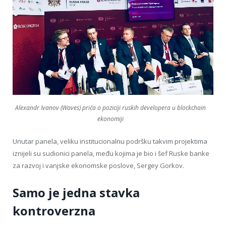
Alexandr Ivanov (Waves) priča o poziciji ruskih developera u blockchain
ekonomiji
Unutar panela, veliku institucionalnu podršku takvim projektima
iznijeli su sudionici panela, među kojima je bio i šef Ruske banke
za razvoj i vanjske ekonomske poslove, Sergey Gorkov.
Samo je jedna stavka
kontroverzna