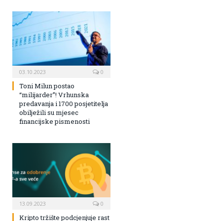
03.10.2023
0
Toni Milun postao
“milijarder”! Vrhunska
predavanja i 1700 posjetitelja
obilježili su mjesec
financijske pismenosti
13.09.2023
0
Kripto tržište podcjenjuje rast