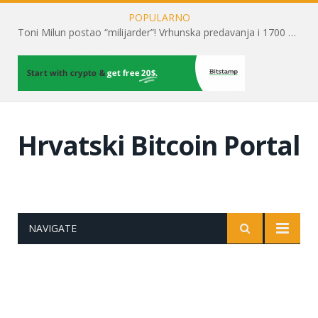
POPULARNO
Toni Milun postao “milijarder”! Vrhunska predavanja i 1700 posjetitelja obilježili su mjesec financijske pismenosti
Hrvatski Bitcoin Portal
NAVIGATE