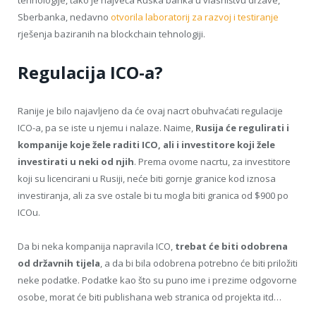
tehnologije, tako je najveća Ruska banka u vlasništvu države,
Sberbanka, nedavno
otvorila laboratorij za razvoj i testiranje
rješenja baziranih na blockchain tehnologiji.
Regulacija ICO-a?
Ranije je bilo najavljeno da će ovaj nacrt obuhvaćati regulacije
ICO-a, pa se iste u njemu i nalaze. Naime,
Rusija će regulirati i
kompanije koje žele raditi ICO, ali i investitore koji žele
investirati u neki od njih
. Prema ovome nacrtu, za investitore
koji su licencirani u Rusiji, neće biti gornje granice kod iznosa
investiranja, ali za sve ostale bi tu mogla biti granica od $900 po
ICOu.
Da bi neka kompanija napravila ICO,
trebat će biti odobrena
od državnih tijela
, a da bi bila odobrena potrebno će biti priložiti
neke podatke. Podatke kao što su puno ime i prezime odgovorne
osobe, morat će biti publishana web stranica od projekta itd…