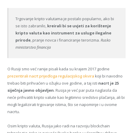
Trgovanje kripto valutama je postalo popularno, ako bi
se isto zabranilo,
kreirali bi se uvjeti za korištenje
kripto valuta kao instrument za usluge ilegalne
prirode
, pranje novca i financiranje terorizma.
Rusko
ministarstvo financija
O Rusiji smo već ranije pisali kada su krajem 2017 godine
prezentirali nacrt prijedloga regulacijskog okvira
koji bi navodno
trebao biti prihvaćen u ožujku ove godine, a taj isti
nacrt je 25
siječnja javno objavljen
. Rusija je već par puta naglasila da
neće prihvatiti kripto valute kao legitimno sredstvo plačanja, ali bi
mogli legalizirati trgovanje istima, što se napominje i u ovome
nacrtu.
Osim kripto valuta, Rusija jako radi na razvoju blockchain