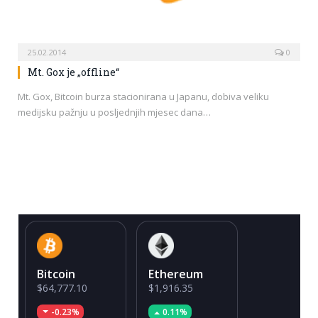
25.02.2014
0
Mt. Gox je „offline“
Mt. Gox, Bitcoin burza stacionirana u Japanu, dobiva veliku
medijsku pažnju u posljednjih mjesec dana…
Bitcoin
Ethereum
$64,777.10
$1,916.35
-0.23%
0.11%