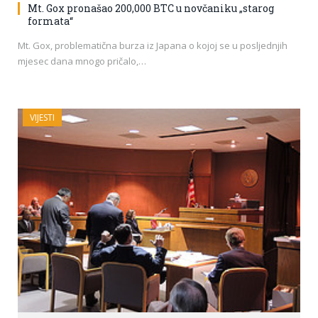
Mt. Gox pronašao 200,000 BTC u novčaniku „starog
formata“
Mt. Gox, problematična burza iz Japana o kojoj se u posljednjih
mjesec dana mnogo pričalo,…
VIJESTI