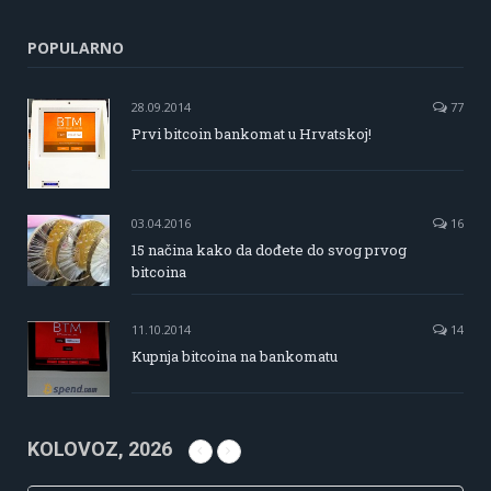
POPULARNO
28.09.2014
77
Prvi bitcoin bankomat u Hrvatskoj!
03.04.2016
16
15 načina kako da dođete do svog prvog
bitcoina
11.10.2014
14
Kupnja bitcoina na bankomatu
KOLOVOZ, 2026