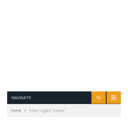
NAVIGATE
»
Home
Posts Tagged "mtgox"