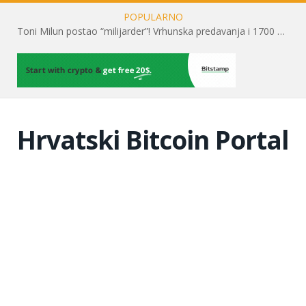
POPULARNO
Toni Milun postao “milijarder”! Vrhunska predavanja i 1700 posjetitelja obilježili su mjesec financijske pismenosti
Hrvatski Bitcoin Portal