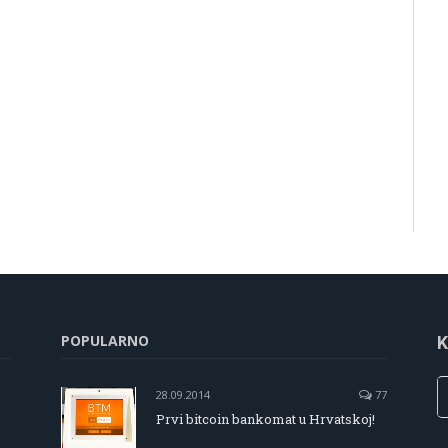
POPULARNO
K
28.09.2014
77
Prvi bitcoin bankomat u Hrvatskoj!