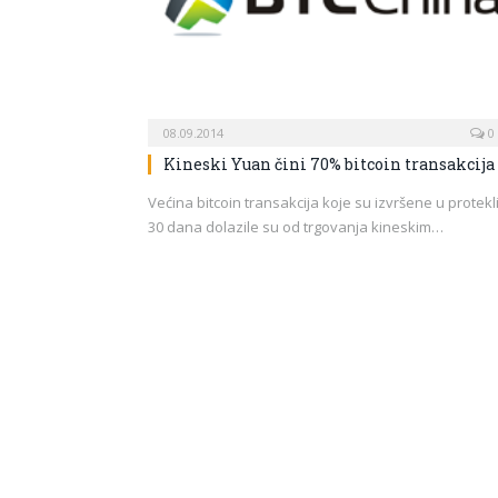
08.09.2014
0
Kineski Yuan čini 70% bitcoin transakcija
Većina bitcoin transakcija koje su izvršene u protekl
30 dana dolazile su od trgovanja kineskim…