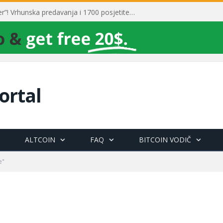
Toni Milun postao “milijarder”! Vrhunska predavanja i 1700 posjetitelja obilježili su mjesec financijske pismenosti
ortal
ALTCOIN
FAQ
BITCOIN VODIČ
e"