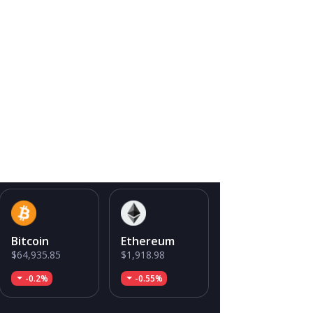
Bitcoin
Ethereum
$64,935.85
$1,918.98
-0.2%
-0.55%