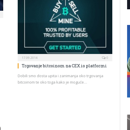
17.09.2014
0
Trgovanje bitcoinom na CEX.io platformi
Dobili smo dosta upita i zanimanja oko trgovanja
bitcoinom te oko toga kako je moguće…