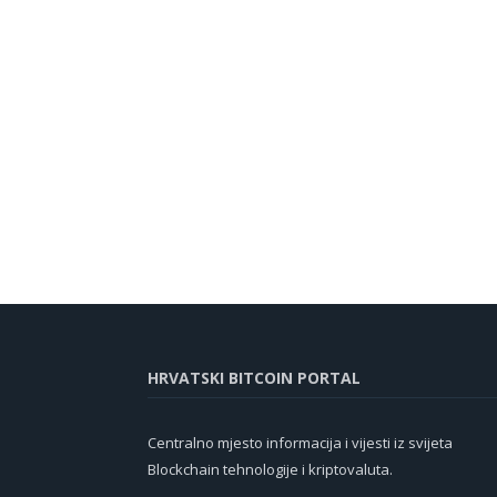
HRVATSKI BITCOIN PORTAL
Centralno mjesto informacija i vijesti iz svijeta
Blockchain tehnologije i kriptovaluta.