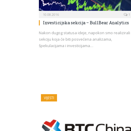
10.08.2016
1
Investicijska sekcija – BullBear Analytics
Nakon dugog statusa ideje, napokon smo realizirali
sekciju koja će biti posvećena analizama,
špekulacijama i investicijama…
VIJESTI