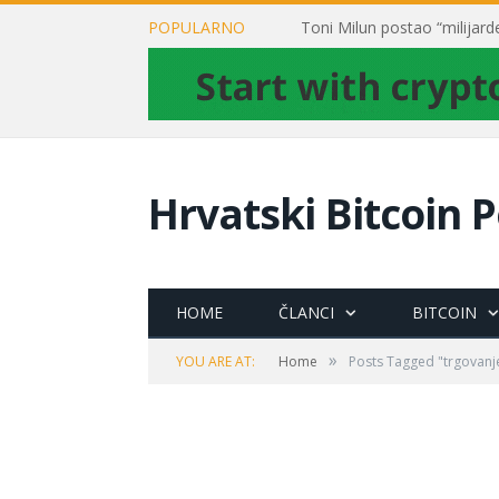
POPULARNO
Hrvatski Bitcoin P
HOME
ČLANCI
BITCOIN
»
YOU ARE AT:
Home
Posts Tagged "trgovanj