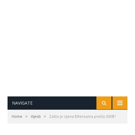
NAVIGATE
»
»
Home
Vijesti
Zašto je cijena Ethereuma prešla 300$?