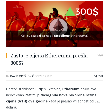
Zašto je cijena Ethereuma prešla
0
300$?
BY
DAVID OREŠKOVIĆ
ON
27.07.2020
VIJESTI
Unatoč stabilnosti u cijeni Bitcoina,
Ethereum
doživljava
neočekivani rast te je
dosegnuo nove rekordne razine
cijene (ATH) ove godine
kada je prešao vrijednost od 320
dolara.