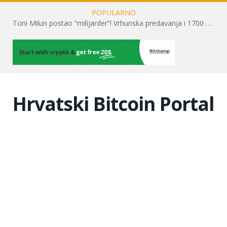
POPULARNO
Toni Milun postao “milijarder”! Vrhunska predavanja i 1700 posjetitelja obilježili su mjesec financijske pismenosti
Hrvatski Bitcoin Portal