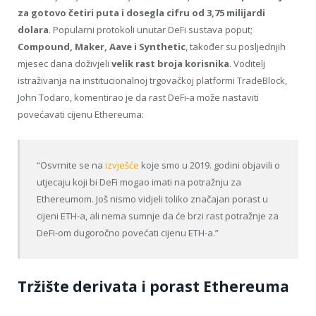
za gotovo četiri puta i dosegla cifru od 3,75 milijardi
dolara
. Popularni protokoli unutar DeFi sustava poput;
Compound, Maker, Aave i Synthetic
, također su posljednjih
mjesec dana doživjeli
velik rast broja korisnika
. Voditelj
istraživanja na institucionalnoj trgovačkoj platformi TradeBlock,
John Todaro, komentirao je da rast DeFi-a može nastaviti
povećavati cijenu Ethereuma:
“Osvrnite se na
izvješće
koje smo u 2019. godini objavili o
utjecaju koji bi DeFi mogao imati na potražnju za
Ethereumom. Još nismo vidjeli toliko značajan porast u
cijeni ETH-a, ali nema sumnje da će brzi rast potražnje za
DeFi-om dugoročno povećati cijenu ETH-a.”
Tržište derivata i porast Ethereuma