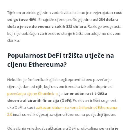
Tijekom proteklog tjedna vodeći altcoin imao je nevjerojatan
rast
od gotovo 40%
. S najniže cijene prošlog tjedna
od 234 dolara
došao je sve do veoma visokih 325 dolara
. Razloge ovog rasta
koji nije uobičajen za trenutno stanje tržišta obrađujemo u ovom
članku.
Popularnost DeFi tržišta utječe na
cijenu Ethereuma?
Nekoliko je čimbenika koji bi mogli opravdati ovo povećanje
cijene. Jedan od njih, koji u ovom trenutku također doprinosi
povećanju cijene Chainlink-a
, je
iznenadan rast tržišta
decentraliziranih financija (DeFi)
. Pozitivan tržišni segment
oko DeFi-a kao i
zakazan datum za konačni testnet Ethereuma
2.0
imali su velik utjecaj na cijenu Ethereuma posljednji tjedan.
Od svibnja vrijednost zaključana u DeFi protokolima
porasla je