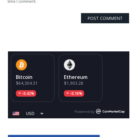
time I comment.
Bitcoin
Ethereum
$64,304.31
$1,903.28
-0.42%
-0.16%
Powered by