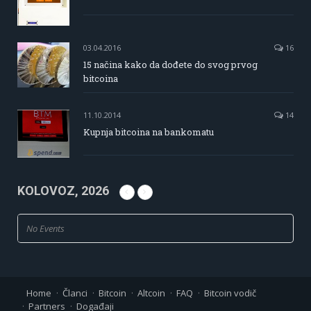
03.04.2016
16
15 načina kako da dođete do svog prvog
bitcoina
11.10.2014
14
Kupnja bitcoina na bankomatu
KOLOVOZ, 2026
No Events
Home
Članci
Bitcoin
Altcoin
FAQ
Bitcoin vodič
Partners
Događaji