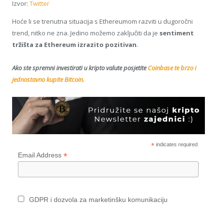
Izvor:
Twitter
Hoće li se trenutna situacija s Ethereumom razviti u dugoročni
trend, nitko ne zna. Jedino možemo zaključiti da je
sentiment
tržišta za Ethereum izrazito pozitivan
.
Ako ste spremni investirati u kripto valute posjetite
Coinbase te brzo i
jednostavno kupite Bitcoin.
*
indicates required
*
Email Address
GDPR i dozvola za marketinšku komunikaciju