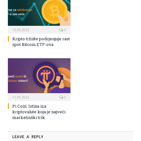
13.09.2023
0
Kripto tržište podcjenjuje rast
spot Bitcoin ETF-ova
11.09.2023
0
Pi Coin: Istina iza
kriptovalute koja je najveći
marketinški trik
LEAVE A REPLY