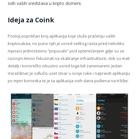
svih vaših sredstava u kripto domeni.
Ideja za Coink
Postoji popriličan broj aplikacija koje služe praćenju vaših
kriptovaluta, no puno njih je usred velikog rasta pred nekoliko
mjeseci jednostavno “popucalo” pod opterećenjem gdje su se
razvojni timovi fokusirali na skaliranje infrastrukture, dok su mali
detalji i korisničko iskustvo usred toga bili zanemareni. Jedan
Varaždinac je odlučio uzet stvar u svoje ruke i napraviti aplikaciju
po mjeri korisnika te je ta aplikacija ovih dana puštena na tržište.