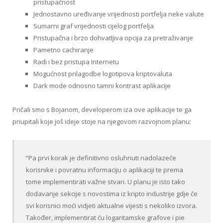
pristupačnost
Jednostavno uređivanje vrijednosti portfelja neke valute
Sumarni graf vrijednosti cijelog portfelja
Pristupačna i brzo dohvatljiva opcija za pretraživanje
Pametno cachiranje
Radi i bez pristupa Internetu
Mogućnost prilagodbe logotipova kriptovaluta
Dark mode odnosno tamni kontrast aplikacije
Pričali smo s Bojanom, developerom iza ove aplikacije te ga
priupitali koje još ideje stoje na njegovom razvojnom planu:
“Pa prvi korak je definitivno osluhnuti nadolazeće
korisnike i povratnu informaciju o aplikaciji te prema
tome implementirati važne stvari. U planu je isto tako
dodavanje sekcije s novostima iz kripto industrije gdje će
svi korisnici moći vidjeti aktualne vijesti s nekoliko izvora.
Također, implementirat ću logaritamske grafove i pie