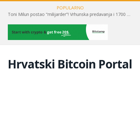
POPULARNO
Toni Milun postao “milijarder”! Vrhunska predavanja i 1700 posjetitelja obilježili su mjesec financijske pismenosti
Hrvatski Bitcoin Portal