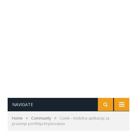
NAVIGATE
»
»
Home
Community
Coink – mobilna aplikacija za
praćenje portfelja kriptovaluta