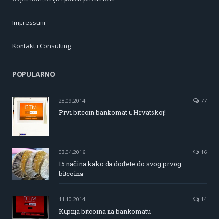
Impressum
Kontakt i Consulting
POPULARNO
28.09.2014
77
Prvi bitcoin bankomat u Hrvatskoj!
03.04.2016
16
15 načina kako da dođete do svog prvog
bitcoina
11.10.2014
14
Kupnja bitcoina na bankomatu