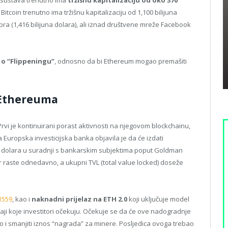
coin trenutno ima tržišnu kapitalizaciju od 1,100 bilijuna
ebra (1,416 bilijuna dolara), ali iznad društvene mreže Facebook
 o “Flippeningu”
, odnosno da bi Ethereum mogao premašiti
 Ethereuma
 Prvi je kontinuirani porast aktivnosti na njegovom blockchainu,
na Europska investicijska banka objavila je da će izdati
un dolara u suradnji s bankarskim subjektima poput Goldman
r raste odnedavno, a ukupni TVL (total value locked) doseže
-1559
, kao i
naknadni prijelaz na ETH 2.0
koji uključuje model
i koje investitori očekuju. Očekuje se da će ove nadogradnje
 i smanjiti iznos “nagrada” za minere. Posljedica ovoga trebao