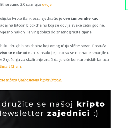
 o Ethereumu 2.0 saznajte
ovdje
.
ijske tvrtke Bankless, izjednačio je
ove čimbenike kao
gađaj na Bitcoin blockchainu koji se odvija svake četiri godine.
vijesno nakon Halving dolazi do znatnog rasta cijene.
iku drugih blockchaina koji omogućuju slične stvari. Rastuća
 visoke naknade
za transakcije, iako su se naknade smanjile u
r 2 rješenja za skaliranje znači da je više konkurentskih lanaca
 Smart Chain
.
se te brzo i jednostavno kupite Bitcoin.