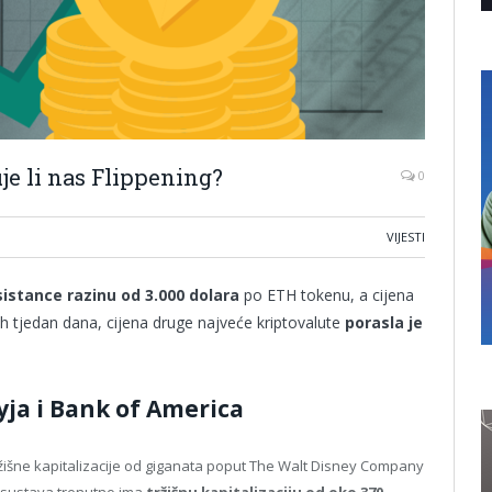
je li nas Flippening?
0
VIJESTI
sistance razinu od 3.000 dolara
po ETH tokenu, a cijena
ih tjedan dana, cijena druge najveće kriptovalute
porasla je
yja i Bank of America
žišne kapitalizacije od giganata poput The Walt Disney Company
kosustava trenutno ima
tržišnu kapitalizaciju od oko 370