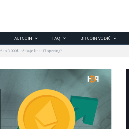
ALTCOIN
FAQ
BITCOIN VODIČ
šao 3.000$, očekuje li nas Flippening?