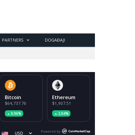
PARTNERS
DOGAĐAJI
Bitcoin
Ethereum
$64,737.76
$1,907.51
0.96%
2.04%
Powered by