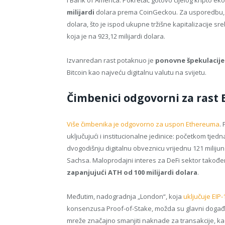
milijardi
dolara prema CoinGeckou. Za usporedbu, Bit
dolara, što je ispod ukupne tržišne kapitalizacije sr
koja je na 923,12 milijardi dolara.
Izvanredan rast potaknuo je
ponovne špekulacije
Bitcoin kao najveću digitalnu valutu na svijetu.
Čimbenici odgovorni za rast
Više čimbenika je odgovorno za uspon Ethereuma
.
uključujući i institucionalne jedinice: početkom tjed
dvogodišnju digitalnu obveznicu vrijednu 121 milij
Sachsa. Maloprodajni interes za DeFi sektor takođe
zapanjujući ATH od 100 milijardi dolara
.
Međutim, nadogradnja „London“, koja
uključuje EIP
konsenzusa Proof-of-Stake, možda su glavni događaj
mreže značajno smanjiti naknade za transakcije, kao