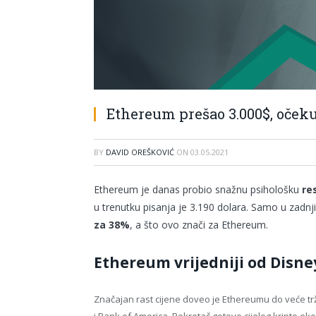
Ethereum prešao 3.000$, očeku
BY
DAVID OREŠKOVIĆ
ON
03.05.2021
Ethereum je danas probio snažnu psihološku
re
u trenutku pisanja je 3.190 dolara. Samo u zadnj
za 38%
, a što ovo znači za Ethereum.
Ethereum vrijedniji od Disne
Značajan rast cijene doveo je Ethereumu do veće tr
i Bank of America. Pokretač gotovo cijelog kripto e