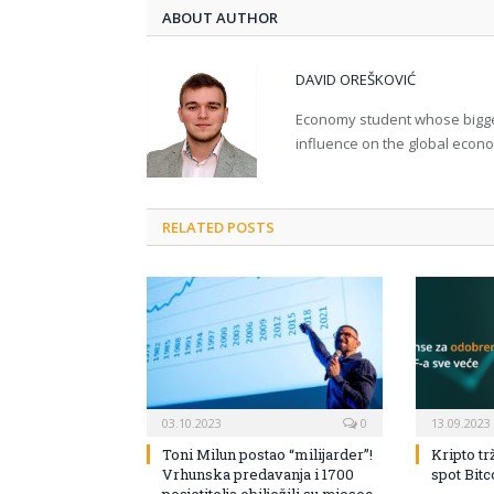
ABOUT AUTHOR
DAVID OREŠKOVIĆ
Economy student whose bigges
influence on the global econ
RELATED POSTS
03.10.2023
0
13.09.2023
Toni Milun postao “milijarder”!
Kripto tr
Vrhunska predavanja i 1700
spot Bit
posjetitelja obilježili su mjesec