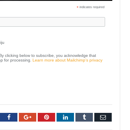
*
indicates required
iju
y clicking below to subscribe, you acknowledge that
mp for processing.
Learn more about Mailchimp’s privacy
tter
Facebook
Google+
Pinterest
LinkedIn
Tumblr
Email