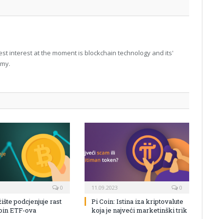
t interest at the moment is blockchain technology and its'
omy.
0
11.09.2023
0
žište podcjenjuje rast
Pi Coin: Istina iza kriptovalute
coin ETF-ova
koja je najveći marketinški trik