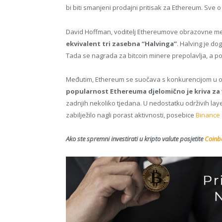
bi biti smanjeni prodajni pritisak za Ethereum. Sve
David Hoffman, voditelj Ethereumove obrazovne med
ekvivalent tri zasebna “Halvinga”
. Halving je do
Tada se nagrada za bitcoin minere prepolavlja, a po
Međutim, Ethereum se suočava s konkurencijom u obl
popularnost Ethereuma djelomično je kriva za
zadnjih nekoliko tjedana. U nedostatku održivih laye
zabilježilo nagli porast aktivnosti, posebice
Binance
Ako ste spremni investirati u kripto valute posjetite
Coinba