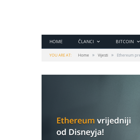
HOME
ČLANCI
BITCOIN
»
»
YOU ARE AT:
Home
Vijesti
Ethereum pre