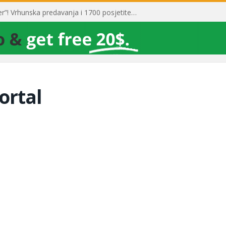
Toni Milun postao “milijarder”! Vrhunska predavanja i 1700 posjetitelja obilježili su mjesec financijske pismenosti
ortal