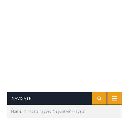
NAVIGATE
»
Home
Posts Tagged "regulativa"
(Page 2)