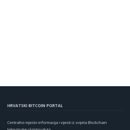
HRVATSKI BITCOIN PORTAL
Centralno mjesto informacija i vijesti iz svijeta Blockchain
tehnologije i kriptovaluta.