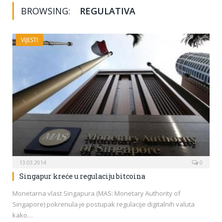
BROWSING:
REGULATIVA
VIJESTI
13.03.2014
0
Singapur kreće u regulaciju bitcoina
Monetarna vlast Singapura (MAS: Monetary Authority of
Singapore) pokrenula je postupak regulacije digitalnih valuta
kako…