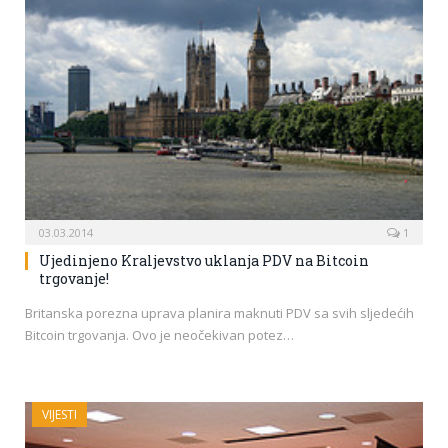
03.03.2014
1
Ujedinjeno Kraljevstvo uklanja PDV na Bitcoin
trgovanje!
Britanska porezna uprava planira maknuti PDV sa svih sljedećih
Bitcoin trgovanja. Ovo je neočekivan potez…
VIJESTI