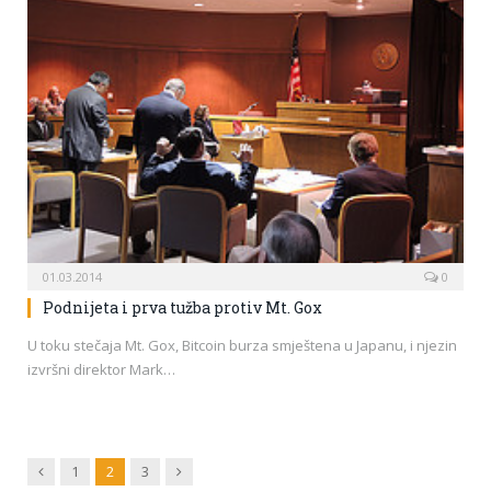
01.03.2014
0
Podnijeta i prva tužba protiv Mt. Gox
U toku stečaja Mt. Gox, Bitcoin burza smještena u Japanu, i njezin
izvršni direktor Mark…
Previous
Next
1
2
3