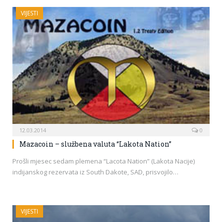
VIJESTI
12.03.2014
0
Mazacoin – službena valuta “Lakota Nation”
Prošli mjesec sedam plemena “Lacota Nation” (Lakota Nacije)
indijanskog rezervata iz South Dakote, SAD, prisvojilo…
VIJESTI