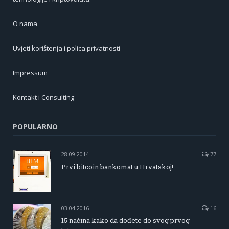
O nama
Uvjeti korištenja i polica privatnosti
Impressum
Kontakt i Consulting
POPULARNO
28.09.2014
77
Prvi bitcoin bankomat u Hrvatskoj!
03.04.2016
16
15 načina kako da dođete do svog prvog