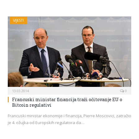
VIJESTI
13.03.2014
0
Francuski ministar financija traži očitovanje EU o
Bitcoin regulativi
Francuski ministar ekonomije i financija, Pierre Moscovici, zatražio
je 4. ožujka od Europskih regulatora da…