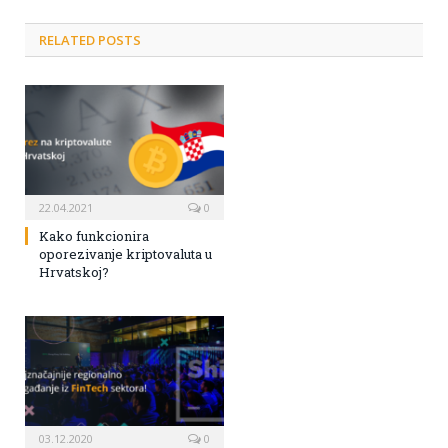
RELATED POSTS
22.04.2021
0
Kako funkcionira
oporezivanje kriptovaluta u
Hrvatskoj?
03.12.2020
0