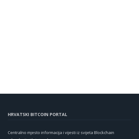
HRVATSKI BITCOIN PORTAL
Centralno mjesto informacija i vijesti iz svijeta Blockchain