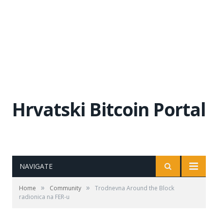
Hrvatski Bitcoin Portal
NAVIGATE
»
»
Home
Community
Trodnevna Around the Block
radionica na FER-u