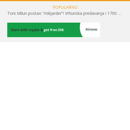
POPULARNO
Toni Milun postao “milijarder”! Vrhunska predavanja i 1700 posjetitelja obilježili su mjesec financijske pismenosti