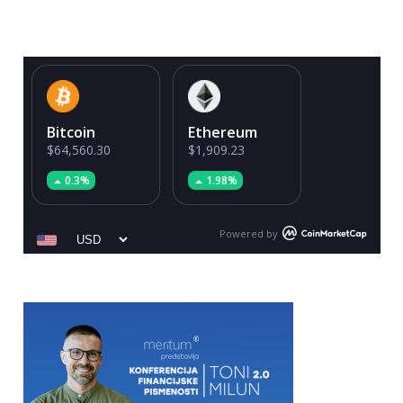
Bitcoin
Ethereum
$64,560.30
$1,909.23
0.3%
1.98%
Powered by