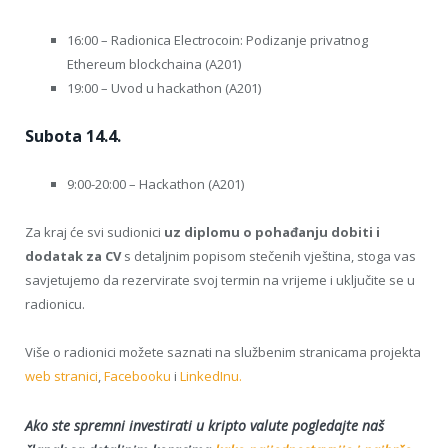
16:00 – Radionica Electrocoin: Podizanje privatnog
Ethereum blockchaina (A201)
19:00 – Uvod u hackathon (A201)
Subota 14.4.
9:00-20:00 – Hackathon (A201)
Za kraj će svi sudionici
uz diplomu o pohađanju dobiti i
dodatak za CV
s detaljnim popisom stečenih vještina, stoga vas
savjetujemo da rezervirate svoj termin na vrijeme i uključite se u
radionicu.
Više o radionici možete saznati na službenim stranicama projekta
web stranici
,
Facebooku
i
LinkedInu.
Ako ste spremni investirati u kripto valute pogledajte naš