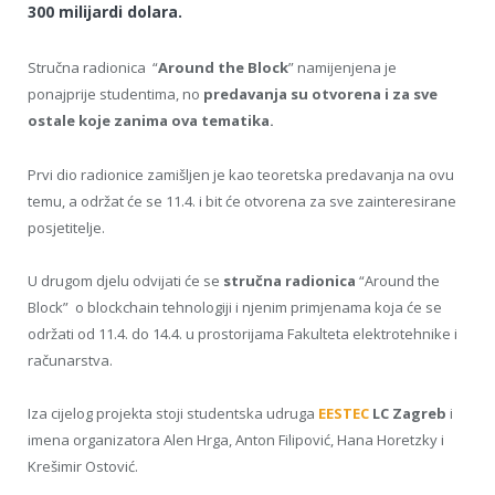
300 milijardi dolara.
Stručna radionica “
Around the Block
” namijenjena je
ponajprije studentima, no
predavanja su otvorena i za sve
ostale koje zanima ova tematika.
Prvi dio radionice zamišljen je kao teoretska predavanja na ovu
temu, a održat će se 11.4. i bit će otvorena za sve zainteresirane
posjetitelje.
U drugom djelu odvijati će se
stručna radionica
“Around the
Block” o blockchain tehnologiji i njenim primjenama koja će se
održati od 11.4. do 14.4. u prostorijama Fakulteta elektrotehnike i
računarstva.
Iza cijelog projekta stoji studentska udruga
EESTEC
LC Zagreb
i
imena organizatora Alen Hrga, Anton Filipović, Hana Horetzky i
Krešimir Ostović.