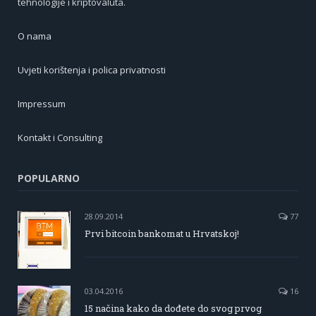
tehnologije i kriptovaluta.
O nama
Uvjeti korištenja i polica privatnosti
Impressum
Kontakt i Consulting
POPULARNO
28.09.2014
77
Prvi bitcoin bankomat u Hrvatskoj!
03.04.2016
16
15 načina kako da dođete do svog prvog