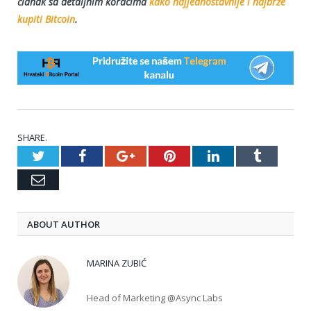
članak sa detaljnim koracima
kako najjednostavnije i najbrže
kupiti Bitcoin
.
SHARE.
Twitter
Facebook
Google+
Pinterest
LinkedIn
Tumblr
Email
ABOUT AUTHOR
MARINA ZUBIĆ
Head of Marketing @Async Labs