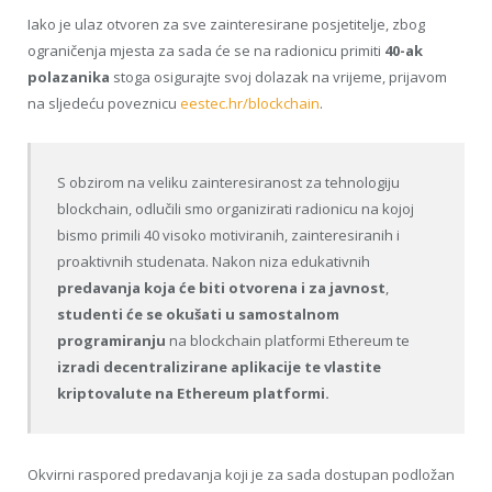
Iako je ulaz otvoren za sve zainteresirane posjetitelje, zbog
ograničenja mjesta za sada će se na radionicu primiti
40-ak
polazanika
stoga osigurajte svoj dolazak na vrijeme, prijavom
na sljedeću poveznicu
eestec.hr/blockchain
.
S obzirom na veliku zainteresiranost za tehnologiju
blockchain, odlučili smo organizirati radionicu na kojoj
bismo primili 40 visoko motiviranih, zainteresiranih i
proaktivnih studenata. Nakon niza edukativnih
predavanja koja će biti otvorena i za javnost
,
studenti će se okušati u samostalnom
programiranju
na blockchain platformi Ethereum te
izradi decentralizirane aplikacije te vlastite
kriptovalute na Ethereum platformi.
Okvirni raspored predavanja koji je za sada dostupan podložan