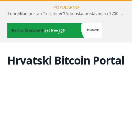
POPULARNO
Toni Milun postao “milijarder”! Vrhunska predavanja i 1700 posjetitelja obilježili su mjesec financijske pismenosti
Hrvatski Bitcoin Portal