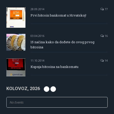
28.09.2014
77
Prvi bitcoin bankomat u Hrvatskoj!
03.04.2016
16
15 načina kako da dođete do svog prvog
bitcoina
11.10.2014
14
Kupnja bitcoina na bankomatu
KOLOVOZ, 2026
No Events