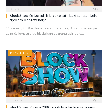
16.05.2018
0
BlockShow će koristiti blockchain baziranu anketu
tijekom konferencije
16. svibanj, 2018. – Blockchain konferencija, BlockShow Europe
2018, će koristiti prvu blockchain baziranu aplikaciju…
PRESS RELEASE
12.05.2018
0
BlockShow Europe 2018 želi dobrodošlicu osnivaču