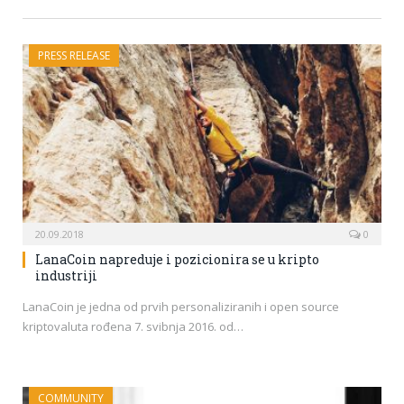
PRESS RELEASE
20.09.2018
0
LanaCoin napreduje i pozicionira se u kripto
industriji
LanaCoin je jedna od prvih personaliziranih i open source
kriptovaluta rođena 7. svibnja 2016. od…
COMMUNITY