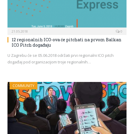
21.05.2018
0
12 regionalnih ICO-ova će pitchati na prvom Balkan
ICO Pitch događaju
U Zagrebu će se 05.06.2018 održati prvi regionalni ICO pitch
događaj pod organizacijom troje regionalnih…
COMMUNITY