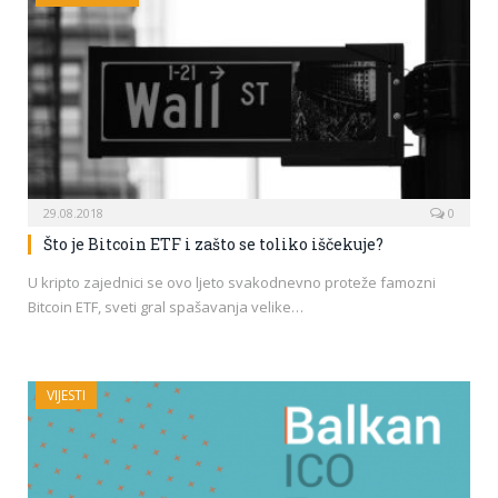
29.08.2018
0
Što je Bitcoin ETF i zašto se toliko iščekuje?
U kripto zajednici se ovo ljeto svakodnevno proteže famozni
Bitcoin ETF, sveti gral spašavanja velike…
VIJESTI