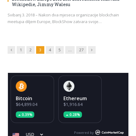
Wikipedie, Jimmy Walesu
Svibanj 3. 2018 – Nakon dva mjeseca organizacije blockchain
meetupa diljem Europe, BlockShow zatvara svoje…
Previous
Next
1
2
3
4
5
…
27
Bitcoin
Ethereum
$64,899.04
$1,916.64
0.39%
0.28%
Powered by