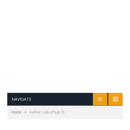
NAVIGATE
»
Home
Author: Luka
(Page 3)