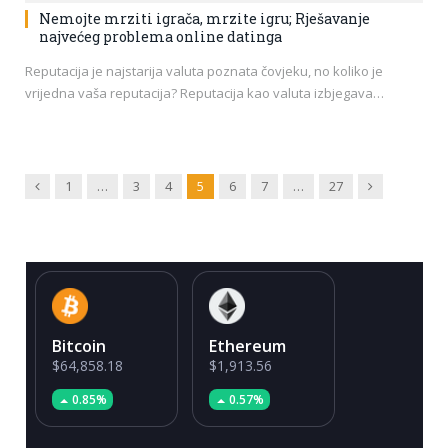
Nemojte mrziti igrača, mrzite igru; Rješavanje
najvećeg problema online datinga
Reputacija je najstarija valuta poznata čovjeku, no koliko je
vrijedna vaša reputacija? Reputacija kao valuta izbjegava…
Previous
Next
1
…
3
4
5
6
7
…
27
Bitcoin
Ethereum
$64,858.18
$1,913.56
0.85%
0.57%