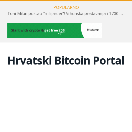
POPULARNO
Toni Milun postao “milijarder”! Vrhunska predavanja i 1700 posjetitelja obilježili su mjesec financijske pismenosti
Hrvatski Bitcoin Portal