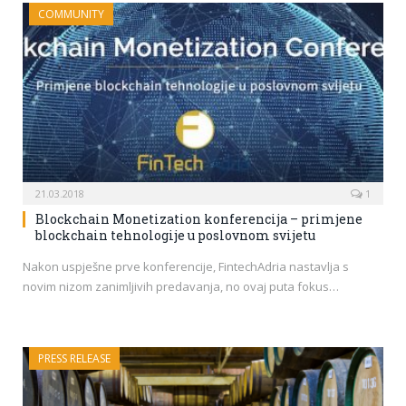
COMMUNITY
21.03.2018
1
Blockchain Monetization konferencija – primjene
blockchain tehnologije u poslovnom svijetu
Nakon uspješne prve konferencije, FintechAdria nastavlja s
novim nizom zanimljivih predavanja, no ovaj puta fokus…
PRESS RELEASE