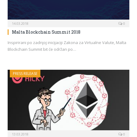
14.03.2018
0
Malta Blockchain Summit 2018
Inspirirani po zadnjoj inicijaciji Zakona za Virtualne Valute, Malta
Blockchain Summit bit će održan po…
PRESS RELEASE
13.03.2018
0