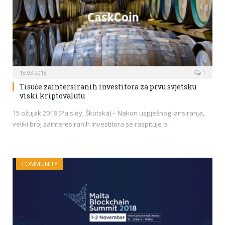
18.03.2018
1
Tisuće zaintersiranih investitora za prvu svjetsku
viski kriptovalutu
15 ožujak 2018 (Paisley, Škotska) – Nakon uspješnog lansiranja,
veliki broj zainteresiranih investitora se raspituje o…
COMMUNITY