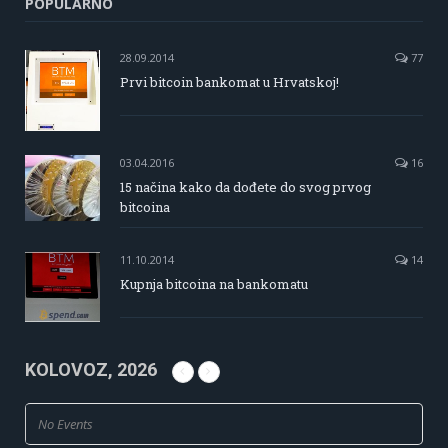
POPULARNO
28.09.2014
77
Prvi bitcoin bankomat u Hrvatskoj!
03.04.2016
16
15 načina kako da dođete do svog prvog
bitcoina
11.10.2014
14
Kupnja bitcoina na bankomatu
KOLOVOZ, 2026
No Events