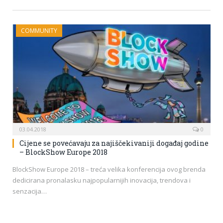
COMMUNITY
03.04.2018
0
Cijene se povećavaju za najiščekivaniji događaj godine
– BlockShow Europe 2018
BlockShow Europe 2018 – treća velika konferencija ovog brenda
dedicirana pronalasku najpopularnijih inovacija, trendova i
senzacija…