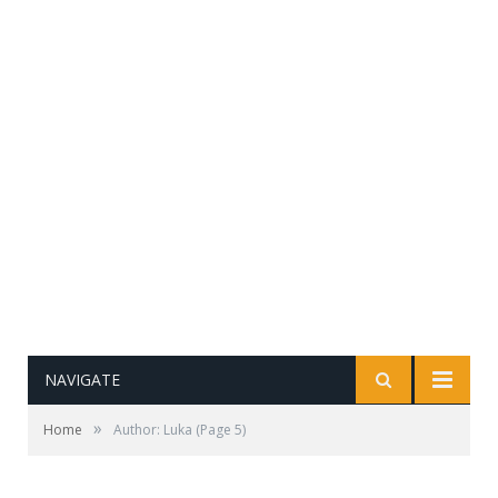
NAVIGATE
»
Home
Author: Luka
(Page 5)