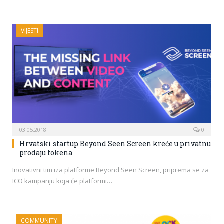
VIJESTI
03.05.2018
0
Hrvatski startup Beyond Seen Screen kreće u privatnu
prodaju tokena
Inovativni tim iza platforme Beyond Seen Screen, priprema se za
ICO kampanju koja će platformi…
COMMUNITY