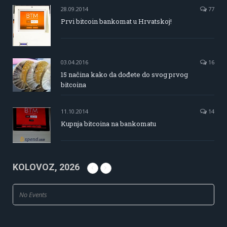
28.09.2014
77
Prvi bitcoin bankomat u Hrvatskoj!
03.04.2016
16
15 načina kako da dođete do svog prvog
bitcoina
11.10.2014
14
Kupnja bitcoina na bankomatu
KOLOVOZ, 2026
No Events