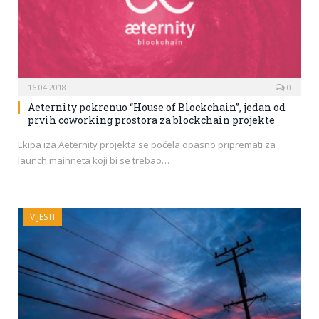
16.04.2018
0
Aeternity pokrenuo “House of Blockchain”, jedan od
prvih coworking prostora za blockchain projekte
Ekipa iza Aeternity projekta se počela opasno pripremati za
launch mainneta koji bi se trebao…
VIJESTI