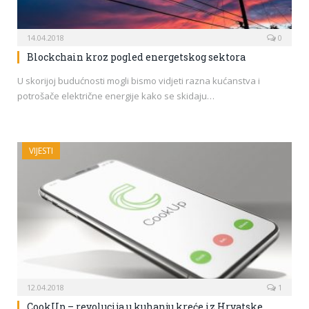
14.04.2018
0
Blockchain kroz pogled energetskog sektora
U skorijoj budućnosti mogli bismo vidjeti razna kućanstva i
potrošače električne energije kako se skidaju…
VIJESTI
12.04.2018
1
CookUp – revolucija u kuhanju kreće iz Hrvatske