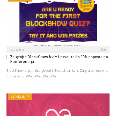
02.05.2018
0
Zaigrajte BlockShow kviz i osvojite do 99% popusta na
konferenciju
BlockShow organizira globalni Blockchain kviz. Zaigrajte i osvojite
popuste od 99%, 80%, 60%, 50% i…
COMMUNITY