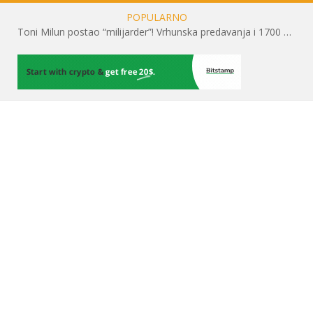
POPULARNO
Toni Milun postao “milijarder”! Vrhunska predavanja i 1700 posjetitelja obilježili su mjesec financijske pismenosti