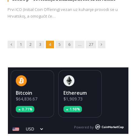
Prvi ICO (Initial Coin Offering) vezan uz kuhanje provodi se u
Hrvatskoj, a omogućit će…
Previous
Next
1
2
3
4
5
6
…
27
Bitcoin
Ethereum
$64,836.67
$1,909.73
0.71%
1.98%
Powered by