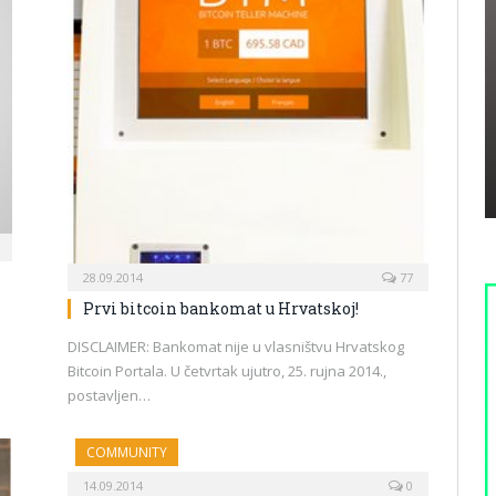
28.09.2014
77
Prvi bitcoin bankomat u Hrvatskoj!
DISCLAIMER: Bankomat nije u vlasništvu Hrvatskog
Bitcoin Portala. U četvrtak ujutro, 25. rujna 2014.,
postavljen…
COMMUNITY
14.09.2014
0