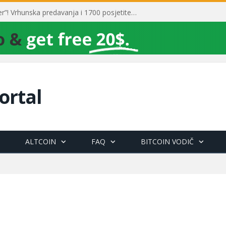
Toni Milun postao “milijarder”! Vrhunska predavanja i 1700 posjetitelja obilježili su mjesec financijske pismenosti
ortal
ALTCOIN
FAQ
BITCOIN VODIČ