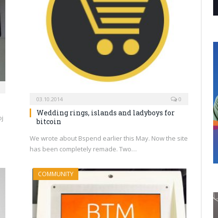
03.10.2014
0
Wedding rings, islands and ladyboys for
oj
bitcoin
We wrote about Bspend earlier this May. Now the site
has been completely remade. Two…
COMMUNITY