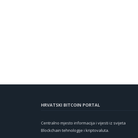
HRVATSKI BITCOIN PORTAL
Centralno mjesto informacija i vijesti iz svijeta
Blockchain tehnologije i kriptovaluta.