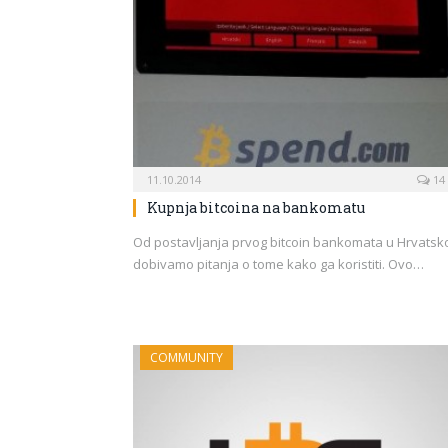
11.10.2014
14
Kupnja bitcoina na bankomatu
Od postavljanja prvog bitcoin bankomata u Hrvatsk
dobivamo pitanja o tome kako ga koristiti. Ovo…
COMMUNITY