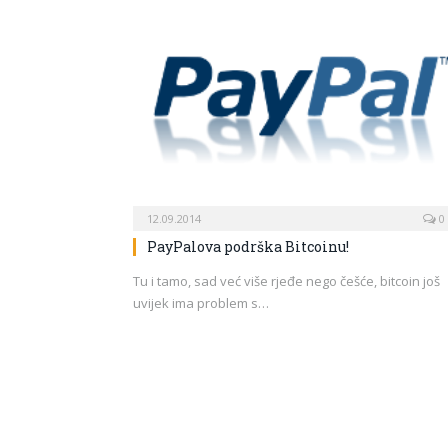
12.09.2014
0
PayPalova podrška Bitcoinu!
Tu i tamo, sad već više rjeđe nego češće, bitcoin još
uvijek ima problem s…