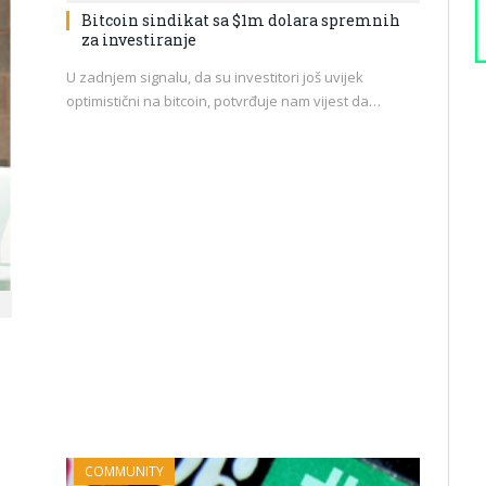
Bitcoin sindikat sa $1m dolara spremnih
za investiranje
U zadnjem signalu, da su investitori još uvijek
optimistični na bitcoin, potvrđuje nam vijest da…
COMMUNITY