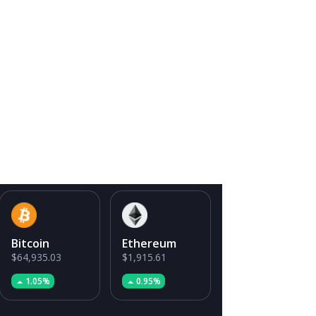
Bitcoin
Ethereum
$64,935.03
$1,915.61
1.05%
0.95%