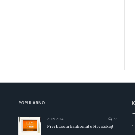
POPULARNO
K
28.09.2014
77
Prvi bitcoin bankomat u Hrvatskoj!