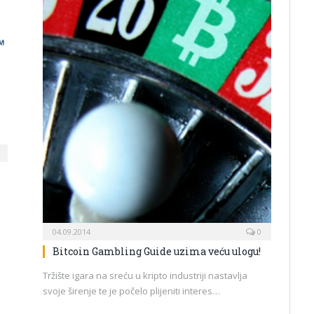
04.09.2014
0
Bitcoin Gambling Guide uzima veću ulogu!
Tržište igara na sreću u kripto industriji nastavlja
svoje širenje te je počelo plijeniti interes…