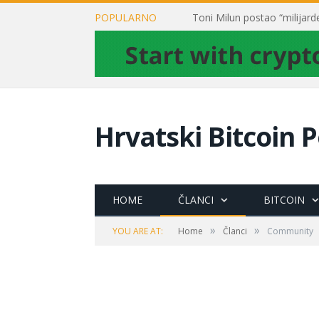
POPULARNO
Hrvatski Bitcoin P
HOME
ČLANCI
BITCOIN
»
»
YOU ARE AT:
Home
Članci
Community