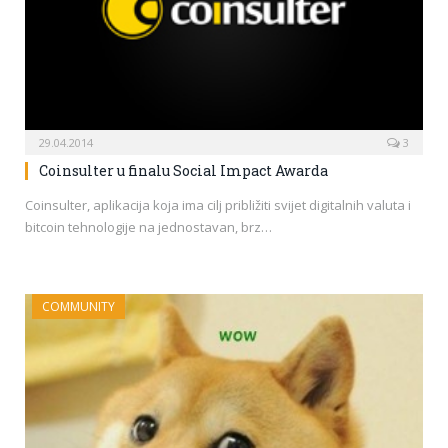
29.04.2014
3
Coinsulter u finalu Social Impact Awarda
Coinsulter, aplikacija koja ima cilj približiti svijet digitalnih valuta i
bitcoin tehnologije na jednostavan, brz…
COMMUNITY