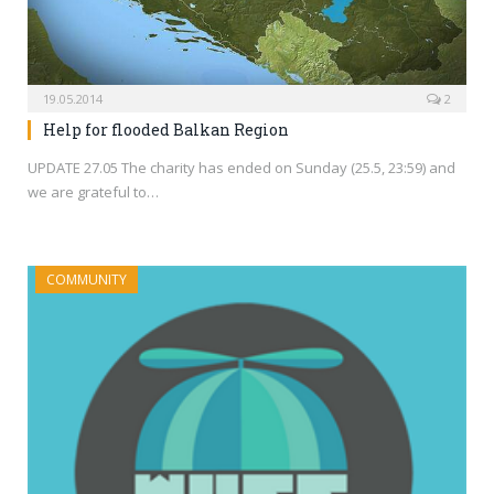
19.05.2014
2
Help for flooded Balkan Region
UPDATE 27.05 The charity has ended on Sunday (25.5, 23:59) and
we are grateful to…
COMMUNITY