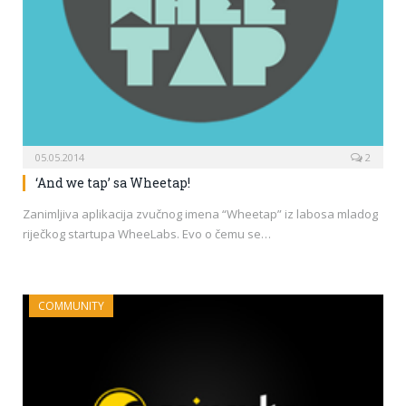
05.05.2014
2
‘And we tap’ sa Wheetap!
Zanimljiva aplikacija zvučnog imena “Wheetap” iz labosa mladog
riječkog startupa WheeLabs. Evo o čemu se…
COMMUNITY