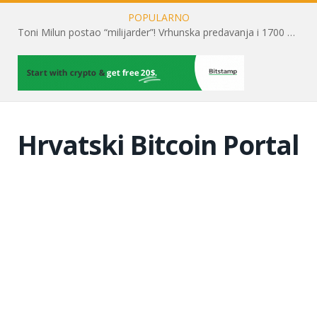
POPULARNO
Toni Milun postao “milijarder”! Vrhunska predavanja i 1700 posjetitelja obilježili su mjesec financijske pismenosti
Hrvatski Bitcoin Portal