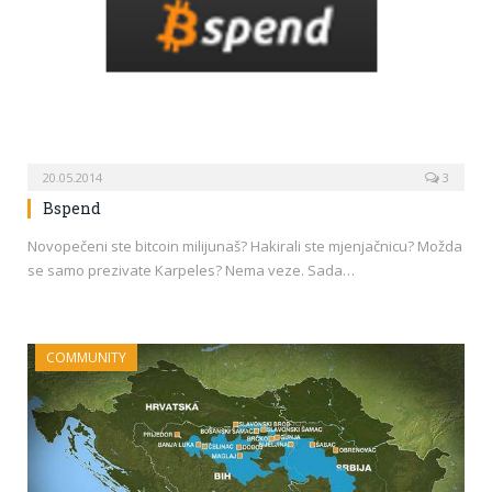
20.05.2014
3
Bspend
Novopečeni ste bitcoin milijunaš? Hakirali ste mjenjačnicu? Možda
se samo prezivate Karpeles? Nema veze. Sada…
COMMUNITY