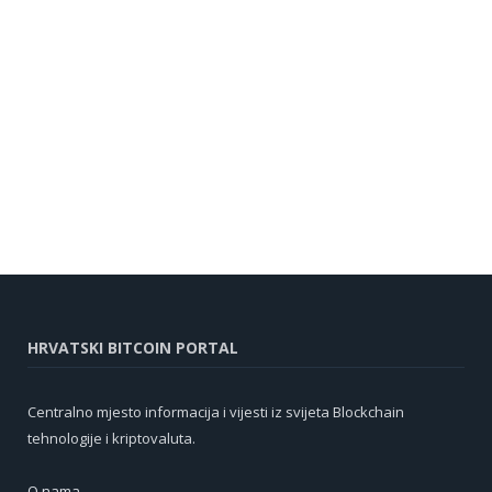
HRVATSKI BITCOIN PORTAL
Centralno mjesto informacija i vijesti iz svijeta Blockchain
tehnologije i kriptovaluta.
O nama